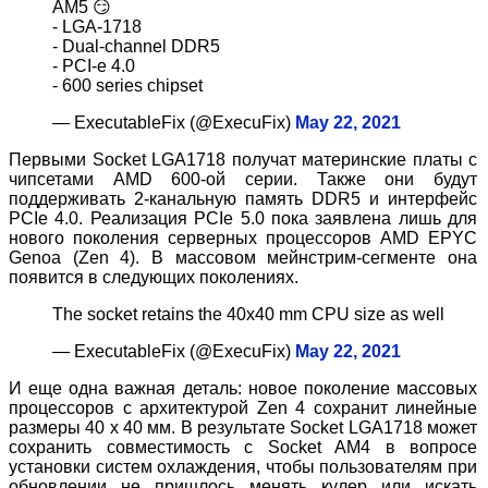
AM5 😏
- LGA-1718
- Dual-channel DDR5
- PCI-e 4.0
- 600 series chipset
— ExecutableFix (@ExecuFix)
May 22, 2021
Первыми Socket LGA1718 получат материнские платы с
чипсетами AMD 600-ой серии. Также они будут
поддерживать 2-канальную память DDR5 и интерфейс
PCIe 4.0. Реализация PCIe 5.0 пока заявлена лишь для
нового поколения серверных процессоров AMD EPYC
Genoa (Zen 4). В массовом мейнстрим-сегменте она
появится в следующих поколениях.
The socket retains the 40x40 mm CPU size as well
— ExecutableFix (@ExecuFix)
May 22, 2021
И еще одна важная деталь: новое поколение массовых
процессоров с архитектурой Zen 4 сохранит линейные
размеры 40 х 40 мм. В результате Socket LGA1718 может
сохранить совместимость с Socket AM4 в вопросе
установки систем охлаждения, чтобы пользователям при
обновлении не пришлось менять кулер или искать