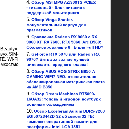
Обзор MSI MPG Ai1300TS PCIE5:
«титановый» блок питания с
поддержкой мониторинга
Обзор Vinga Shatter:
монументальный корпус для
прагматиков
Сравнение Radeon RX 9060 с RX
9060 XT, RX 7600, RTX 5060, Arc B580:
Сбалансированные 8 ГБ для Full HD?
Beauty».
вух SIM-
GeForce RTX 5070 или Radeon RX
E, Wi-Fi
9070? Битва за звание лучшей
емкостью
видеокарты среднего класса!
Обзор ASUS ROG STRIX B850-A
GAMING WIFI7 NEO: относительно
сбалансированная материнская плата
на AMD B850
Обзор Dream Machines RT5090-
16UA32: топовый игровой ноутбук с
водяным охлаждением
Обзор Exceleram Aurum DDR5-7200
EGI50723442D-32 объемом 32 ГБ:
комплект оперативной памяти для
платформы Intel LGA 1851