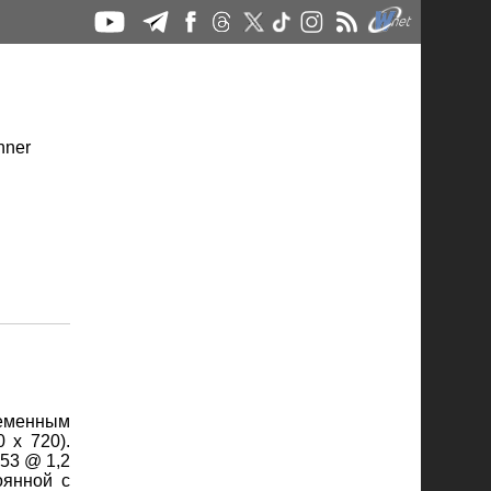
ременным
 x 720).
53 @ 1,2
оянной с