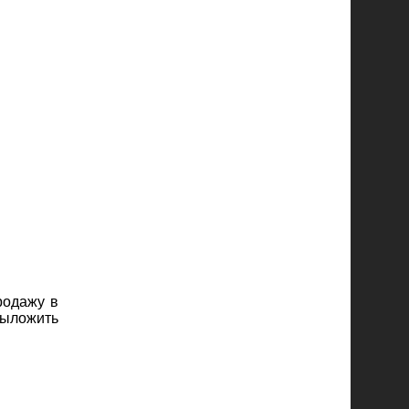
родажу в
выложить