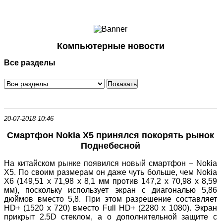
Ноутбуки и Планшеты
Смартфоны
Коммуникации
Компьютерные новости
Периферия
Все разделы
Автоэлектроника
Программное обеспечение
Игры
20-07-2018 10:46
Смартфон Nokia X5 принялся покорять рынок
Поднебесной
На китайском рынке появился новый смартфон – Nokia
X5. По своим размерам он даже чуть больше, чем Nokia
X6 (149,51 х 71,98 х 8,1 мм против 147,2 х 70,98 х 8,59
мм), поскольку использует экран с диагональю 5,86
дюймов вместо 5,8. При этом разрешение составляет
HD+ (1520 x 720) вместо Full HD+ (2280 x 1080). Экран
прикрыт 2.5D стеклом, а о дополнительной защите с