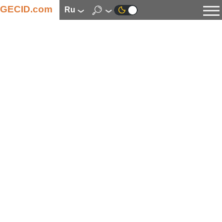
GECID.com
ru
Новости
Видео
Обзоры
Цифровая индустрия
Процессоры
Оперативная память
Материнские платы
Видеокарты
Системы охлаждения
Накопители
Корпуса
Источники питания
Мультимедиа
Цифровое фото и видео
Мониторы