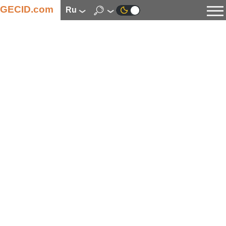
GECID.com
ru
Новости
Видео
Обзоры
Цифровая индустрия
Процессоры
Оперативная память
Материнские платы
Видеокарты
Системы охлаждения
Накопители
Корпуса
Источники питания
Мультимедиа
Цифровое фото и видео
Мониторы