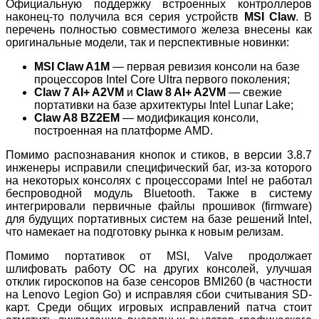
Официальную поддержку встроенных контроллеров
наконец-то получила вся серия устройств
MSI Claw
. В
перечень полностью совместимого железа внесены как
оригинальные модели, так и перспективные новинки:
MSI Claw A1M
— первая ревизия консоли на базе
процессоров Intel Core Ultra первого поколения;
Claw 7 AI+ A2VM
и
Claw 8 AI+ A2VM
— свежие
портативки на базе архитектуры Intel Lunar Lake;
Claw A8 BZ2EM
— модификация консоли,
построенная на платформе AMD.
Помимо распознавания кнопок и стиков, в версии 3.8.7
инженеры исправили специфический баг, из-за которого
на некоторых консолях с процессорами Intel не работал
беспроводной модуль Bluetooth. Также в систему
интегрировали первичные файлы прошивок (firmware)
для будущих портативных систем на базе решений Intel,
что намекает на подготовку рынка к новым релизам.
Помимо портативок от MSI, Valve продолжает
шлифовать работу ОС на других консолей, улучшая
отклик гироскопов на базе сенсоров BMI260 (в частности
на Lenovo Legion Go) и исправляя сбои считывания SD-
карт. Среди общих игровых исправлений патча стоит