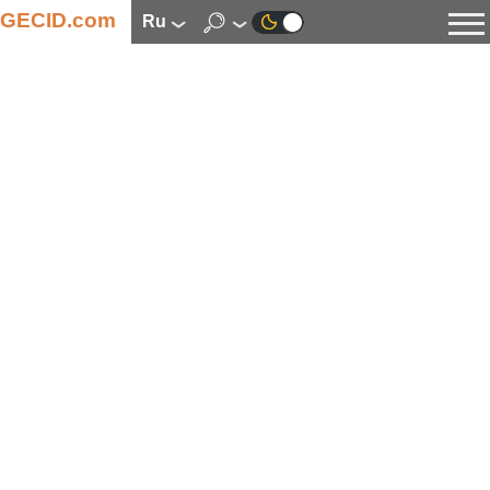
GECID.com
ru
Новости
Видео
Обзоры
Цифровая индустрия
Процессоры
Оперативная память
Материнские платы
Видеокарты
Системы охлаждения
Накопители
Корпуса
Источники питания
Мультимедиа
Цифровое фото и видео
Мониторы