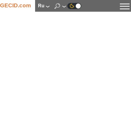
GECID.com
ru
Новости
Видео
Обзоры
Цифровая индустрия
Процессоры
Оперативная память
Материнские платы
Видеокарты
Системы охлаждения
Накопители
Корпуса
Источники питания
Мультимедиа
Цифровое фото и видео
Мониторы