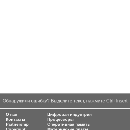
Обнаружили ошибку? Выделите текст, нажмите Ctrl+Insert
О нас
Цифровая индустрия
Контакты
Процессоры
Partnership
Оперативная память
Copyright
Материнские платы