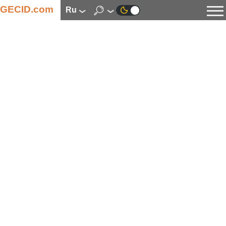
GECID.com
ru
Новости
Видео
Обзоры
Цифровая индустрия
Процессоры
Оперативная память
Материнские платы
Видеокарты
Системы охлаждения
Накопители
Корпуса
Источники питания
Мультимедиа
Цифровое фото и видео
Мониторы