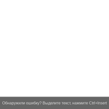
Обнаружили ошибку? Выделите текст, нажмите Ctrl+Insert