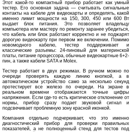
Этот какой-то компактный прибор работает как умный
тестер
.
Е
го
основная
задача — считывать сигнальные
контакты на кабеле для видеокарты и определять, какой
именно лимит мощности на 150, 300, 450 или 600 Вт
выдает блок питания. Это позволяет владельцу
компьютера или мастеру по ремонту заранее убедиться,
что кабель или блок работают корректно и не поджарят
дорогую видеокарту при первом же включении. Помимо
новомодного кабелю, тестер поддерживает и
классические разъемы: 24-пиновый для материнской
платы, питание процессора, обычные видеокартные 6+2-
пин, а также кабели SATA и Molex.
Тестер работает в двух режимах. В ручном можно по
очереди проверять каждую линию кнопкой, а в
автоматическом устройство само за несколько секунд
протестирует все железо по очереди. На экране в
реальном времени отображаются точные цифры
напряжения. Если где-то есть критическое отклонение от
нормы, прибор сразу подает звуковой сигнал и
подсвечивает проблемную зону красной иконкой.
Компания отдельно подчеркивает, что это именно
диагностический прибор для проверки правильных
показателей, а не полноценный стенд для тестов под