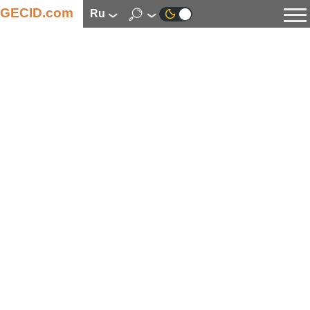
GECID.com
ru
Новости
Видео
Обзоры
Цифровая индустрия
Процессоры
Оперативная память
Материнские платы
Видеокарты
Системы охлаждения
Накопители
Корпуса
Источники питания
Мультимедиа
Цифровое фото и видео
Мониторы