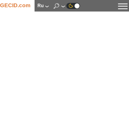
GECID.com
ru
Новости
Видео
Обзоры
Цифровая индустрия
Процессоры
Оперативная память
Материнские платы
Видеокарты
Системы охлаждения
Накопители
Корпуса
Источники питания
Мультимедиа
Цифровое фото и видео
Мониторы