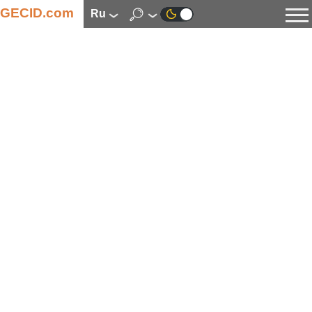
GECID.com
ru
Новости
Видео
Обзоры
Цифровая индустрия
Процессоры
Оперативная память
Материнские платы
Видеокарты
Системы охлаждения
Накопители
Корпуса
Источники питания
Мультимедиа
Цифровое фото и видео
Мониторы