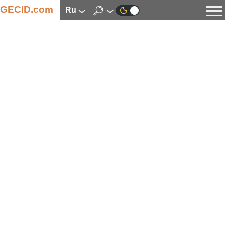
GECID.com
ru
Новости
Видео
Обзоры
Цифровая индустрия
Процессоры
Оперативная память
Материнские платы
Видеокарты
Системы охлаждения
Накопители
Корпуса
Источники питания
Мультимедиа
Цифровое фото и видео
Мониторы