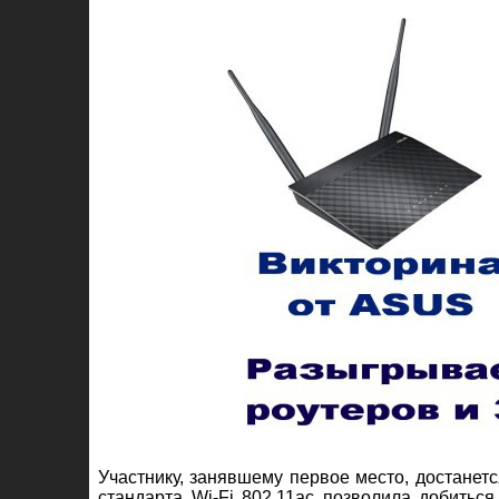
Участнику, занявшему первое место, достанет
стандарта Wi-Fi 802.11ac позволила добитьс