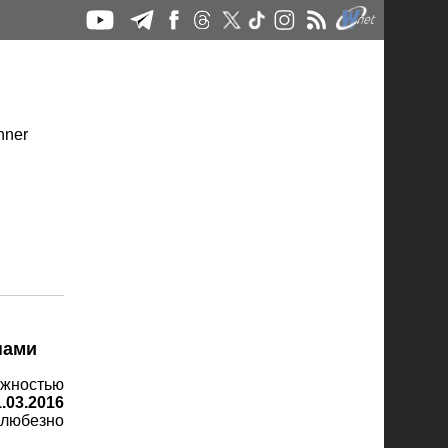
пами
ожностью
1.03.2016
 любезно