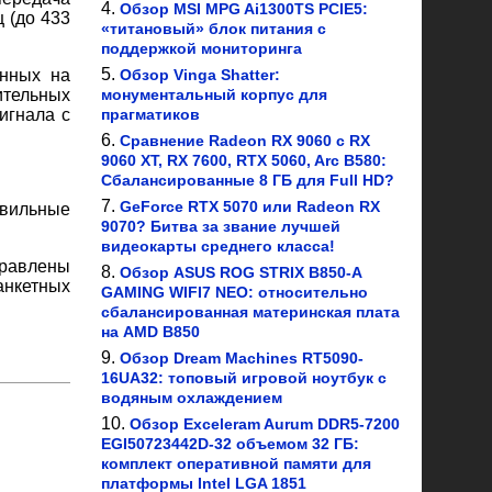
Обзор MSI MPG Ai1300TS PCIE5:
 (до 433
«титановый» блок питания с
поддержкой мониторинга
Обзор Vinga Shatter:
анных на
монументальный корпус для
ительных
прагматиков
игнала с
Сравнение Radeon RX 9060 с RX
9060 XT, RX 7600, RTX 5060, Arc B580:
Сбалансированные 8 ГБ для Full HD?
GeForce RTX 5070 или Radeon RX
авильные
9070? Битва за звание лучшей
видеокарты среднего класса!
правлены
Обзор ASUS ROG STRIX B850-A
анкетных
GAMING WIFI7 NEO: относительно
сбалансированная материнская плата
на AMD B850
Обзор Dream Machines RT5090-
16UA32: топовый игровой ноутбук с
водяным охлаждением
Обзор Exceleram Aurum DDR5-7200
EGI50723442D-32 объемом 32 ГБ:
комплект оперативной памяти для
платформы Intel LGA 1851