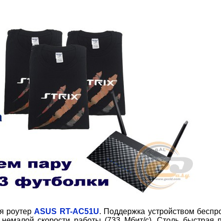
ся роутер
ASUS RT-AC51U
. Поддержка устройством беспр
я немалой скорости работы (733 Мбит/с). Столь быстрая 