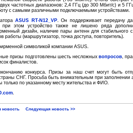
ух частотных диапазонов: 2,4 ГГц (до 300 Мбит/с) и 5 ГГц
аботу с самыми различными подключаемыми устройствами.
затора
ASUS RT-N12_VP
. Он поддерживает передачу д
), при этом устройство также не лишено ряда дополн
рменный дизайн, наличие пары антенн для стабильного с
в работы (маршрутизатор, точка доступа, повторитель).
 фирменной символикой компании ASUS.
ные призы подготовлены шесть несложных
вопросов
, пр
исок финалистов.
окончанию конкурса. Призы за наш счет могут быть от
в страны СНГ. Просьба быть внимательным при заполнении 
ы только по указанному месту жительства и ФИО.
D.com
.
 новость
Следующая новость >>