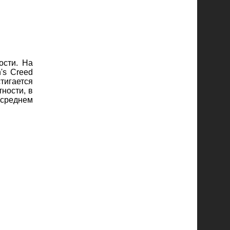
ости. На
's Creed
тигается
ности, в
 среднем