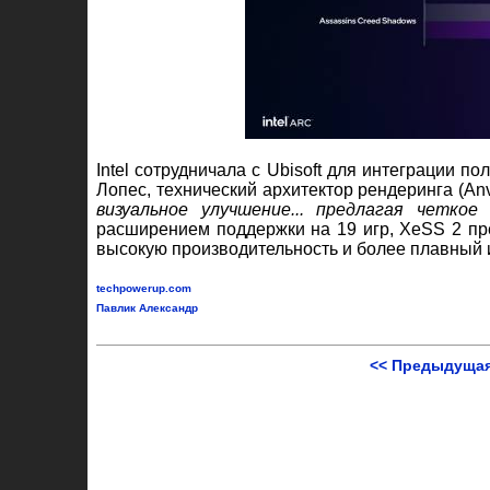
Intel сотрудничала с Ubisoft для интеграции п
Лопес, технический архитектор рендеринга (Anvi
визуальное улучшение... предлагая четко
расширением поддержки на 19 игр, XeSS 2 пре
высокую производительность и более плавный 
techpowerup.com
Павлик Александр
<< Предыдущая