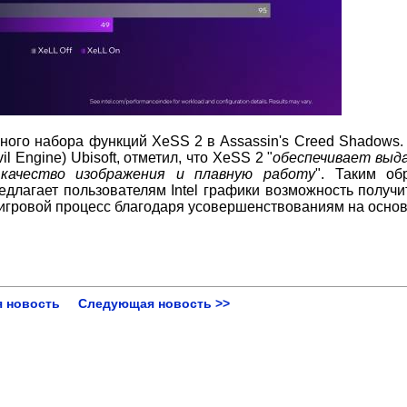
олного набора функций XeSS 2 в Assassin's Creed Shadows.
l Engine) Ubisoft, отметил, что XeSS 2 "
обеспечивает выд
е качество изображения и плавную работу
". Таким об
длагает пользователям Intel графики возможность получи
игровой процесс благодаря усовершенствованиям на осно
 новость
Следующая новость >>