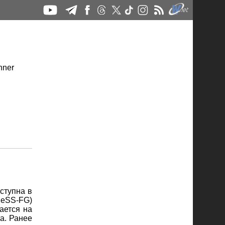
ступна в
XeSS-FG)
ается на
ra. Ранее