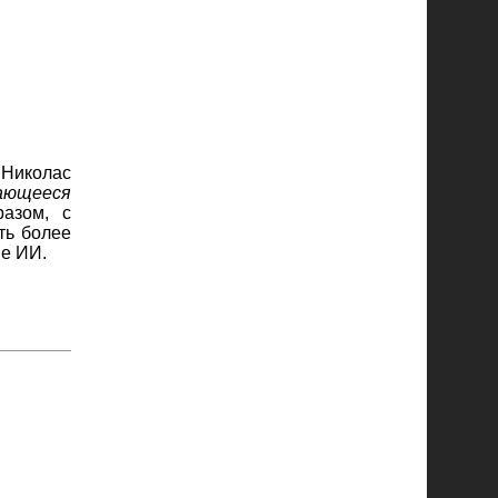
 Николас
ающееся
разом, с
ть более
ве ИИ.