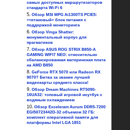
самых доступных маршрутизаторов
стандарта Wi-Fi 6
Обзор MSI MPG Ai1300TS PCIE5:
«титановый» блок питания с
поддержкой мониторинга
Обзор Vinga Shatter:
монументальный корпус для
прагматиков
Обзор ASUS ROG STRIX B850-A
GAMING WIFI7 NEO: относительно
сбалансированная материнская плата
на AMD B850
GeForce RTX 5070 или Radeon RX
9070? Битва за звание лучшей
видеокарты среднего класса!
Обзор Dream Machines RT5090-
16UA32: топовый игровой ноутбук с
водяным охлаждением
Обзор Exceleram Aurum DDR5-7200
EGI50723442D-32 объемом 32 ГБ:
комплект оперативной памяти для
платформы Intel LGA 1851