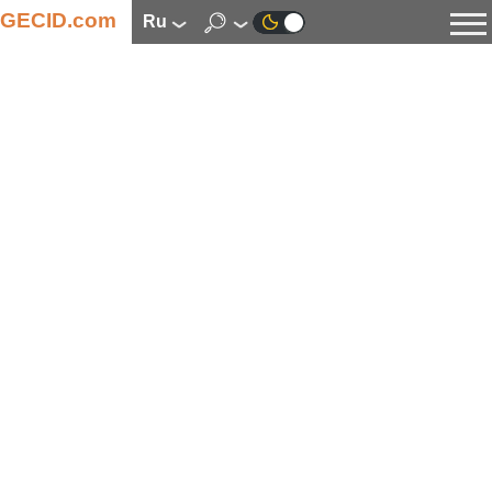
GECID.com
ru
Новости
Видео
Обзоры
Цифровая индустрия
Процессоры
Оперативная память
Материнские платы
Видеокарты
Системы охлаждения
Накопители
Корпуса
Источники питания
Мультимедиа
Цифровое фото и видео
Мониторы