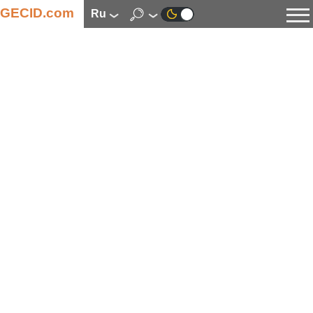
GECID.com
ru
Новости
Видео
Обзоры
Цифровая индустрия
Процессоры
Оперативная память
Материнские платы
Видеокарты
Системы охлаждения
Накопители
Корпуса
Источники питания
Мультимедиа
Цифровое фото и видео
Мониторы