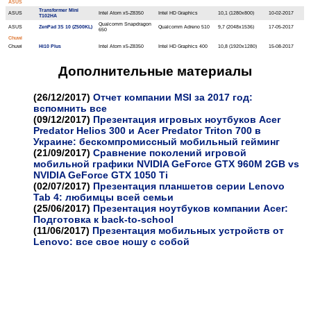
ASUS
Transformer Mini
ASUS
Intel Atom x5-Z8350
Intel HD Graphics
10,1 (1280x800)
10-02-2017
T102HA
Qualcomm Snapdragon
ASUS
ZenPad 3S 10 (Z500KL)
Qualcomm Adreno 510
9,7 (2048x1536)
17-05-2017
650
Chuwi
Chuwi
Hi10 Plus
Intel Atom x5-Z8350
Intel HD Graphics 400
10,8 (1920x1280)
15-08-2017
Дополнительные материалы
(26/12/2017)
Отчет компании MSI за 2017 год:
вспомнить все
(09/12/2017)
Презентация игровых ноутбуков Acer
Predator Helios 300 и Acer Predator Triton 700 в
Украине: бескомпромиссный мобильный гейминг
(21/09/2017)
Cравнение поколений игровой
мобильной графики NVIDIA GeForce GTX 960M 2GB vs
NVIDIA GeForce GTX 1050 Ti
(02/07/2017)
Презентация планшетов серии Lenovo
Tab 4: любимцы всей семьи
(25/06/2017)
Презентация ноутбуков компании Acer:
Подготовка к back-to-school
(11/06/2017)
Презентация мобильных устройств от
Lenovo: все свое ношу с собой