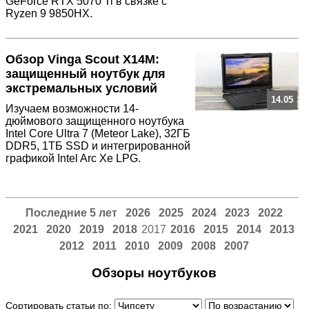
GeForce RTX 5070 Ti в связке с
Ryzen 9 9850HX.
Обзор Vinga Scout X14M:
защищенный ноутбук для
экстремальных условий
14.05
Изучаем возможности 14-
дюймового защищенного ноутбука
Intel Core Ultra 7 (Meteor Lake), 32ГБ
DDR5, 1ТБ SSD и интегрированной
графикой Intel Arc Xe LPG.
Последние 5 лет
2026
2025
2024
2023
2022
2021
2020
2019
2018
2017
2016
2015
2014
2013
2012
2011
2010
2009
2008
2007
Обзоры ноутбуков
Сортировать статьи по: