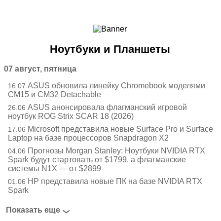
Ноутбуки и Планшеты
Смартфоны
Коммуникации
Ноутбуки и Планшеты
Периферия
Автоэлектроника
07 август, пятница
Программное обеспечение
ASUS обновила линейку Chromebook моделями
16.07
Игры
CM15 и CM32 Detachable
ASUS анонсировала флагманский игровой
26.06
ноутбук ROG Strix SCAR 18 (2026)
Microsoft представила новые Surface Pro и Surface
17.06
Laptop на базе процессоров Snapdragon X2
Прогнозы Morgan Stanley: Ноутбуки NVIDIA RTX
04.06
Spark будут стартовать от $1799, а флагманские
системы N1X — от $2899
HP представила новые ПК на базе NVIDIA RTX
01.06
Spark
Показать еще