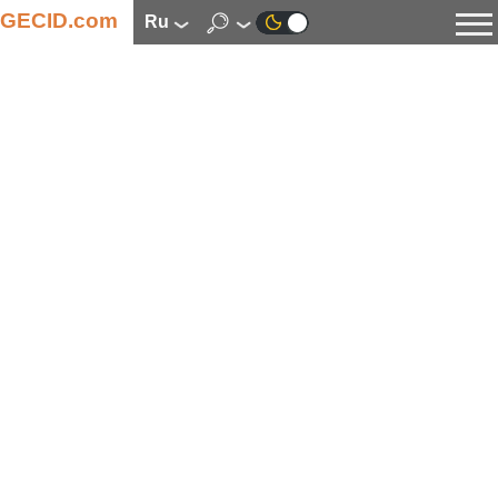
GECID.com
ru
Новости
Видео
Обзоры
Цифровая индустрия
Процессоры
Оперативная память
Материнские платы
Видеокарты
Системы охлаждения
Накопители
Корпуса
Источники питания
Мультимедиа
Цифровое фото и видео
Мониторы