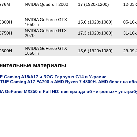
2276M
NVIDIA Quadro T2000
17 (1920x1200)
12-03-
NVIDIA GeForce GTX
10300H
15,6 (1920x1080)
05-10-
1650 Ti
NVIDIA GeForce RTX
10750H
17,3 (1920x1080)
31-10-
2070
NVIDIA GeForce GTX
10300H
15,6 (1920x1080)
29-09-
1650 Ti
нительные материалы
F Gaming A15/A17 и ROG Zephyrus G14 в Украине
 TUF Gaming A17 FA706 с AMD Ryzen 7 4800H: AMD берет на аб
A GeForce MX250 в Full HD: вся правда об «игровых» ультраб