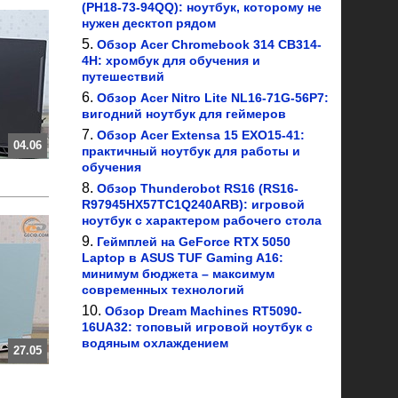
(PH18-73-94QQ): ноутбук, которому не
нужен десктоп рядом
Обзор Acer Chromebook 314 CB314-
4H: хромбук для обучения и
путешествий
Обзор Acer Nitro Lite NL16-71G-56P7:
вигодний ноутбук для геймеров
Обзор Acer Extensa 15 EXO15-41:
04.06
практичный ноутбук для работы и
обучения
Обзор Thunderobot RS16 (RS16-
R97945HX57TC1Q240ARB): игровой
ноутбук с характером рабочего стола
Геймплей на GeForce RTX 5050
Laptop в ASUS TUF Gaming A16:
минимум бюджета – максимум
современных технологий
Обзор Dream Machines RT5090-
16UA32: топовый игровой ноутбук с
водяным охлаждением
27.05