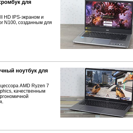
хромбук для
l HD IPS-экраном и
or N100, созданным для
ичный ноутбук для
роцессора AMD Ryzen 7
phics, качественным
эргономичной
я.