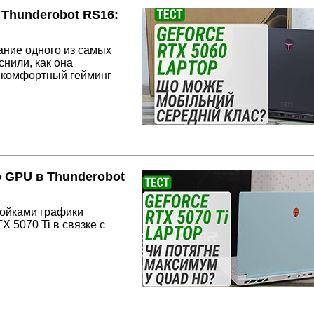
 Thunderobot RS16:
ание одного из самых
нили, как она
о комфортный гейминг
p GPU в Thunderobot
ройками графики
 5070 Ti в связке с