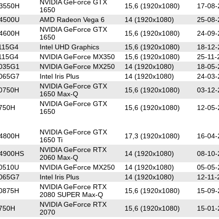
NVIDIA GeForce GTX
 3550H
15,6 (1920x1080)
17-08-
1650
 4500U
AMD Radeon Vega 6
14 (1920x1080)
25-08-
NVIDIA GeForce GTX
 4600H
15,6 (1920x1080)
24-09-
1650
1115G4
Intel UHD Graphics
15,6 (1920x1080)
18-12-
1115G4
NVIDIA GeForce MX350
15,6 (1920x1080)
25-11-
-1035G1
NVIDIA GeForce MX250
14 (1920x1080)
18-05-
-1065G7
Intel Iris Plus
14 (1920x1080)
24-03-
NVIDIA GeForce GTX
10750H
15,6 (1920x1080)
03-12-
1650 Max-Q
NVIDIA GeForce GTX
9750H
15,6 (1920x1080)
12-05-
1650
NVIDIA GeForce GTX
 4800H
17,3 (1920x1080)
16-04-
1650 Ti
NVIDIA GeForce RTX
 4900HS
14 (1920x1080)
08-10-
2060 Max-Q
10510U
NVIDIA GeForce MX250
14 (1920x1080)
05-05-
-1065G7
Intel Iris Plus
14 (1920x1080)
12-11-
NVIDIA GeForce RTX
10875H
15,6 (1920x1080)
15-09-
2080 SUPER Max-Q
NVIDIA GeForce RTX
9750H
15,6 (1920x1080)
15-01-
2070