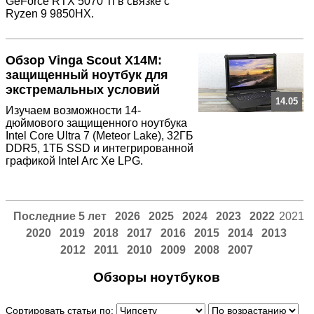
GeForce RTX 5070 Ti в связке с
Ryzen 9 9850HX.
Обзор Vinga Scout X14M:
защищенный ноутбук для
экстремальных условий
14.05
Изучаем возможности 14-
дюймового защищенного ноутбука
Intel Core Ultra 7 (Meteor Lake), 32ГБ
DDR5, 1ТБ SSD и интегрированной
графикой Intel Arc Xe LPG.
Последние 5 лет
2026
2025
2024
2023
2022
2021
2020
2019
2018
2017
2016
2015
2014
2013
2012
2011
2010
2009
2008
2007
Обзоры ноутбуков
Сортировать статьи по: