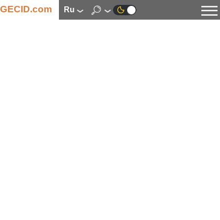
GECID.com
ru
Новости
Видео
Обзоры
Цифровая индустрия
Процессоры
Оперативная память
Материнские платы
Видеокарты
Системы охлаждения
Накопители
Корпуса
Источники питания
Мультимедиа
Цифровое фото и видео
Мониторы