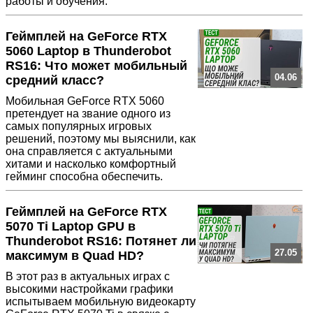
работы и обучения.
Геймплей на GeForce RTX
5060 Laptop в Thunderobot
RS16: Что может мобильный
04.06
средний класс?
Мобильная GeForce RTX 5060
претендует на звание одного из
самых популярных игровых
решений, поэтому мы выяснили, как
она справляется с актуальными
хитами и насколько комфортный
гейминг способна обеспечить.
Геймплей на GeForce RTX
5070 Ti Laptop GPU в
Thunderobot RS16: Потянет ли
27.05
максимум в Quad HD?
В этот раз в актуальных играх с
высокими настройками графики
испытываем мобильную видеокарту