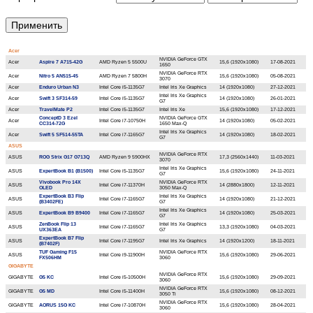
Acer
NVIDIA GeForce GTX
Acer
Aspire 7 A715-42G
AMD Ryzen 5 5500U
15,6 (1920x1080)
17-08-2021
1650
NVIDIA GeForce RTX
Acer
Nitro 5 AN515-45
AMD Ryzen 7 5800H
15,6 (1920x1080)
05-08-2021
3070
Acer
Enduro Urban N3
Intel Core i5-1135G7
Intel Iris Xe Graphics
14 (1920x1080)
27-12-2021
Intel Iris Xe Graphics
Acer
Swift 3 SF314-59
Intel Core i5-1135G7
14 (1920x1080)
26-01-2021
G7
Acer
TravelMate P2
Intel Core i5-1135G7
Intel Iris Xe
15,6 (1920x1080)
17-12-2021
ConceptD 3 Ezel
NVIDIA GeForce GTX
Acer
Intel Core i7-10750H
14 (1920x1080)
05-02-2021
CC314-72G
1650 Max-Q
Intel Iris Xe Graphics
Acer
Swift 5 SF514-55TA
Intel Core i7-1165G7
14 (1920x1080)
18-02-2021
G7
ASUS
NVIDIA GeForce RTX
ASUS
ROG Strix G17 G713Q
AMD Ryzen 9 5900HX
17,3 (2560х1440)
11-03-2021
3070
Intel Iris Xe Graphics
ASUS
ExpertBook B1 (B1500)
Intel Core i5-1135G7
15,6 (1920x1080)
24-11-2021
G7
Vivobook Pro 14X
NVIDIA GeForce RTX
ASUS
Intel Core i7-11370H
14 (2880x1800)
12-11-2021
OLED
3050 Max-Q
ExpertBook B3 Flip
Intel Iris Xe Graphics
ASUS
Intel Core i7-1165G7
14 (1920x1080)
21-12-2021
(B3402FE)
G7
Intel Iris Xe Graphics
ASUS
ExpertBook B9 B9400
Intel Core i7-1165G7
14 (1920x1080)
25-03-2021
G7
ZenBook Flip 13
Intel Iris Xe Graphics
ASUS
Intel Core i7-1165G7
13,3 (1920x1080)
04-03-2021
UX363EA
G7
ExpertBook B7 Flip
ASUS
Intel Core i7-1195G7
Intel Iris Xe Graphics
14 (1920x1200)
18-11-2021
(B7402F)
TUF Gaming F15
NVIDIA GeForce RTX
ASUS
Intel Core i9-11900H
15,6 (1920x1080)
29-06-2021
FX506HM
3060
GIGABYTE
NVIDIA GeForce RTX
GIGABYTE
G5 KC
Intel Core i5-10500H
15,6 (1920x1080)
29-09-2021
3060
NVIDIA GeForce RTX
GIGABYTE
G5 MD
Intel Core i5-11400H
15,6 (1920x1080)
08-12-2021
3050 Ti
NVIDIA GeForce RTX
GIGABYTE
AORUS 15G KC
Intel Core i7-10870H
15,6 (1920x1080)
28-04-2021
3060