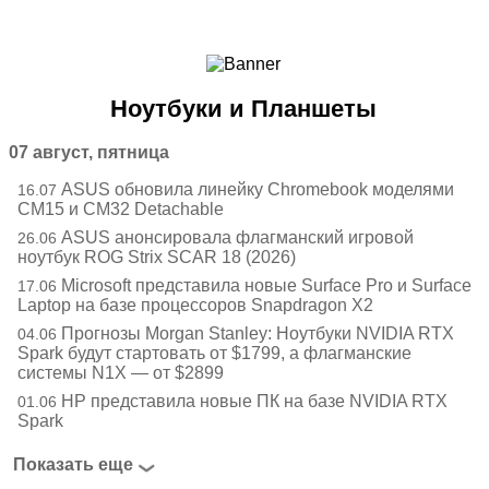
Ноутбуки и Планшеты
Смартфоны
Коммуникации
Ноутбуки и Планшеты
Периферия
Автоэлектроника
07 август, пятница
Программное обеспечение
ASUS обновила линейку Chromebook моделями
16.07
Игры
CM15 и CM32 Detachable
ASUS анонсировала флагманский игровой
26.06
ноутбук ROG Strix SCAR 18 (2026)
Microsoft представила новые Surface Pro и Surface
17.06
Laptop на базе процессоров Snapdragon X2
Прогнозы Morgan Stanley: Ноутбуки NVIDIA RTX
04.06
Spark будут стартовать от $1799, а флагманские
системы N1X — от $2899
HP представила новые ПК на базе NVIDIA RTX
01.06
Spark
Показать еще