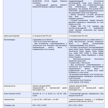
BCM5787M PCI-E Gigabit Ethernet
поддерживающий технологию
Controller)
беспроводной связи Acer SignalUp и
- беспроводной адаптер (Atheros
InviLink Nplify , или сетевой контроллер
AR5007EG Wireless Network Adapter)
Intel PRO/Wireless 3945ABG (два
диапазона, три режима 802.11a/b/g) Wi-Fi
CERTIFIED , поддерживающий технологию
беспроводной связи Acer SignalUp
• WPAN: Bluetooth 2.0+EDR (Enhanced
Data Rate - повышенная скорость
передачи данных)
• Сетевой контроллер: Gigabit Ethernet;
функция удаленного включения по сети
(Wake-on-LAN)
• Модем: 56K ITU V.92, одобрен для
почтово-телеграфной и телефонной
связи; Функция включения при звонке
(Wake-on-Ring)
Карты расширения
1x ExpressCard /54 slot
1x ExpressCard /54 slot
Мультимедиа
2 динамика Acer 3DSonic
• Сертифицированная на совместимость с
- VGA Acer Crystal Eye webcam
Dolby акустическая система объемного
- Два встроенных стереомикрофона и
звука с двумя встроенными
технология Acer PureZone обеспечивают
стереодинамиками Acer 3DSonic
направленную запись звука с
• Система улучшенного воспроизведения
подавлением эха и шумов
звука Dolby Home Theater, использующая
технологии Dolby Digital, Dolby Digital
Live, Dolby PRO LOGIC II, Dolby Digital
Stereo Creator, Dolby Headphone и Dolby
Virtual Speaker
• Высококачественная технология
обработки звука Intel
• Совместима с MS-Sound
• Два встроенных стереомикрофона и
технология Acer PureZone обеспечивают
направленную запись звука с
подавлением эха и шумов Acer Video
Conference, в том числе:
• Встроенная веб-камера Acer Crystal Eye,
поддерживающая передовую технологию
Acer PrimaLite
• Технология Acer PureZone
• Acer Xpress VoIP phone
Безопасность
Защита загрузки BIOS
Защита загрузки BIOS
Защищенный и безопасный замок
Защищенный и безопасный замок
Kensington lock
Kensington lock
Блок питания AC/DC
100-240 В, 1,7 А, 50-60 Гц / 65 Вт, 19В,
• 3-контактный адаптер переменного тока
3,43A
мощностью 65 Вт
Аккумулятор
Li-Ion 11,1В = 4000 мАч = 44.4Вт
• Аккумуляторная батарея с 6 ячейками
емкостью 4000 мА/час (44 Вт)
Размеры, мм
304 x 223 x 32/42
304 x 223 x 32/42