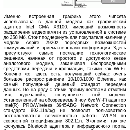
Именно встроенная графика этого чипсета
использована в данной модели как графический
адаптер Intel GMA X3100, имеющий возможность
расширения видеопамяти из установленной в системе
до 358 Mб. Стоит подчеркнуть для покупателя наличие у
модели Aspire 2920z передовых возможностей
коммуникаций и приема-передачи информации. Здесь
присутствуют самые последние технологические
решения, начиная от простого и доступного везде
аналогового модема, заканчивая беспроводными
средствами передачи информации, такими как Wi-Fi.
Конечно же, здесь есть, получивший сейчас очень
большое распространение 10/100/1000 Ethernet, как
самый популярный дешевый стандарт передачи
данных. Но на ряду с этими преимуществами отметим
ряд «урезаний», коснувшихся этой модели.
Установленный на обозреваемый ноутбук Wi-Fi адаптер
Intel(R) PRO/Wireless 3945ABG Network Connection
стандарта 802.11a/b/g не позволит пользователю
воспользоваться возможностью работы WLAN по
скоростной спецификации 802.11n. Экономия так же
коснулась Bluetooth адаптера и инфракрасного порта.