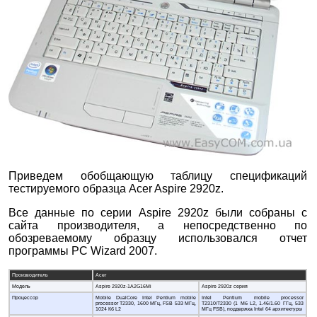
Приведем обобщающую таблицу спецификаций
тестируемого образца Acer Aspire 2920z.
Все данные по серии Aspire 2920z были собраны с
сайта производителя, а непосредственно по
обозреваемому образцу использовался отчет
программы PC Wizard 2007.
Производитель
Acer
Модель
Aspire 2920z-1A2G16Mi
Aspire 2920z серия
Процессор
Mobile DualCore Intel Pentium mobile
Intel Pentium mobile processor
processor T2330, 1600 MГц, FSB 533 МГц,
T2310/T2330 (1 Mб L2, 1.46/1.60 ГГц, 533
1024 Кб L2
МГц FSB), поддержка Intel 64 архитектуры