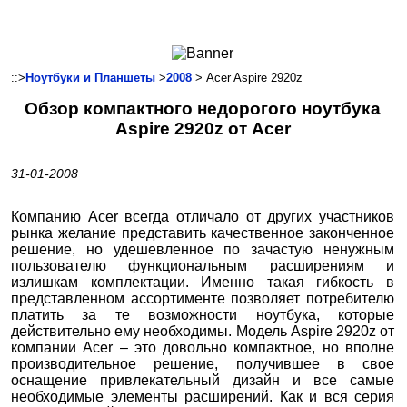
Ноутбуки и Планшеты
Смартфоны
Коммуникации
::>
Ноутбуки и Планшеты
>
2008
> Acer Aspire 2920z
Периферия
Обзор компактного недорогого ноутбука
Автоэлектроника
Aspire 2920z от Acer
Программное обеспечение
Игры
31-01-2008
Компанию Acer всегда отличало от других участников
рынка желание представить качественное законченное
решение, но удешевленное по зачастую ненужным
пользователю функциональным расширениям и
излишкам комплектации. Именно такая гибкость в
представленном ассортименте позволяет потребителю
платить за те возможности ноутбука, которые
действительно ему необходимы. Модель Aspire 2920z от
компании Acer – это довольно компактное, но вполне
производительное решение, получившее в свое
оснащение привлекательный дизайн и все самые
необходимые элементы расширений. Как и вся серия