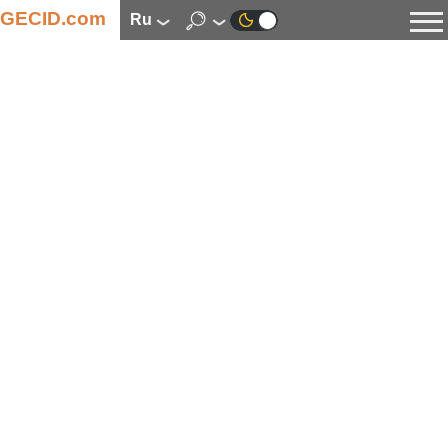
GECID.com
ru
Новости
Видео
Обзоры
Цифровая индустрия
Процессоры
Оперативная память
Материнские платы
Видеокарты
Системы охлаждения
Накопители
Корпуса
Источники питания
Мультимедиа
Цифровое фото и видео
Мониторы