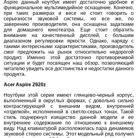
Aspire данный ноутбук имеет достаточно удобное и
функциональное мультимедийное оснащение. Конечно,
при таких размерах и весе не стоит говорить о
серьезности звуковой системы, но все же, по
заверению производителя, она оснащена задатками
для домашнего кинотеатра. Еще стоит обратить
внимание на качественный дисплей, с большим
диапазоном регулировки яркости. Однако, наряду с
такими интересными характеристиками, производитель
смог предложить на рынок относительно недорогой
продукт. Именно этой достаточно противоречивой
ситуации и будет посвящен наш обзор, позволяющий
читателю увидеть все достоинства и недостатки данного
продукта.
Acer Aspire 2920z
Ноутбуки этой серии имеют глянцево-черный корпус,
выполненный в округлых формах, с довольно сильно
контрастирующей с внешним видом, внутренней
«отделкой», исполненной в светло-серых тонах. Такой
стиль подчеркнул изящество данной модели и ее
внутреннее содержание по отношению к внешнему
виду. Над клавиатурой расположилась пара динамиков
звуковой стерео системы. Этот модельный ряд получил