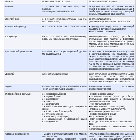
Чипсет
Mobile Intel GL960 Express
Mobile Intel GL960 Express
Память
2 х 1024 Мб DDR2-667 МГц DDR2
DDR2 667 или 533 МГц емкостью до 2
SODIMM
Гбайт с возможностью наращивания до 4
Samsung M4 70T2864DZ3-CE6
Гбайт при использовании двух модулей
soDIMM (поддержка двух каналов)
Жесткий диск
1 х Hitachi HTS542516K9SA00 (160 Гб,
1х 80/120/160/250 Гб
5400 RPM, SATA)
(или больше) с интерфейсом Serial ATA
Оптический привод
HL-DT-ST DVDRAM GSA-T20N ATA Device
• Привод DVD-Super Multi, позволяющий
работать с двухслойными дисками
• DVD/CD-RW combo drive
Кардридер
Ricoh xD/ MMC/ SD/ Mini-SD/Memory
Комбинированное ("5-в-1") устройство
Stick/ MS Pro/ MS-Duo/MS-Pro-Duo
считывания карт памяти 5 форматов:
Secure Digital (SD), MultiMediaCard (MMC),
Memory Stick (MS), MemoryStick PRO (MS
PRO) и xD-Picture Card (xD)
Графический ускоритель
Intel GMA X3100 с расширяемой до 358
Mobile Intel GL960/GM965 Express Chipset
Mб видеопамятью
с интегрированной 3D графикой, Intel
Graphics Media Accelerator X3100 (Intel
GMA X3100) расширяемой до 358 MB of
Intel Dynamic Video Memory Technology
4.0 (8 MB of dedicated system memory, up
to 350 MB of shared system memory),
supporting Microsoft DirectX 9
Дисплей
12.1" WXGA (1280 x 800)
12.1" WXGA High Brightness (200nits), Acer
CrystalBrite TFT LCD, 1280 x 800
разрешением, поддержка simultaneous
multi-window viewing via Acer GridVista
Аудио
Realtek ALC268 @ Intel 82801HBM ICH8M
Высококачественная технология
- High Definition Audio Controller
обработки звука Intel
Интерфейсные разъемы
1 x микрофонный вход
• Гнездо ExpressCard/54
1 x звуковой вход
• Комбинированное ("5-в-1") устройство
1 x Card-Reader
считывания карт памяти 5 форматов
3 x USB 2.0
(SD/MMC/MS/MS PRO/xD)
1 x ExpressCard
• Три порта USB 2.0
1 x RJ11 Разъем модема для телефонной
• Разъем внешнего дисплея (VGA)
линии
• Разъем S-video/TV-out (NTSC/PAL)
1 x RJ45 сетевой интерфейс
• Гнездо микрофонного входа
1 x TV-out (S-Video)
• Гнездо линейного входа
1 x VGA out (D-sub 15-pin)
• Порт Ethernet (RJ-45)
1 х Защищенный и безопасный замок
• Порт модема (RJ-11)
Kensington lock
• Гнездо DC-in для адаптера переменного
тока
• Защищенный и безопасный замок
Kensington lock
Сетевые возможности
- модем (HDAUDIO Soft Data Fax Modem
• WLAN: Сетевой контроллер Intel Wireless
with SmartCP)
Wi-Fi Link 4965AGN (два диапазона,
- сетевая карта (Broadcom NetLink
четыре режима 802.11a/b/g/ Draft-N) ,