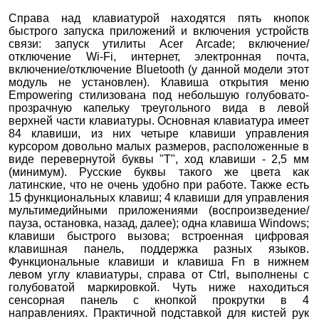
Справа над клавиатурой находятся пять кнопок
быстрого запуска приложений и включения устройств
связи: запуск утилиты Acer Arcade; включение/
отключение Wi-Fi, интернет, электронная почта,
включение/отключение Bluetooth (у данной модели этот
модуль не установлен). Клавиша открытия меню
Empowering стилизована под небольшую голубовато-
прозрачную капельку треугольного вида в левой
верхней части клавиатуры. Основная клавиатура имеет
84 клавиши, из них четыре клавиши управления
курсором довольно малых размеров, расположенные в
виде перевернутой буквы "Т", ход клавиши - 2,5 мм
(минимум). Русские буквы такого же цвета как
латинские, что не очень удобно при работе. Также есть
15 функциональных клавиш; 4 клавиши для управления
мультимедийными приложениями (воспроизведение/
пауза, остановка, назад, далее); одна клавиша Windows;
клавиши быстрого вызова; встроенная цифровая
клавишная панель, поддержка разных языков.
Функциональные клавиши и клавиша Fn в нижнем
левом углу клавиатуры, справа от Ctrl, выполнены с
голубоватой маркировкой. Чуть ниже находиться
сенсорная панель с кнопкой прокрутки в 4
направлениях. Практичной подставкой для кистей рук