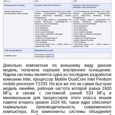
Вес, кг
1.95
1.95
Операционная система
Windows Vista Home Premium
Windows Vista Home Premium
Windows Vista Home Basic
Предустановленное
• Acer Empowering Technology (Acer eNet,
• Acer Empowering Technology (Acer eNet,
программное обеспечение
ePower, ePresentation, eDataSecurity,
ePower, ePresentation, eDataSecurity,
eLock, eRecovery, eSettings, eAudio
eLock, eRecovery, eSettings, eAudio
Management)
Management)
• Acer Arcade Deluxe с функциями DV
• Acer Arcade Deluxe с функциями DV
Wizard, SportsCap, VideoMagician и
Wizard, SportsCap, VideoMagician и
DVDivine, Acer HomeMedia
DVDivine, Acer HomeMedia
• Acer Crystal Eye
• Acer Crystal Eye
• Acer GridVista
• Acer GridVista
• Acer GameZone
• Acer GameZone
• Acer Launch Manager
• Acer Launch Manager
• Acer Video Conference Manager
• Acer Video Conference Manager
• Adobe Reader
• Adobe Reader
• CyberLink PowerProducer
• CyberLink PowerProducer
• Norton Internet Security
• Norton Internet Security
• NTI CD-Maker
• NTI CD-Maker
• Microsoft Works 8.5 с Office Home и
• Microsoft Works 8.5 с Office Home и
Student 2007 Trial
Student 2007 Trial
Сайт производителя
http://www.acer.co.uk/
Посмотреть в
price.ua
.
Средняя цена
Посмотреть в
price.ru
.
Довольно компактная по внешнему виду данная
модель, получила хорошее внутреннее оснащение.
Ядром системы является одна из последних разработок
компании Intel, процессор Mobile DualCore Intel Pentium
mobile processor T2330. Но все же это не самая быстрая
модель линейки, рабочая частота которой равна 1600
MГц, в связке с системной шиной 533 МГц и
минимальным для процессоров этого класса кешем
памяти второго уровня 1024 Кб, такое ядро обеспечит
нормальную производительность современного
компьютера. Все компоненты системы объединяет