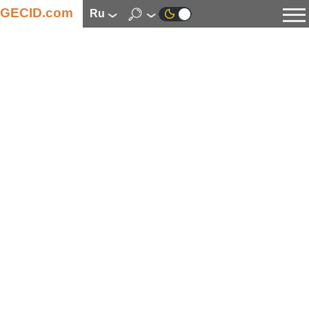
GECID.com
ru
Новости
Видео
Обзоры
Цифровая индустрия
Процессоры
Оперативная память
Материнские платы
Видеокарты
Системы охлаждения
Накопители
Корпуса
Источники питания
Мультимедиа
Цифровое фото и видео
Мониторы