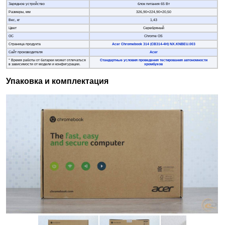
Зарядное устройство
блок питания 65 Вт
Размеры, мм
326,90×224,90×20,50
Вес, кг
1,43
Цвет
Серебряный
ОС
Chrome OS
Страница продукта
Acer Chromebook 314 (CB314-4H) NX.KNBEU.003
Сайт производителя
Acer
* Время работы от батареи может отличаться
Стандартные условия проведения тестирования автономности
в зависимости от модели и конфигурации.
хромбуков
Упаковка и комплектация