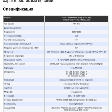
характеристиками новинки.
Спецификация
Модель
Acer Chromebook 314 (CB314-4H)
CB314-4H-C4Y3 NX.KNBEU.003
Тип панели
TFT IPS
Диагональ, дюймов
14
Разрешение
1920×1080
Соотношение сторон
16:9
Частота обновления, Гц.
60
Сенсорный экран, тип покрытия
Нет, с матовым покрытием ComfyView
Покрытие цветового пространства NTSC
45%
Процессор
Intel Processor N100, 4 ядра, частота процессора до 3,4 ГГц, TDP 6 Вт
Встроенное видеоядро
Intel UHD Graphics
Оперативная память
8 ГБ LPDDR5 распаянная на плате (Micron)
Накопитель, тип, емкость
eMMC, 128 ГБ распаянный на плате (SanDisk / Western Digital)
Карт-ридер
есть, MicroSD
Интерфейсы
2 x USB 3.2 Gen 1 Type-A
2 x USB 3.2 Gen 1 Type-C
1 x miniJack (3.5 мм)
Клавиатура
клавиши островного типа без подсветки
Тачпад
сенсорная панель OceanGlass
Акустика
встроенные стереодинамики
Микрофон
есть, двойной
Веб-камера
есть, HD (1280×720)
Сетевые возможности
Wi-Fi 6.0 IEEE 802.11a/b/g/n/ac/ax, Bluetooth 5.2
Безопасность
Kensington Lock
Аккумулятор
Lithium-ion, AP23A5L (11.55V 51.52Wh 4460mAh), заявленная
автономность до 11,5 часов*