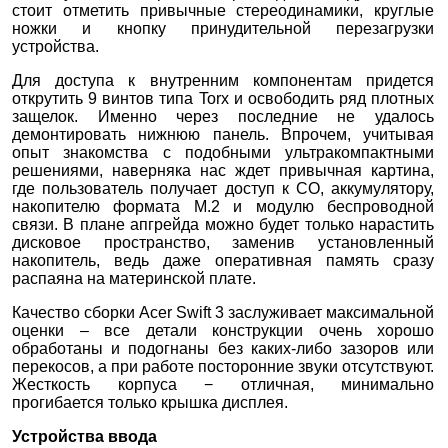
стоит отметить привычные стереодинамики, круглые
ножки и кнопку принудительной перезагрузки
устройства.
Для доступа к внутренним компонентам придется
открутить 9 винтов типа Torx и освободить ряд плотных
защелок. Именно через последние не удалось
демонтировать нижнюю панель. Впрочем, учитывая
опыт знакомства с подобными ультракомпактными
решениями, наверняка нас ждет привычная картина,
где пользователь получает доступ к СО, аккумулятору,
накопителю формата M.2 и модулю беспроводной
связи. В плане апгрейда можно будет только нарастить
дисковое пространство, заменив установленный
накопитель, ведь даже оперативная память сразу
распаяна на материнской плате.
Качество сборки Acer Swift 3 заслуживает максимальной
оценки – все детали конструкции очень хорошо
обработаны и подогнаны без каких-либо зазоров или
перекосов, а при работе посторонние звуки отсутствуют.
Жесткость корпуса − отличная, минимально
прогибается только крышка дисплея.
Устройства ввода