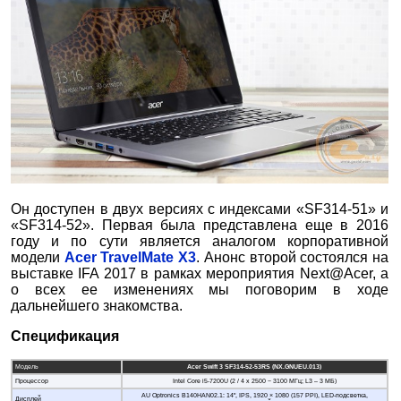
Он доступен в двух версиях с индексами «SF314-51» и
«SF314-52». Первая была представлена еще в 2016
году и по сути является аналогом корпоративной
модели
Acer TravelMate X3
. Анонс второй состоялся на
выставке IFA 2017 в рамках мероприятия Next@Acer, а
о всех ее изменениях мы поговорим в ходе
дальнейшего знакомства.
Спецификация
Модель
Acer Swift 3 SF314-52-53RS (NX.GNUEU.013)
Процессор
Intel Core i5-7200U (2 / 4 x 2500 − 3100 МГц; L3 – 3 МБ)
AU Optronics B140HAN02.1: 14", IPS, 1920 × 1080 (157 PPI), LED-подсветка,
Дисплей