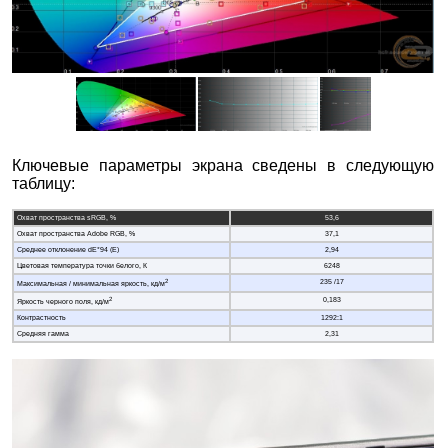
Ключевые параметры экрана сведены в следующую
таблицу:
Охват пространства sRGB, %
53,6
Охват пространства Adobe RGB, %
37,1
Среднее отклонение dE*94 (E)
2,94
Цветовая температура точки белого, К
6248
2
235 /17
Максимальная / минимальная яркость, кд/м
2
0,183
Яркость черного поля, кд/м
Контрастность
1292:1
Средняя гамма
2,31