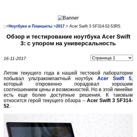
Ноутбуки и Планшеты
Смартфоны
Коммуникации
::>
Ноутбуки и Планшеты
>
2017
> Acer Swift 3 SF314-52-53RS
Периферия
Обзор и тестирование ноутбука Acer Swift
Автоэлектроника
3: с упором на универсальность
Программное обеспечение
Игры
16-11-2017
Летом текущего года в нашей тестовой лаборатории
побывал ультракомпактный ноутбук
Acer Swift 5
,
который откровенно порадовал хорошим
соотношением цены и возможностей. Но в этой линейке
есть еще более доступные решения. К таковым
относится герой текущего обзора –
Acer
Swift
3
SF314-
52
.