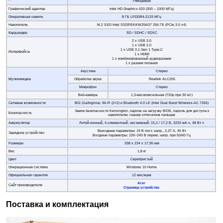
глянцевый
Графический адаптер
Intel HD Graphics 620 (300 – 1000 МГц)
Оперативная память
8 ГБ LPDDR4-2133 МГц
Накопитель
M.2 SSD Intel SSDPEKKW256G7 256 ГБ (PCIe 3.0 х4)
Кард-ридер
SD / SDHC / SDXC
2 x USB 3.0
1 x USB 2.0
1 x USB 3.1 Gen 1 Type-C
Интерфейсы
1 x HDMI
1 x комбинированный аудиоразъем
1 x разъем питания
Акустика
Стерео
Мультимедиа
Обработка звука
Realtek ALC255
Микрофон
Стерео
Веб-камера
1,3-мегапиксельная (720p при 30 к/с)
Сетевые возможности
802.11а/b/g/n/ас Wi-Fi (2×2) и Bluetooth 4.0 LE (Intel Dual Band Wireless-AC 7265)
Замок безопасности Kensington, пароль на загрузку BIOS, пароль для доступа к
Безопасность
накопителю, сканер отпечатков пальцев
Аккумулятор
Литий-ионный, 4-элементный, несъемный: 15,2 / 17,2 В, 3220 мА·ч, 48 Вт·ч
Выходные параметры: 19 В пост. напр., 2,37 A, 45 Вт
Зарядное устройство
Входные параметры: 100~240 В перем. напр. при 50/60 Гц
Размеры
338 х 234 х 17,95 мм
Вес
1,8 кг
Цвет
Серебристый
Операционная система
Windows 10 Home
Официальная гарантия
12 месяцев
Acer
Сайт производителя
Страница устройства
Поставка и комплектация