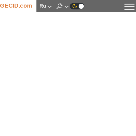
GECID.com
ru
Новости
Видео
Обзоры
Цифровая индустрия
Процессоры
Оперативная память
Материнские платы
Видеокарты
Системы охлаждения
Накопители
Корпуса
Источники питания
Мультимедиа
Цифровое фото и видео
Мониторы