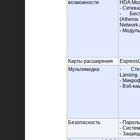
возможности
HDA Mod
- Сетева
- Бесп
(Ather
Network 
- Модуль
Карты расширения
Express
Мультимедиа
- Стер
Lansing.
- Микро
- Вэб-ка
Безопасность
- Пароль
- Систе
- Защище