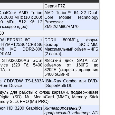
Cерия F7Z
DualCore AMD Turion
AMD Turion™ 64 X2 Dual-
, 2000 MHz (10 x 200)
Core Mobile Technology
00 МГц, 512 Кб L2
Processor
 каждое ядро).
ZM82/ZM80/RM70.
80
G0ALEPR612L6C +
DDRII 800МГц, форм-
HYMP125S64CP8-S6
фактор SO-DIMM.
2048 МБ DDR2-800
Максимальный объем – 4ГБ
DRAM.
(2 слота).
e ST9320320AS SCSI
Жесткий диск SATA 2.5”
vice (320 Гб, 5400
объемом от 160ГБ до
A-II)
320ГБ (скорость вращения
5400 об/мин)
rp CDDVDW TS-L633A
Blu-Ray Combo или DVD-
Rom Device
SuperMulti DL
одуль для работы с флэш картами, поддерживает
igital (SD), MultiMediaCard (MMC), Memory Stick
mory Stick PRO (MS PRO).
eon HD 3200 Graphics
Интегрированный
графический адаптер ATI