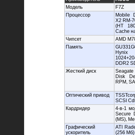
Модель
F7Z
Процессор
Mobile 
X2 RM-70
(HT 18
Cache на
Чипсет
AMD M7
Память
GU331
Hynix 
1024+
DDR2 S
Жесткий диск
Seagat
Disk De
RPM, SAT
Оптический привод
TSSTco
SCSI Cd
Кардридер
4-в-1 м
Secure D
(MS), Me
Графический
ATI Rad
ускоритель
(256 Мб)