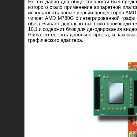
Не так давно для общественности был предс
которого стало применение аппаратной плат
использовать новые версии процессоров AMD S
чипсет AMD M780G с интегрированной графич
обеспечивает довольно высокую производител
10.1 и содержит блок для декодирования видео
Puma, то её суть довольно проста, и заключа
графического адаптера.