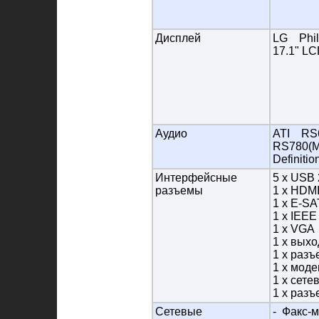
Дисплей
LG Phi
17.1" LC
Аудио
ATI R
RS780(
Definitio
Интерфейсные
5 x USB 
разъемы
1 x HDM
1 x E-S
1 x IEEE
1 x VGA
1 x выхо
1 x раз
1 x моде
1 x сете
1 x разъ
Сетевые
- Факс-