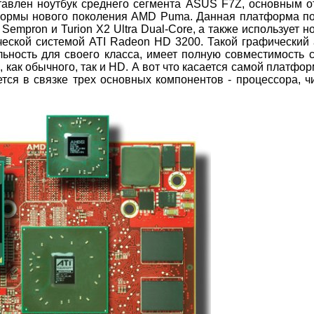
тавлен ноутбук среднего сегмента ASUS F7Z, основным 
формы нового поколения AMD Puma. Данная платформа по
empron и Turion X2 Ultra Dual-Core, а также использует 
еской системой ATI Radeon HD 3200. Такой графический
ьность для своего класса, имеет полную совместимость с
, как обычного, так и HD. А вот что касается самой платф
ется в связке трех основных компонентов - процессора, ч