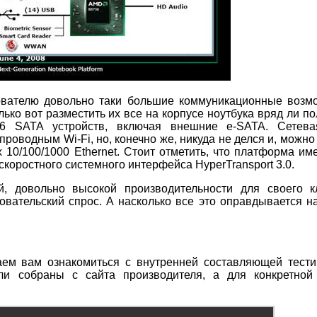
вателю довольно таки большие коммуникационные возмо
ько вот разместить их все на корпусе ноутбука вряд ли по
6 SATA устройств, включая внешние e-SATA. Сетева
роводным Wi-Fi, но, конечно же, никуда не делся и, можно 
10/100/1000 Ethernet. Стоит отметить, что платформа им
коростного системного интерфейса HyperTransport 3.0.
й, довольно высокой производительности для своего к
овательский спрос. А насколько все это оправдывается н
аем вам ознакомиться с внутренней составляющей тести
и собраны с сайта производителя, а для конкретной