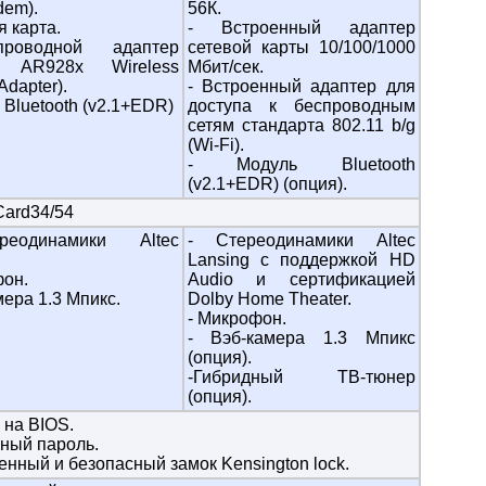
em).
56К.
я карта.
- Встроенный адаптер
роводной адаптер
сетевой карты 10/100/1000
os AR928x Wireless
Мбит/сек.
Adapter).
- Встроенный адаптер для
 Bluetooth (v2.1+EDR)
доступа к беспроводным
сетям стандарта 802.11 b/g
(Wi-Fi).
- Модуль Bluetooth
(v2.1+EDR) (опция).
Card34/54
еодинамики Altec
- Стереодинамики Altec
Lansing с поддержкой HD
фон.
Audio и сертификацией
мера 1.3 Мпикс.
Dolby Home Theater.
- Микрофон.
- Вэб-камера 1.3 Мпикс
(опция).
-Гибридный ТВ-тюнер
(опция).
 на BIOS.
мный пароль.
нный и безопасный замок Kensington lock.