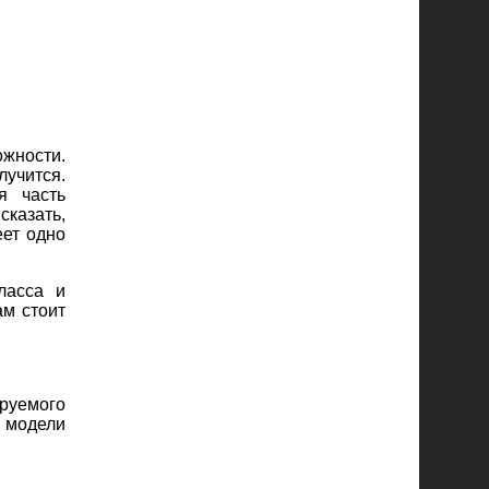
жности.
лучится.
я часть
сказать,
еет одно
ласса и
ам стоит
руемого
 модели