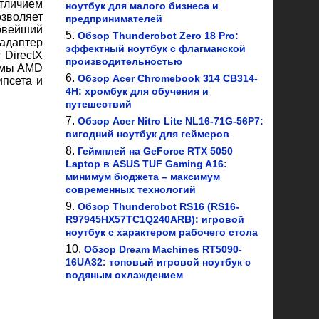
отличием
ноутбук для малого бизнеса и
зволяет
предпринимателей
новейший
Обзор Thunderobot Zero 18 Pro:
 адаптер
эффектный ноутбук с флагманской
 DirectX
производительностью
ормы AMD
Обзор Acer Chromebook 314 CB314-
ипсета и
4H: хромбук для обучения и
путешествий
Обзор Acer Nitro Lite NL16-71G-56P7:
вигодний ноутбук для геймеров
Геймплей на GeForce RTX 5050
Laptop в ASUS TUF Gaming A16:
минимум бюджета – максимум
современных технологий
Обзор Thunderobot RS16 (RS16-
R97945HX57TC1Q240ARB): игровой
ноутбук с характером рабочего стола
Обзор Dream Machines RT5090-
16UA32: топовый игровой ноутбук с
водяным охлаждением