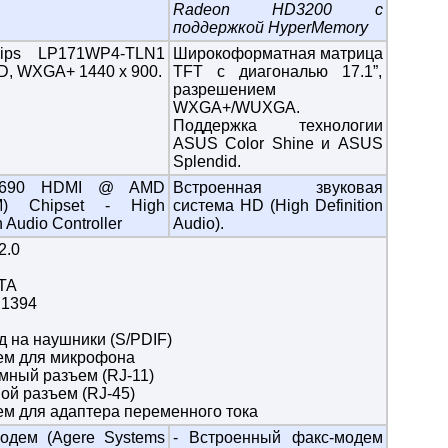
Radeon HD3200 с
поддержкой HyperMemory
lips LP171WP4-TLN1
Широкоформатная матрица
D, WXGA+ 1440 x 900.
TFT с диагональю 17.1”,
разрешением
WXGA+/WUXGA.
Поддержка технологии
ASUS Color Shine и ASUS
Splendid.
S690 HDMI @ AMD
Встроенная звуковая
M) Chipset - High
система HD (High Definition
n Audio Controller
Audio).
2.0
I
ATA
 1394
д на наушники (S/PDIF)
ъем для микрофона
мный разъем (RJ-11)
вой разъем (RJ-45)
ем для адаптера переменного тока
модем (Agere Systems
- Встроенный факс-модем