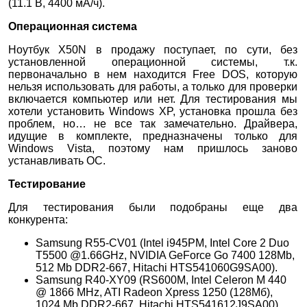
(11.1 В, 4400 мА/ч).
Операционная система
Ноутбук X50N в продажу поступает, по сути, без
установленной операционной системы, т.к.
первоначально в нем находится Free DOS, которую
нельзя использовать для работы, а только для проверки
включается компьютер или нет. Для тестирования мы
хотели установить Windows XP, установка прошла без
проблем, но… не все так замечательно. Драйвера,
идущие в комплекте, предназначены только для
Windows Vista, поэтому нам пришлось заново
устанавливать ОС.
Тестирование
Для тестирования были подобраны еще два
конкурента:
Samsung R55-CV01 (Intel i945PM, Intel Core 2 Duo
T5500 @1.66GHz, NVIDIA GeForce Go 7400 128Mb,
512 Mb DDR2-667, Hitachi HTS541060G9SA00).
Samsung R40-XY09 (RS600M, Intel Celeron M 440
@ 1866 MHz, ATI Radeon Xpress 1250 (128Мб),
1024 Mb DDR2-667, Hitachi HTS541612J9SA00).