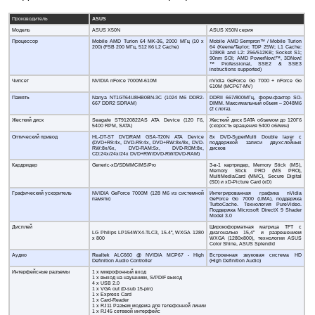
Производитель
ASUS
Модель
ASUS X50N
ASUS X50N серия
Процессор
Mobile AMD Turion 64 MK-36, 2000 МГц (10 x
Mobile AMD Sempron™ / Mobile Turion
200) (FSB 200 МГц, 512 Кб L2 Cache)
64 (Keene/Taylor; TDP 25W; L1 Cache:
128KB and L2: 256/512KB; Socket S1;
90nm SOI; AMD PowerNow!™, 3DNow!
™ Professional, SSE2 & SSE3
instructions supported)
Чипсет
NVIDIA nForce 7000M-610M
nVidia GeForce Go 7000 + nForce Go
610M (MCP67-MV)
Память
Nanya NT1GT64U8HB0BN-3C (1024 Мб DDR2-
DDRII 667/800МГц, форм-фактор SO-
667 DDR2 SDRAM)
DIMM. Максимальный объем – 2048Мб
(2 слота).
Жесткий диск
Seagate ST9120822AS ATA Device (120 Гб,
Жесткий диск SATA объемом до 120Гб
5400 RPM, SATA)
(скорость вращения 5400 об/мин)
Оптический привод
HL-DT-ST DVDRAM GSA-T20N ATA Device
8x DVD-SuperMulti Double layer с
(DVD+R9:4x, DVD-R9:4x, DVD+RW:8x/8x, DVD-
поддержкой записи двухслойных
RW:8x/6x, DVD-RAM:5x, DVD-ROM:8x,
дисков
CD:24x/24x/24x DVD+RW/DVD-RW/DVD-RAM)
Кардридер
Generic-xD/SDMMC/MS/Pro
3-в-1 картридер, Memory Stick (MS),
Memory Stick PRO (MS PRO),
MultiMediaCard (MMC), Secure Digital
(SD) и xD-Picture Card (xD)
Графический ускоритель
NVIDIA GeForce 7000M (128 Мб из системной
Интегрированная графика nVidia
памяти)
GeForce Go 7000 (UMA), поддержка
TurboCache. Технология PureVideo.
Поддержка Microsoft DirectX 9 Shader
Model 3.0
Дисплей
Широкоформатная матрица TFT с
LG Philips LP154WX4-TLC3, 15.4", WXGA 1280
диагональю 15,4” и разрешением
x 800
WXGA (1280х800), технологии ASUS
Color Shine, ASUS Splendid
Аудио
Realtek ALC660 @ NVIDIA MCP67 - High
Встроенная звуковая система HD
Definition Audio Controller
(High Definition Audio)
Интерфейсные разъемы
1 x микрофонный вход
1 x выход на наушники, S/PDIF выход
4 x USB 2.0
1 x VGA out (D-sub 15-pin)
1 х Express Card
1 x Card-Reader
1 x RJ11 Разъем модема для телефонной линии
1 x RJ45 сетевой интерфейс