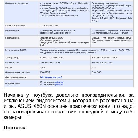
Сетевые возможности
- сетевая карта (NVIDIA nForce Networking
Встроенный факс-модем
Controller)
Встроенный адаптер сетевой карты
- модем (Motorola SM56 Speakerphone Modem)
10/100/1000 Мбит/сек
- беспроводной адаптер (Atheros AR5007EG
Встроенный опциональный адаптер
Wireless Network Adapter)
для доступа к беспроводным сетям
- BT v2.0+EDR (Enhanced Data Rate)
стандарта 802.11 b/g
Опция, BT v2.0+EDR (Enhanced Data
Rate)
Карты расширения
1 х Express Card
Мультимедиа
2 динамика стереосистемы звука.
2 динамика, микрофон, вэб-камера
Встроенный микрофон (моно)
(1.3 Мегапикселей, CMOS) – опция
Безопасность
Защита загрузки BIOS
Модуль TPM (опция), Пароль BIOS,
Системный пароль
Системный пароль, замок Kensington
Защищенный и безопасный замок Kensington
lock
lock
Блок питания AC/DC
Универсальный адаптер питания: Выходные параметры: 19В пост. напр., 3.42А, 65Вт /
Входные параметры: 100~240В перем. напр., 50/60Гц
Аккумулятор
Li-Ion 11.1 в 4400 mAh
6-элементная (4400mAh)
Размеры, мм
365-367x262x27-35
365-367x262x27-35
Вес, кг
2,65
2,65
Операционная система
Free DOS
Free DOS
Сайт производителя
http://www.asus.com/
Посмотреть в
price.ua
.
Средняя цена
Посмотреть в
price.ru
.
Начинка у ноутбука довольно производительная, за
исключением видеосистемы, которая не рассчитана на
игры. ASUS X50N оснащен практически всем что надо,
но разочаровывает отсутствие вошедшей в моду вэб-
камеры.
Поставка