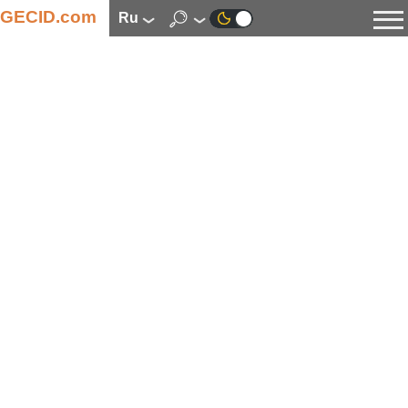
GECID.com
ru
Новости
Видео
Обзоры
Цифровая индустрия
Процессоры
Оперативная память
Материнские платы
Видеокарты
Системы охлаждения
Накопители
Корпуса
Источники питания
Мультимедиа
Цифровое фото и видео
Мониторы