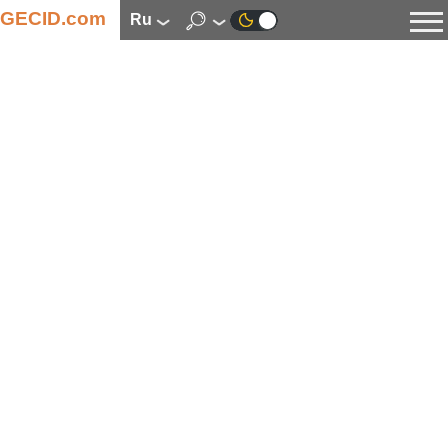
GECID.com
ru
Новости
Видео
Обзоры
Цифровая индустрия
Процессоры
Оперативная память
Материнские платы
Видеокарты
Системы охлаждения
Накопители
Корпуса
Источники питания
Мультимедиа
Цифровое фото и видео
Мониторы