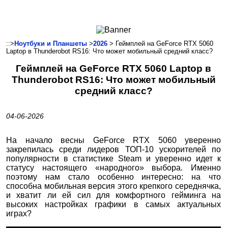
Ноутбуки и Планшеты
Смартфоны
Коммуникации
::>
Ноутбуки и Планшеты
>
2026
> Геймплей на GeForce RTX 5060
Laptop в Thunderobot RS16: Что может мобильный средний класс?
Периферия
Геймплей на GeForce RTX 5060 Laptop в
Автоэлектроника
Thunderobot RS16: Что может мобильный
Программное обеспечение
средний класс?
Игры
04-06-2026
На начало весны GeForce RTX 5060 уверенно
закрепилась среди лидеров ТОП-10 ускорителей по
популярности в статистике Steam и уверенно идет к
статусу настоящего «народного» выбора. Именно
поэтому нам стало особенно интересно: на что
способна мобильная версия этого крепкого середнячка,
и хватит ли ей сил для комфортного гейминга на
высоких настройках графики в самых актуальных
играх?