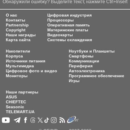
Обнаружили ошибку? Выделите текст, нажмите Ctrl+Insert
О нас
Цифровая индустрия
Контакты
Процессоры
Partnership
Оперативная память
Copyright
Материнские платы
Наши награды
Видеокарты
Карта сайта
Системы охлаждения
Накопители
Ноутбуки и Планшеты
Корпуса
Смартфоны
Источники питания
Коммуникации
Мультимедиа
Периферия
Цифровое фото и видео
Автоэлектроника
Мониторы
Программное обеспечение
Игры
Наши партнеры
ASUS
CHIEFTEC
Seasonic
TELEMART.UA