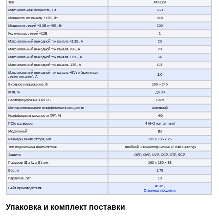
Тип
ATX12V
Максимальная мощность, Вт
650
Мощность по каналу +12В, Вт
648
Мощность линий +3,3В и +5В, Вт
100
Количество линий +12В
1
Максимальный выходной ток канала +3,3В, А
20
Максимальный выходной ток канала +5В, А
20
Максимальный выходной ток канала +12В, А
54
Максимальный выходной ток канала -12В, А
0,3
Максимальный выходной ток канала +5Vsb (дежурная
3,0
линия питания), А
Входное напряжение, В
100 − 240
КПД, %
До 90
Сертифицирован 80PLUS
Gold
Метод компенсации коэффициента мощности
Активный
Коэффициент мощности (PF), %
>90
PCIe-разъемов
4 (6+2-контактные)
Модульный
Да
Размеры вентилятора, мм
135 х 135 х 25
Тип подшипника вентилятора
Двойной шарикоподшипник (2 Ball Bearing)
Защиты
OPP, OVP, UVP, OCP, OTP, SCP
Размеры (Д х Ш х В), мм
160 х 150 х 86
Вес, кг
1,75
Гарантия, лет
10
ASUS
Сайт производителя
Страница продукта
Упаковка и комплект поставки