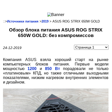
Ноутбуки и Планшеты
Смартфоны
Коммуникации
::>
Источники питания
>
2019
> ASUS ROG STRIX 650W GOLD
Периферия
Обзор блока питания ASUS ROG STRIX
Автоэлектроника
650W GOLD: без компромиссов
Программное обеспечение
Игры
24-12-2019
Компания ASUS взяла хороший старт на рынке
компьютерных блоков питания. Первые модели
мощностью
1200
и
850 Вт
порадовали не только
«платиновым» КПД, но также отличными выходными
показателями, низким нагревом внутренних элементов
и дизайном.