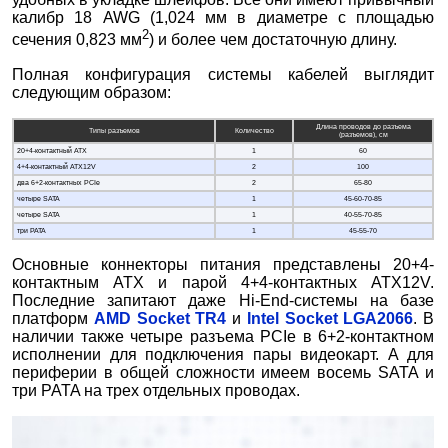
калибр 18 AWG (1,024 мм в диаметре с площадью
2
сечения 0,823 мм
) и более чем достаточную длину.
Полная конфигурация системы кабелей выглядит
следующим образом:
Длина проводов до разъема
Типы разъемов
Количество
(разъемов), см
20+4-контактный ATX
1
60
4+4-контактный ATX12V
2
100
два 6+2-контактных PCIe
2
65-80
четыре SATA
1
45-60-70-85
четыре SATA
1
40-55-70-85
три PATA
1
45-55-70
Основные коннекторы питания представлены 20+4-
контактным ATX и парой 4+4-контактных ATX12V.
Последние запитают даже Hi-End-системы на базе
платформ
AMD Socket TR4
и
Intel Socket LGA2066
. В
наличии также четыре разъема PCIe в 6+2-контактном
исполнении для подключения пары видеокарт. А для
периферии в общей сложности имеем восемь SATA и
три PATA на трех отдельных проводах.