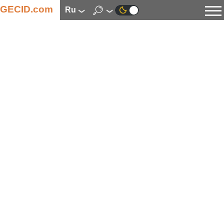
GECID.com
ru
Новости
Видео
Обзоры
Цифровая индустрия
Процессоры
Оперативная память
Материнские платы
Видеокарты
Системы охлаждения
Накопители
Корпуса
Источники питания
Мультимедиа
Цифровое фото и видео
Мониторы