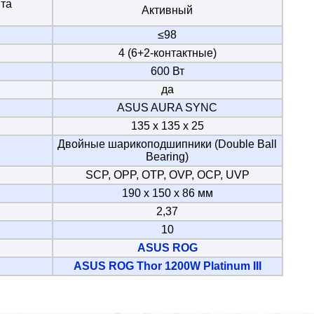
та
Активный
≤98
4 (6+2-контактные)
600 Вт
да
ASUS AURA SYNC
135 х 135 х 25
Двойные шарикоподшипники (Double Ball
Bearing)
SCP, OPP, OTP, OVP, OCP, UVP
190 x 150 x 86 мм
2,37
10
ASUS ROG
ASUS ROG Thor 1200W Platinum III