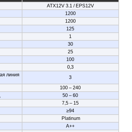
ATX12V 3.1 / EPS12V
1200
1200
125
1
30
25
100
0,3
ая линия
3
100 – 240
ц
50 – 60
7,5 – 15
≥94
Platinum
A++