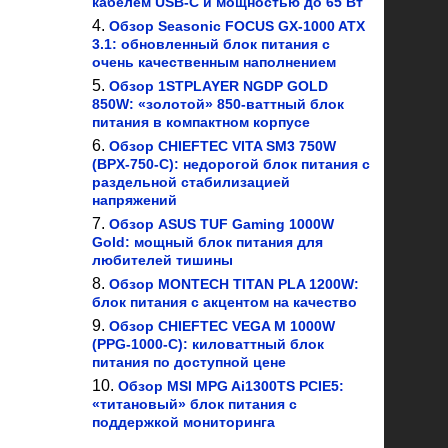
кабелем USB-C и мощностью до 65 Вт
Обзор Seasonic FOCUS GX-1000 ATX
3.1: обновленный блок питания с
очень качественным наполнением
Обзор 1STPLAYER NGDP GOLD
850W: «золотой» 850-ваттный блок
питания в компактном корпусе
Обзор CHIEFTEC VITA SM3 750W
(BPX-750-C): недорогой блок питания с
раздельной стабилизацией
напряжений
Обзор ASUS TUF Gaming 1000W
Gold: мощный блок питания для
любителей тишины
Обзор MONTECH TITAN PLA 1200W:
блок питания с акцентом на качество
Обзор CHIEFTEC VEGA M 1000W
(PPG-1000-C): киловаттный блок
питания по доступной цене
Обзор MSI MPG Ai1300TS PCIE5:
«титановый» блок питания с
поддержкой мониторинга