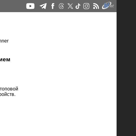
нием
 топовой
ройств.