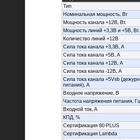
Тип
Номинальная мощность, Вт
Мощность канала +12В, Вт.
Мощность линий +3,3В и +5В, Вт.
Количество линий +12В
Сила тока канала +3,3В, А
Сила тока канала +5В, А
Сила тока канала +12В, А
Сила тока канала -12В, А
Сила тока канала +5Vsb (дежурн
питания), А
Входное напряжение, В
Частота напряжения питания, Г
Входной ток, А
КПД, %
Сертификация 80 PLUS
Сертификация Lambda