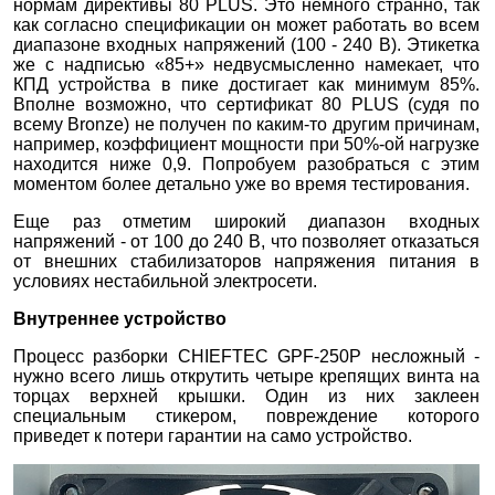
нормам директивы 80 PLUS. Это немного странно, так
как согласно спецификации он может работать во всем
диапазоне входных напряжений (100 - 240 В). Этикетка
же с надписью «85+» недвусмысленно намекает, что
КПД устройства в пике достигает как минимум 85%.
Вполне возможно, что сертификат 80 PLUS (судя по
всему Bronze) не получен по каким-то другим причинам,
например, коэффициент мощности при 50%-ой нагрузке
находится ниже 0,9. Попробуем разобраться с этим
моментом более детально уже во время тестирования.
Еще раз отметим широкий диапазон входных
напряжений - от 100 до 240 В, что позволяет отказаться
от внешних стабилизаторов напряжения питания в
условиях нестабильной электросети.
Внутреннее устройство
Процесс разборки CHIEFTEC GPF-250P несложный -
нужно всего лишь открутить четыре крепящих винта на
торцах верхней крышки. Один из них заклеен
специальным стикером, повреждение которого
приведет к потери гарантии на само устройство.