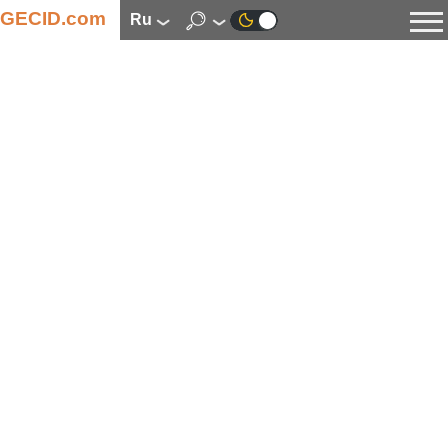
GECID.com
ru
Новости
Видео
Обзоры
Цифровая индустрия
Процессоры
Оперативная память
Материнские платы
Видеокарты
Системы охлаждения
Накопители
Корпуса
Источники питания
Мультимедиа
Цифровое фото и видео
Мониторы