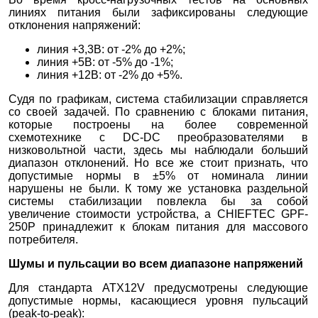
линиях питания были зафиксированы следующие
отклонения напряжений:
линия +3,3В: от -2% до +2%;
линия +5В: от -5% до -1%;
линия +12В: от -2% до +5%.
Судя по графикам, система стабилизации справляется
со своей задачей. По сравнению с блоками питания,
которые построены на более современной
схемотехнике с DC-DC преобразователями в
низковольтной части, здесь мы наблюдали больший
диапазон отклонений. Но все же стоит признать, что
допустимые нормы в ±5% от номинала линии
нарушены не были. К тому же установка раздельной
системы стабилизации повлекла бы за собой
увеличение стоимости устройства, а CHIEFTEC GPF-
250P принадлежит к блокам питания для массового
потребителя.
Шумы и пульсации во всем диапазоне напряжений
Для стандарта ATX12V предусмотрены следующие
допустимые нормы, касающиеся уровня пульсаций
(peak-to-peak):