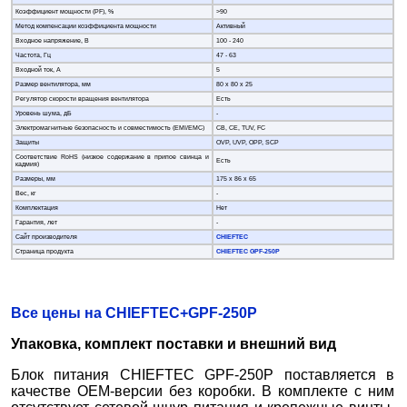
Коэффициент мощности (PF), %
>90
Метод компенсации коэффициента мощности
Активный
Входное напряжение, В
100 - 240
Частота, Гц
47 - 63
Входной ток, А
5
Размер вентилятора, мм
80 х 80 х 25
Регулятор скорости вращения вентилятора
Есть
Уровень шума, дБ
-
Электромагнитные безопасность и совместимость (EMI/EMC)
CB, CE, TUV, FC
Защиты
OVP, UVP, OPP, SCP
Соответствие RoHS (низкое содержание в припое свинца и
Есть
кадмия)
Размеры, мм
175 х 86 х 65
Вес, кг
-
Комплектация
Нет
Гарантия, лет
-
Сайт производителя
CHIEFTEC
Страница продукта
CHIEFTEC GPF-250P
Все цены на CHIEFTEC+GPF-250P
Упаковка, комплект поставки и внешний вид
Блок питания CHIEFTEC GPF-250P поставляется в
качестве OEM-версии без коробки. В комплекте с ним