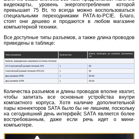
видеокарты, уровень энергопотребления которой
превышает 75 Вт, то всегда можно воспользоваться
специальными переходниками PATA-to-PCIE. Благо,
стоят они дешево и продаются в любом магазине
компьютерной техники.
Все доступные типы разъемов, а также длина проводов
приведены в таблице:
Длина проводов до разъема (разъемов),
Типы разъемов
Количество
см
Кабели, выведенные напрямую из блока питания
20+4-контактный разъем питания ATX
1
30
4-контактный разъем питания ATX12V
1
30
два разъема PATA
1
35-50
два разъема SATA
1
35-50
Количества разъемов и длины проводов вполне хватит,
чтобы запитать все основные устройства внутри
компактного корпуса. Хотя наличие дополнительной
пары коннекторов SATA было бы не лишним, поскольку
на сегодняшний день интерфейс SATA является более
востребованным, даже если речь идет о мини-
компьютере.