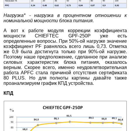
Нагрузка*,%
10
20
36
50
70
80
90
100
PFC
0,34
0,48
0,62
0,73
0,84
0,87
0,9
0,92
Нагрузка* - нагрузка в процентном отношении к
номинальной мощности блока питания.
А вот к работе модуля коррекции коэффициента
мощности CHIEFTEC GPF-250P уже есть
определенные вопросы. При 50%-ой нагрузке значение
коэффициент PF равнялось всего лишь 0,73. Отметка
же 0,9 была достигнута только при 90%-ой нагрузке.
Поэтому наше предположение, сделанное при анализе
силовых характеристик блока питания, оказалось
верным. Скорее всего, именно неудовлетворительная
работа APFC стала причиной отсутствия сертификата
80 PLUS. Но для полноты картины давайте также
проанализируем график КПД устройства.
КПД