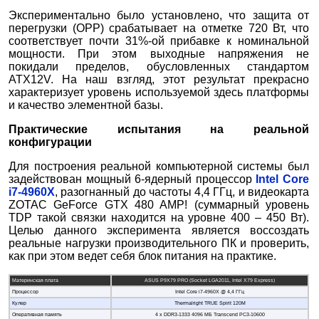
Экспериментально было установлено, что защита от
перегрузки (OPP) срабатывает на отметке 720 Вт, что
соответствует почти 31%-ой прибавке к номинальной
мощности. При этом выходные напряжения не
покидали пределов, обусловленных стандартом
ATX12V. На наш взгляд, этот результат прекрасно
характеризует уровень используемой здесь платформы
и качество элементной базы.
Практические испытания на реальной
конфигурации
Для построения реальной компьютерной системы был
задействован мощный 6-ядерный процессор
Intel Core
i7-4960X
, разогнанный до частоты 4,4 ГГц, и видеокарта
ZOTAC GeForce GTX 480 AMP! (суммарный уровень
TDP такой связки находится на уровне 400 – 450 Вт).
Целью данного эксперимента является воссоздать
реальные нагрузки производительного ПК и проверить,
как при этом ведет себя блок питания на практике.
Материнская плата
ASUS P9X79 PRO (Socket LGA2011, Intel X79 Express)
Процессор
Intel Core i7-4960X @ 4,4 ГГц
Кулер
Thermalright TRUE Spirit 120M
Оперативная память
4 x DDR3-1333 4096 MБ Transcend PC3-10600