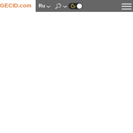
GECID.com
ru
Новости
Видео
Обзоры
Цифровая индустрия
Процессоры
Оперативная память
Материнские платы
Видеокарты
Системы охлаждения
Накопители
Корпуса
Источники питания
Мультимедиа
Цифровое фото и видео
Мониторы