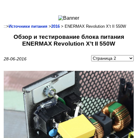
Ноутбуки и Планшеты
Смартфоны
Коммуникации
::>
Источники питания
>
2016
> ENERMAX Revolution X’t II 550W
Периферия
Обзор и тестирование блока питания
Автоэлектроника
ENERMAX Revolution X’t II 550W
Программное обеспечение
Игры
28-06-2016