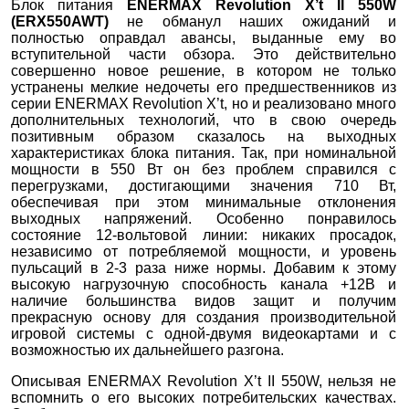
Блок питания
ENERMAX
Revolution
X’
t
II 550
W
(
ERX550
AWT)
не обманул наших ожиданий и
полностью оправдал авансы, выданные ему во
вступительной части обзора. Это действительно
совершенно новое решение, в котором не только
устранены мелкие недочеты его предшественников из
серии ENERMAX Revolution X’t, но и реализовано много
дополнительных технологий, что в свою очередь
позитивным образом сказалось на выходных
характеристиках блока питания. Так, при номинальной
мощности в 550 Вт он без проблем справился с
перегрузками, достигающими значения 710 Вт,
обеспечивая при этом минимальные отклонения
выходных напряжений. Особенно понравилось
состояние 12-вольтовой линии: никаких просадок,
независимо от потребляемой мощности, и уровень
пульсаций в 2-3 раза ниже нормы. Добавим к этому
высокую нагрузочную способность канала +12В и
наличие большинства видов защит и получим
прекрасную основу для создания производительной
игровой системы с одной-двумя видеокартами и с
возможностью их дальнейшего разгона.
Описывая ENERMAX Revolution X’t II 550W, нельзя не
вспомнить о его высоких потребительских качествах.