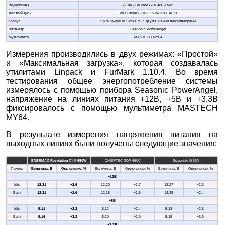
Видеокарты
ZOTAC GeForce GTX 480 AMP!
Жесткий диск
WD Caviar Blue 1 ТБ (WD10EALX)
Корпус
Spire SwordFin SP9007B с двумя 120-мм вентиляторами
Ваттметр
Seasonic PowerAngel
Мультиметр
MASTECH MY64
Измерения производились в двух режимах: «Простой»
и «Максимальная загрузка», которая создавалась
утилитами Linpack и FurMark 1.10.4. Во время
тестирования общее энергопотребление системы
измерялось с помощью прибора Seasonic PowerAngel,
напряжение на линиях питания +12В, +5В и +3,3В
фиксировалось с помощью мультиметра MASTECH
MY64.
В результате измерения напряжения питания на
выходных линиях были получены следующие значения:
ENERMAX Revolution X’t II 550W
CHIEFTEC GDP-650C
Seasonic G-650
Режим
Величина, В
Отклонение, %
Величина, В
Отклонение, %
Величина, В
Отклонение, %
+12В
Idle
12,31
+2,6
12,20
+1,7
12,27
+2,3
Burn
12,31
+2,6
12,18
+1,5
12,29
+2,4
+5В
Idle
5,11
+2,2
5,12
+2,4
5,13
+2,6
Burn
5,16
+3,2
5,10
+2,0
5,15
+3,0