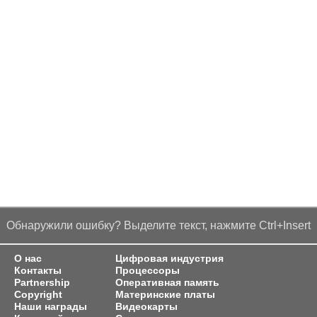
Обнаружили ошибку? Выделите текст, нажмите Ctrl+Insert
О нас
Цифровая индустрия
Контакты
Процессоры
Partnership
Оперативная память
Copyright
Материнские платы
Наши награды
Видеокарты