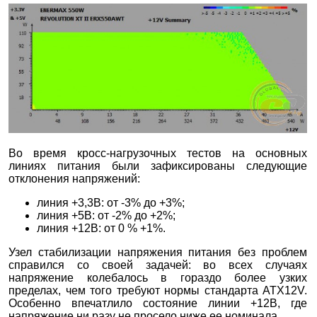
Во время кросс-нагрузочных тестов на основных
линиях питания были зафиксированы следующие
отклонения напряжений:
линия +3,3В: от -3% до +3%;
линия +5В: от -2% до +2%;
линия +12В: от 0 % +1%.
Узел стабилизации напряжения питания без проблем
справился со своей задачей: во всех случаях
напряжение колебалось в гораздо более узких
пределах, чем того требуют нормы стандарта ATX12V.
Особенно впечатлило состояние линии +12В, где
напряжение ни разу не просело ниже ее номинала.