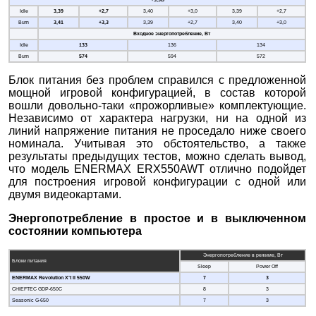
+3,3В
Idle
3,39
+2,7
3,40
+3,0
3,39
+2,7
Burn
3,41
+3,3
3,39
+2,7
3,40
+3,0
Входное энергопотребление, Вт
Idle
133
136
134
Burn
574
594
572
Блок питания без проблем справился с предложенной
мощной игровой конфигурацией, в состав которой
вошли довольно-таки «прожорливые» комплектующие.
Независимо от характера нагрузки, ни на одной из
линий напряжение питания не проседало ниже своего
номинала. Учитывая это обстоятельство, а также
результаты предыдущих тестов, можно сделать вывод,
что модель ENERMAX ERX550AWT отлично подойдет
для построения игровой конфигурации с одной или
двумя видеокартами.
Энергопотребление в простое и в выключенном
состоянии компьютера
Энергопотребление в режиме, Вт
Блоки питания
Sleep
Power Off
ENERMAX Revolution X’t II 550W
7
3
CHIEFTEC GDP-650C
8
3
Seasonic G-650
7
3