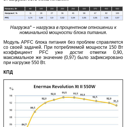
Нагрузка, Вт
60
100
150
200
250
320
370
450
550
Нагрузка*, %
11
18
27
36
45
58
67
82
100
PFC
0,74
0,84
0,9
0,92
0,94
0,95
0,96
0,96
0,97
Нагрузка* − нагрузка в процентном отношении к
номинальной мощности блока питания.
Модуль APFC блока питания без проблем справляется
со своей задачей. При потребляемой мощности 150 Вт
коэффициент PFC уже достиг отметки 0,90,
максимальное же значение (0,97) было зафиксировано
при нагрузке 550 Вт.
КПД