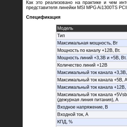
Как это реализовано на практике и чем ин
представителя линейки MSI MPG Ai1300TS PCI
Спецификация
Модель
Тип
Максимальная мощность, Вт
Мощность по каналу +12В, Вт.
Мощность линий +3,3В и +5В, Вт.
Количество линий +12В
Максимальный ток канала +3,3В,
Максимальный ток канала +5В, 
Максимальный ток канала +12В,
Максимальный ток канала +5Vsb
(дежурная линия питания), А
Входное напряжение, В
Входной ток, А
КПД, %