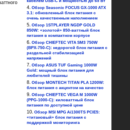
кабелем USB-C и мощностью до 65 Вт
аттного
Обзор Seasonic FOCUS GX-1000 ATX
3.1: обновленный блок питания с
очень качественным наполнением
Обзор 1STPLAYER NGDP GOLD
850W: «золотой» 850-ваттный блок
питания в компактном корпусе
Обзор CHIEFTEC VITA SM3 750W
(BPX-750-C): недорогой блок питания с
раздельной стабилизацией
напряжений
Обзор ASUS TUF Gaming 1000W
Gold: мощный блок питания для
любителей тишины
Обзор MONTECH TITAN PLA 1200W:
блок питания с акцентом на качество
Обзор CHIEFTEC VEGA M 1000W
(PPG-1000-C): киловаттный блок
питания по доступной цене
Обзор MSI MPG Ai1300TS PCIE5:
«титановый» блок питания с
поддержкой мониторинга