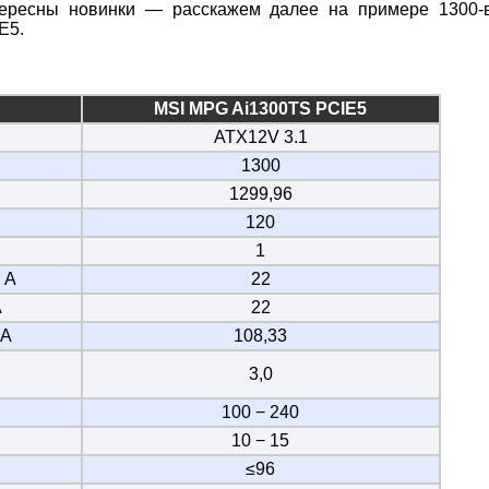
тересны новинки — расскажем далее на примере 1300-в
E5.
MSI MPG Ai1300TS PCIE5
ATX12V 3.1
1300
1299,96
120
1
 А
22
А
22
 А
108,33
3,0
100 − 240
10 − 15
≤96