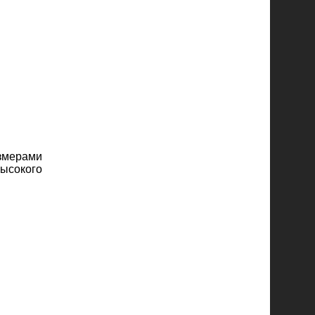
змерами
ысокого