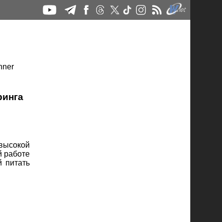
ринга
высокой
й работе
й питать