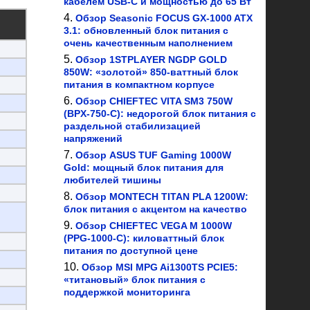
кабелем USB-C и мощностью до 65 Вт
Обзор Seasonic FOCUS GX-1000 ATX
3.1: обновленный блок питания с
очень качественным наполнением
Обзор 1STPLAYER NGDP GOLD
850W: «золотой» 850-ваттный блок
питания в компактном корпусе
Обзор CHIEFTEC VITA SM3 750W
(BPX-750-C): недорогой блок питания с
раздельной стабилизацией
напряжений
Обзор ASUS TUF Gaming 1000W
Gold: мощный блок питания для
любителей тишины
Обзор MONTECH TITAN PLA 1200W:
блок питания с акцентом на качество
Обзор CHIEFTEC VEGA M 1000W
(PPG-1000-C): киловаттный блок
питания по доступной цене
Обзор MSI MPG Ai1300TS PCIE5:
«титановый» блок питания с
поддержкой мониторинга