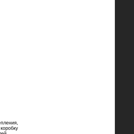
пления,
 коробку
лей.