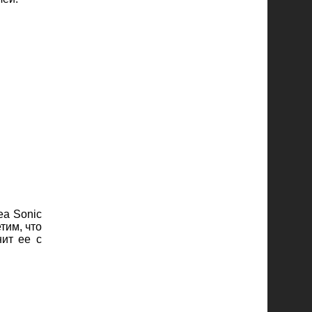
ea Sonic
тим, что
нит ее с