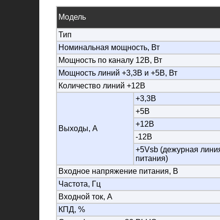
Модель
Тип
Номинальная мощность, Вт
Мощность по каналу 12В, Вт
Мощность линий +3,3В и +5В, Вт
Количество линий +12В
+3,3В
+5В
+12В
Выходы, А
-12В
+5Vsb (дежурная лини
питания)
Входное напряжение питания, В
Частота, Гц
Входной ток, А
КПД, %