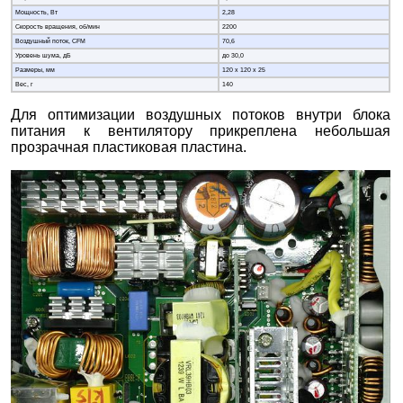
Мощность, Вт
2,28
Скорость вращения, об/мин
2200
Воздушный поток, CFM
70,6
Уровень шума, дБ
до 30,0
Размеры, мм
120 х 120 х 25
Вес, г
140
Для оптимизации воздушных потоков внутри блока
питания к вентилятору прикреплена небольшая
прозрачная пластиковая пластина.