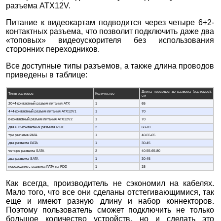
разъема ATX12V.
Питание к видеокартам подводится через четыре 6+2-
контактных разъема, что позволит подключить даже два
«топовых» видеоускорителя без использования
сторонних переходников.
Все доступные типы разъемов, а также длина проводов
приведены в таблице:
Длина проводов до разъема (разъемов),
Типы разъемов
Количество
см
20+4-контактный разъем питания ATX
1
65
4+4-контактный разъем питания ATX12V1
1
70
8-контактный разъем питания ATX12V2
1
70
два 6+2-контактных разъема PCIE
2
60-70
три разъема PATA
1
40-55-65
два разъема PATA
1
30-45
четыре разъема SATA
2
40-55-65-80
два разъема SATA
1
30-45
переходник с разъема PATA на FDD
1
15
Как всегда, производитель не сэкономил на кабелях.
Мало того, что все они сделаны отстегивающимися, так
еще и имеют разную длину и набор коннекторов.
Поэтому пользователь сможет подключить не только
большое количество устройств, но и сделать это