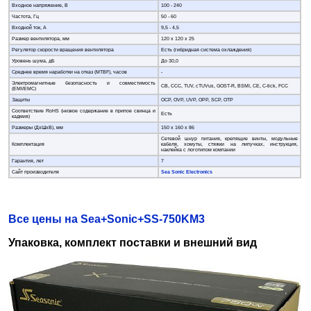
Входное напряжение, В
100 - 240
Частота, Гц
50 - 60
Входной ток, А
9,5 - 4,5
Размер вентилятора, мм
120 х 120 х 25
Регулятор скорости вращения вентилятора
Есть (гибридная система охлаждения)
Уровень шума, дБ
До 30,0
Среднее время наработки на отказ (MTBF), часов
-
Электромагнитные безопасность и совместимость
CB, CCC, TUV, cTUVus, GOST-R, BSMI, CE, C-tick, FCC
(EMI/EMC)
Защиты
OCP, OVP, UVP, OPP, SCP, OTP
Соответствие RoHS (низкое содержание в припое свинца и
Есть
кадмия)
Размеры (ДхШхВ), мм
150 х 160 х 86
Сетевой шнур питания, крепящие винты, модульные
Комплектация
кабеля, хомуты, стяжки на липучках, инструкция,
наклейка с логотипом компании
Гарантия, лет
7
Сайт производителя
Sea Sonic Electronics
Все цены на Sea+Sonic+SS-750KM3
Упаковка, комплект поставки и внешний вид