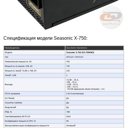
Спецификация модели Seasonic X-750:
Производитель
Sea Sonic Electronics
Модель
Seasonic X-
7
50 (SS-
7
50KM3)
Тип
ATX12V / EPS12V
Номинальная мощность, Вт
750
Мощность по каналу 12В, Вт
744
Мощность линий +3,3В и +5В, Вт
125
Линий +12В
1
+3,3В – 25 A,
+5В – 25 A,
Выходы
+12В – 62 A,
-12В – 0,5 A,
+5VSB (дежурная линия питания) – 3 A
PCI-E разъемов
4 (6+2-контактные)
SLI Ready
Да
CrossFire Certified
Да
Модульный
Да
КПД, %
>88
Сертифицирован 80 PLUS
Gold
Коэффициент мощности (PF), %
99
Метод компенсации коэффициента мощности
Активный