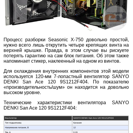
Процесс разборки Seasonic X-750 довольно простой,
нужно всего лишь открутить четыре крепящих винта на
верхней крышке. Правда, в этом случае вы рискуете
потерять гарантию на сам блок питания. Об этом также
напоминает стикер, наклеенный на одном из винтов.
Для охлаждения внутренних компонентов этой модели
используется 120-мм 7-лопастный вентилятор SANYO
DENKI San Ace 120 9S1212F404. По показателю
«производительность/шум» он находится на довольно
высоком уровне.
Технические характеристики вентилятора SANYO
DENKI San Ace 120 9S1212F404:
Вентилятор
SANYO DENKI San Ace 120 9S1212F404
Тип подшипника
Качения
Напряжение питания, В
12
Ток, А
0,19