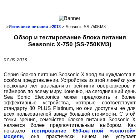
Ноутбуки и Планшеты
Смартфоны
Коммуникации
::>
Источники питания
>
2013
> Seasonic SS-750KM3
Периферия
Обзор и тестирование блока питания
Автоэлектроника
Seasonic X-750 (SS-750KM3)
Программное обеспечение
Игры
07-09-2013
Серия блоков питания Seasonic X вряд ли нуждаются в
особом представлении. Устройства из этой линейки уже
несколько лет возглавляют рейтинги оверкоркеров и
геймеров по всему миру. Конечно, на сегодняшний день
Sea Sonic Electronics может предложить и более
эффективные устройства, которые соответствуют
стандарту 80 PLUS Platinum, но они доступны не для
всех пользователей ввиду большой стоимости. С этой
точки зрения, семейство блоков питания Seasonic X
является более предпочтительным выбором. Как
показало
тестирование 650-ваттной «золотой»
модели
, она практически ничем не уступает