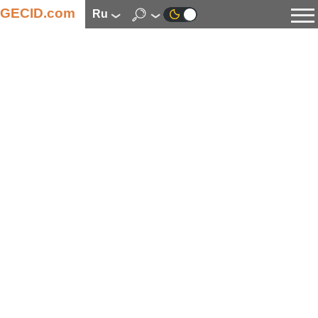
GECID.com
ru
Новости
Видео
Обзоры
Цифровая индустрия
Процессоры
Оперативная память
Материнские платы
Видеокарты
Системы охлаждения
Накопители
Корпуса
Источники питания
Мультимедиа
Цифровое фото и видео
Мониторы