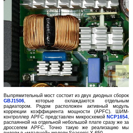
Выпрямительный мост состоит из двух диодных сборок
GBJ1506
, которые охлаждаются отдельным
радиатором. Рядом расположен активный модуль
коррекции коэффициента мощности (APFC). ШИМ-
контроллер APFC представлен микросхемой
NCP1654
,
распаянной на отдельной небольшой плате сразу же за
дросселем APFC. Точно такую же реализацию мы
видели в «младшей» модели Seasonic X-650.