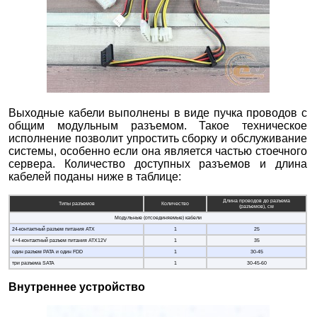
Выходные кабели выполнены в виде пучка проводов с
общим модульным разъемом. Такое техническое
исполнение позволит упростить сборку и обслуживание
системы, особенно если она является частью стоечного
сервера. Количество доступных разъемов и длина
кабелей поданы ниже в таблице:
Длина проводов до разъема
Типы разъемов
Количество
(разъемов), см
Модульные (отсоединяемые) кабели
24-контактный разъем питания ATX
1
25
4+4-контактный разъем питания ATX12V
1
35
один разъем PATA и один FDD
1
30-45
три разъема SATA
1
30-45-60
Внутреннее устройство