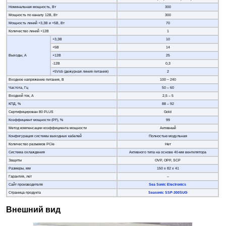
Номинальная мощность, Вт
300
Мощность по каналу 12В, Вт
300
Мощность линий +3,3В и +5В, Вт
70
Количество линий +12В
1
+3,3В
10
+5В
14
Выходы, А
+12В
25
-12В
0,3
+5Vsb (дежурная линия питания)
2
Входное напряжение питания, В
100 − 240
Частота, Гц
50 – 60
Входной ток, А
2,5 – 5
КПД, %
88 – 92
Сертифицирован 80 PLUS
Gold
Коэффициент мощности (PF), %
99
Метод компенсации коэффициента мощности
Активный
Конфигурация системы выходных кабелей
Полностью модульная
Количество разъемов PCIe
Нет
Система охлаждения
Активного типа на основе 40-мм вентилятора
Защиты
OVP, OPP, SCP
Размеры, мм
150 х 82 х 41
Гарантия, лет
–
Сайт производителя
Sea Sonic Electronics
Страница продукта
Seasonic
SSP-300
SUG
Внешний вид