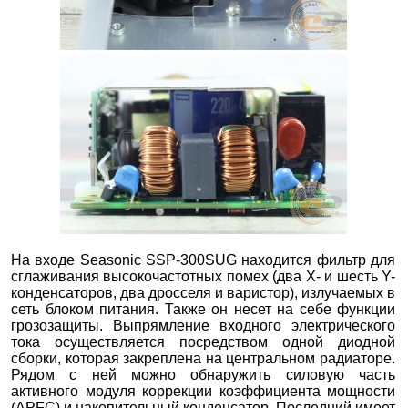
На входе Seasonic SSP-300SUG находится фильтр для
сглаживания высокочастотных помех (два X- и шесть Y-
конденсаторов, два дросселя и варистор), излучаемых в
сеть блоком питания. Также он несет на себе функции
грозозащиты. Выпрямление входного электрического
тока осуществляется посредством одной диодной
сборки, которая закреплена на центральном радиаторе.
Рядом с ней можно обнаружить силовую часть
активного модуля коррекции коэффициента мощности
(APFC) и накопительный конденсатор. Последний имеет