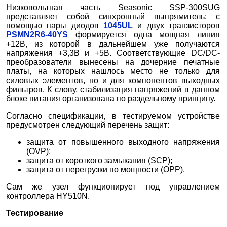
Низковольтная часть Seasonic SSP-300SUG
представляет собой синхронный выпрямитель: с
помощью пары диодов
1045UL
и двух транзисторов
PSMN2R6-40YS
формируется одна мощная линия
+12В, из которой в дальнейшем уже получаются
напряжения +3,3В и +5В. Соответствующие DC/DC-
преобразователи вынесены на дочерние печатные
платы, на которых нашлось место не только для
силовых элементов, но и для компонентов выходных
фильтров. К слову, стабилизация напряжений в данном
блоке питания организована по раздельному принципу.
Согласно спецификации, в тестируемом устройстве
предусмотрен следующий перечень защит:
защита от повышенного выходного напряжения
(OVP);
защита от короткого замыкания (SCP);
защита от перегрузки по мощности (OPP).
Сам же узел функционирует под управлением
контроллера HY510N.
Тестирование