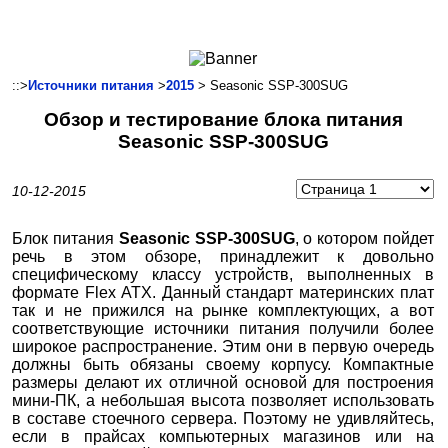
Ноутбуки и Планшеты
Смартфоны
Коммуникации
::>
Источники питания
>
2015
> Seasonic SSP-300SUG
Периферия
Обзор и тестирование блока питания
Автоэлектроника
Seasonic SSP-300SUG
Программное обеспечение
Игры
10-12-2015
Блок питания
Seasonic
SSP-300
SUG
, о котором пойдет
речь в этом обзоре, принадлежит к довольно
специфическому классу устройств, выполненных в
формате Flex ATX. Данный стандарт материнских плат
так и не прижился на рынке комплектующих, а вот
соответствующие источники питания получили более
широкое распространение. Этим они в первую очередь
должны быть обязаны своему корпусу. Компактные
размеры делают их отличной основой для построения
мини-ПК, а небольшая высота позволяет использовать
в составе стоечного сервера. Поэтому не удивляйтесь,
если в прайсах компьютерных магазинов или на