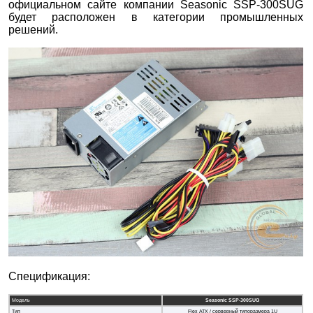
официальном сайте компании Seasonic SSP-300SUG
будет расположен в категории промышленных
решений.
Спецификация:
Модель
Seasonic
SSP-300
SUG
Тип
Flex ATX / серверный типоразмера 1U