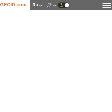
GECID.com
ru
Новости
Видео
Обзоры
Цифровая индустрия
Процессоры
Оперативная память
Материнские платы
Видеокарты
Системы охлаждения
Накопители
Корпуса
Источники питания
Мультимедиа
Цифровое фото и видео
Мониторы