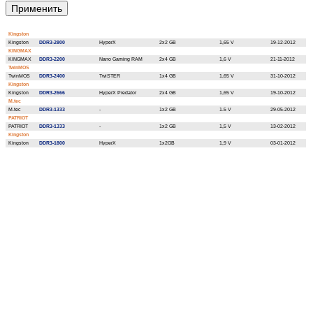
Kingston
Kingston
DDR3-2800
HyperX
2x2 GB
1,65 V
19-12-2012
KINGMAX
KINGMAX
DDR3-2200
Nano Gaming RAM
2x4 GB
1,6 V
21-11-2012
TwinMOS
TwinMOS
DDR3-2400
TwiSTER
1x4 GB
1,65 V
31-10-2012
Kingston
Kingston
DDR3-2666
HyperX Predator
2x4 GB
1,65 V
19-10-2012
M.tec
M.tec
DDR3-1333
-
1x2 GB
1.5 V
29-05-2012
PATRIOT
PATRIOT
DDR3-1333
-
1x2 GB
1,5 V
13-02-2012
Kingston
Kingston
DDR3-1800
HyperX
1x2GB
1,9 V
03-01-2012