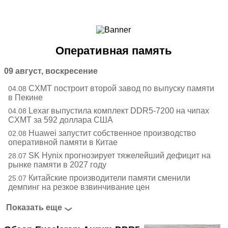
Ноутбуки и Планшеты
Смартфоны
Коммуникации
Оперативная память
Периферия
Автоэлектроника
09 август, воскресение
Программное обеспечение
CXMT построит второй завод по выпуску памяти
04.08
Игры
в Пекине
Lexar выпустила комплект DDR5-7200 на чипах
04.08
CXMT за 592 доллара США
Huawei запустит собственное производство
02.08
оперативной памяти в Китае
SK Hynix прогнозирует тяжелейший дефицит на
28.07
рынке памяти в 2027 году
Китайские производители памяти сменили
25.07
демпинг на резкое взвинчивание цен
Показать еще