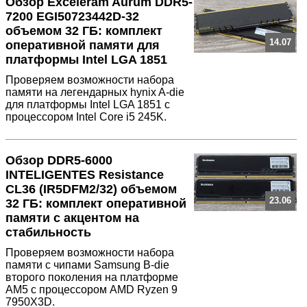
Обзор Exceleram Aurum DDR5-
7200 EGI50723442D-32
объемом 32 ГБ: комплект
14.07
оперативной памяти для
платформы Intel LGA 1851
Проверяем возможности набора
памяти на легендарных hynix A-die
для платформы Intel LGA 1851 с
процессором Intel Core i5 245K.
Обзор DDR5-6000
INTELIGENTES Resistance
CL36 (IR5DFM2/32) объемом
23.06
32 ГБ: комплект оперативной
памяти с акцентом на
стабильность
Проверяем возможности набора
памяти с чипами Samsung B-die
второго поколения на платформе
AM5 с процессором AMD Ryzen 9
7950X3D.