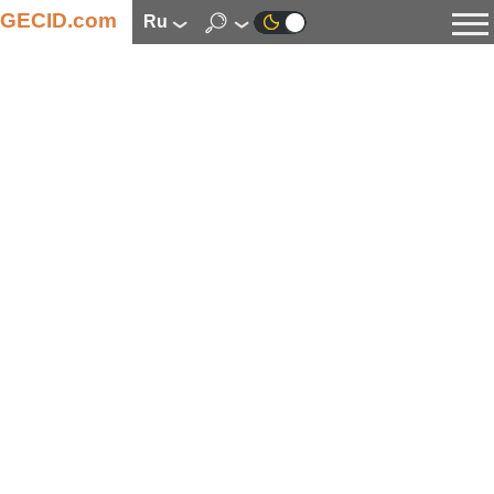
GECID.com
ru
Новости
Видео
Обзоры
Цифровая индустрия
Процессоры
Оперативная память
Материнские платы
Видеокарты
Системы охлаждения
Накопители
Корпуса
Источники питания
Мультимедиа
Цифровое фото и видео
Мониторы