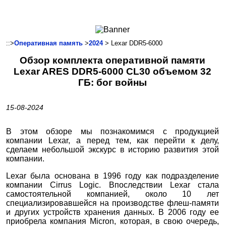
Ноутбуки и Планшеты
Смартфоны
Коммуникации
::>
Оперативная память
>
2024
> Lexar DDR5-6000
Периферия
Обзор комплекта оперативной памяти
Автоэлектроника
Lexar ARES DDR5-6000 CL30 объемом 32
Программное обеспечение
ГБ: бог войны
Игры
15-08-2024
В этом обзоре мы познакомимся с продукцией
компании Lexar, а перед тем, как перейти к делу,
сделаем небольшой экскурс в историю развития этой
компании.
Lexar была основана в 1996 году как подразделение
компании Cirrus Logic. Впоследствии Lexar стала
самостоятельной компанией, около 10 лет
специализировавшейся на производстве флеш-памяти
и других устройств хранения данных. В 2006 году ее
приобрела компания Micron, которая, в свою очередь,