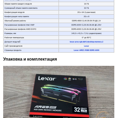
Объем памяти каждого модуля
16 ГБ
Суммарный объем памяти комплекта
32 ГБ
Конфигурация модуля
2G x 64 (1-ранговая)
Конфигурация чипа памяти
2G x 8
Обычный режим работы
DDR5-4800 CL40-39-39-78 @1.1V
Расширенные профили Intel XMP
DDR5-6000 CL30-36-36-68 @1.35V
Расширенные профили AMD EXPO
DDR5-6000 CL30-36-36-68 @1.35V
Размеры, мм
140,0 х 43,3 х 7,9 (с радиаторами)
Рабочая температура
0° до 85°C
Даташит модулей
lexar-ares-rgb-ddr5-desktop-memory-2
Сайт производителя
Lexar
Страница продукта
Lexar ARES RGB DDR5 6000
Упаковка и комплектация