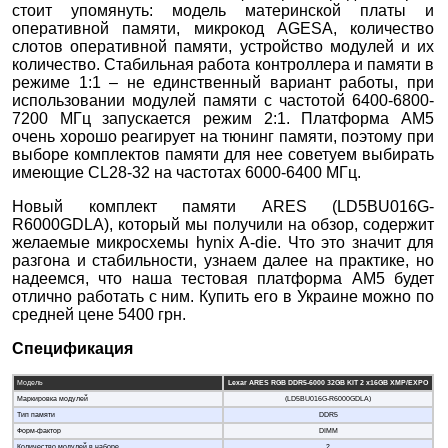
стоит упомянуть: модель материнской платы и
оперативной памяти, микрокод AGESA, количество
слотов оперативной памяти, устройство модулей и их
количество. Стабильная работа контроллера и памяти в
режиме 1:1 – не единственный вариант работы, при
использовании модулей памяти с частотой 6400-6800-
7200 МГц запускается режим 2:1. Платформа AM5
очень хорошо реагирует на тюнинг памяти, поэтому при
выборе комплектов памяти для нее советуем выбирать
имеющие CL28-32 на частотах 6000-6400 МГц.
Новый комплект памяти ARES (LD5BU016G-
R6000GDLA), который мы получили на обзор, содержит
желаемые микросхемы hynix A-die. Что это значит для
разгона и стабильности, узнаем далее на практике, но
надеемся, что наша тестовая платформа AM5 будет
отлично работать с ним. Купить его в Украине можно по
средней цене 5400 грн.
Спецификация
Модель
Lexar ARES RGB DDR5-6000 32GB KIT 2
х16GB XMP/EXPO
Маркировка модулей
(LD5BU016G-R6000GDLA)
Тип памяти
DDR5
Форм-фактор
DIMM
Количество модулей в наборе
2