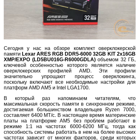
Сегодня у нас на обзоре комплект оверклокерской
памяти
Lexar ARES RGB DDR5-6000 32GB KIT 2х16GB
XMP/EXPO (LD5BU016G-R6000GDLA)
объемом 32 ГБ,
ключевой особенностью которого является наличие
оверклокерских профилей AMD. Эти профили
значительно упрощают процесс оверклокинга,
поскольку включают все необходимые настройки для
платформ AMD AM5 и Intel LGA1700.
В который раз напоминаем читателям, что
максимальная скорость памяти в синхронном режиме,
достигаемая большинством владельцев Ryzen 7000,
составляет 6400 MT/c. В настоящее время материнские
платы на платформе AM5 без проблем работают в
режиме 1:1 на частотах 6000-6200 МГц, тогда как
способность системы работать в нем на более высоких
частотах зависит от многих факторов, среди которых