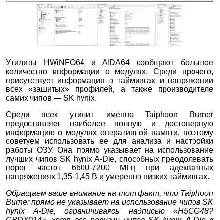
Утилиты HWiNFO64 и AIDA64 сообщают большое
количество информации о модулях. Среди прочего,
присутствует информация о таймингах и напряжении
всех «зашитых» профилей, а также производителе
самих чипов — SK hynix.
Среди всех утилит именно Taiphoon Burner
предоставляет наиболее полную и достоверную
информацию о модулях оперативной памяти, поэтому
советуем использовать ее для анализа и настройки
работы ОЗУ. Она прямо указывает на использование
лучших чипов SK hynix A-Die, способных преодолевать
порог частот 6600-7200 МГц при адекватных
напряжениях 1,35-1,45 В и умеренно низких таймингах.
Обращаем ваше внимание на тот факт, что Taiphoon
Burner прямо не указывает на использование чипов SK
hynix A-Die, ограничиваясь надписью «H5CG48?
GBDX014», хотя все ревизии чипов SK hynix
A
-Die в