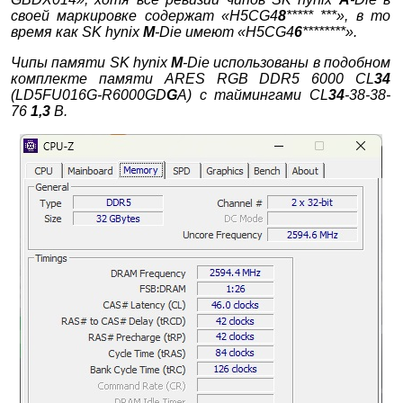
своей маркировке содержат «H5CG4
8
***** ***», в то
время как SK hynix
M
-Die имеют «H5CG4
6
********».
Чипы памяти SK hynix
M
-Die использованы в
подобном
комплекте памяти ARES RGB DDR5 6000 CL
34
(LD5FU016G-R6000GD
G
A) с таймингами CL
34
-38-38-
76
1,3
В.