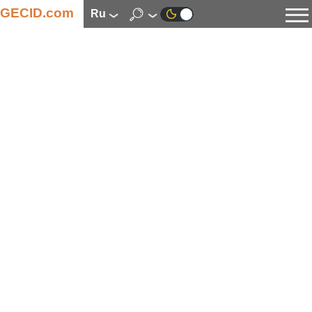
GECID.com
ru
Новости
Видео
Обзоры
Цифровая индустрия
Процессоры
Оперативная память
Материнские платы
Видеокарты
Системы охлаждения
Накопители
Корпуса
Источники питания
Мультимедиа
Цифровое фото и видео
Мониторы