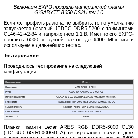
Включаем EXPO профиль материнской платы
GIGABYTE B650 DS3H rev.1.0
Если же профиль разгона не выбрать, то по умолчанию
запускается базовый JEDEC DDR5-5200 с таймингами
CL46-42-42-84 и напряжением 1,1 В. Именно его EXPO-
профиль 6000 и ручной разгон до 6400 МГц мы и
используем в дальнейших тестах.
Тестирование
Проводилось тестирование на следующей
конфигурации:
Наименование
Модель
Процессор
AMD RYZEN 9 7900X
Кулер
ASUS TUF GAMING LC 240 ARGB
Материнская плата
GIGABYTE B650 DS3H rev.1.0 (AMD AM5, B650, microATX)
Видеокарта
Palit GeForce RTX 3090 24GB GDDR6x GAMINGPRO OC
SSD-накопитель
Kingston HyperX FURY SSD (SHFS37A/240G)
Блок питания
VINGA VPS-750GV2, 750 Вт
Термопаста
GD 900
Планки памяти Lexar ARES RGB DDR5-6000 CL30
(LD5BU016G-R6000GDLA) тестировались нами в двух