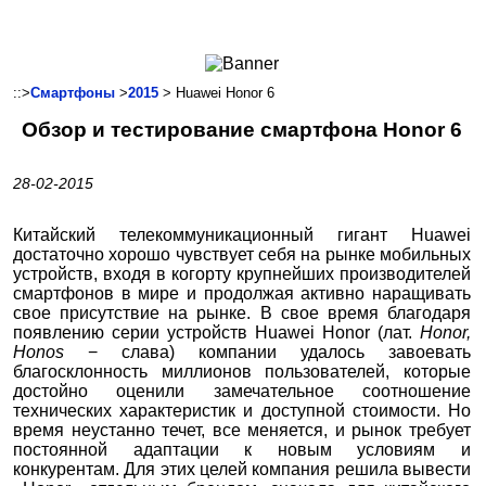
Ноутбуки и Планшеты
Смартфоны
Коммуникации
::>
Смартфоны
>
2015
> Huawei Honor 6
Периферия
Обзор и тестирование смартфона Honor 6
Автоэлектроника
Программное обеспечение
28-02-2015
Игры
Китайский телекоммуникационный гигант Huawei
достаточно хорошо чувствует себя на рынке мобильных
устройств, входя в когорту крупнейших производителей
смартфонов в мире и продолжая активно наращивать
свое присутствие на рынке. В свое время благодаря
появлению серии устройств Huawei Honor (лат.
Honor,
Honos
− слава) компании удалось завоевать
благосклонность миллионов пользователей, которые
достойно оценили замечательное соотношение
технических характеристик и доступной стоимости. Но
время неустанно течет, все меняется, и рынок требует
постоянной адаптации к новым условиям и
конкурентам. Для этих целей компания решила вывести