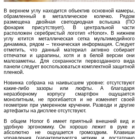
В верхнем углу находится объектив основной камеры,
обрамленный в металлическое колечко. Рядом
размещена двойная светодиодная вспышка (ПО
фонарик присутствует). В центральной части
расположен серебристый логотип «Honor». В нижнем
углу ютится металлическая сетка мультимедийного
динамика, рядом – техническая информация. Следует
отметить, что данный материал активно собирает
отпечатки и царапины, хотя и в белой версии они
малозаметны. Для сохранности первозданного вида
панели следует воспользоваться комплектной защитной
пленкой.
Новинка собрана на наивысшем уровне: отсутствуют
какие-либо зазоры или люфты. А благодаря
неразборному корпусу смартфон ощущается
монолитным, не прогибается и не изменяет своей
геометрии при умеренном кручении. Разводи и другие
артефакты на дисплее отсутствуют.
В общем Honor 6 имеет приятный внешний вид и
удобную эргономику. Он хорошо лежит в руке и
абсолютно не ощущается громоздким. Клавиши
управления (характеризуются четким и достаточно