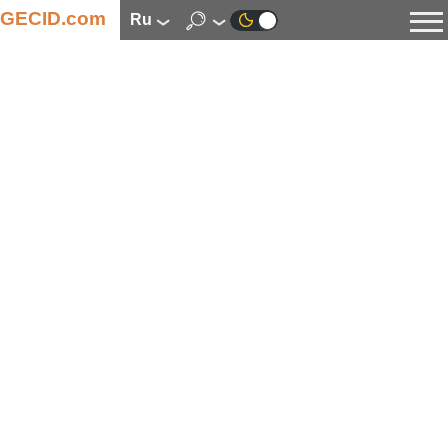
GECID.com
ru
Новости
Видео
Обзоры
Цифровая индустрия
Процессоры
Оперативная память
Материнские платы
Видеокарты
Системы охлаждения
Накопители
Корпуса
Источники питания
Мультимедиа
Цифровое фото и видео
Мониторы