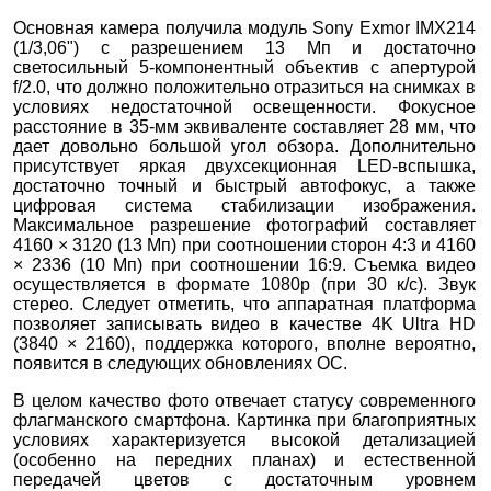
Основная камера получила модуль Sony Exmor IMX214
(1/3,06") с разрешением 13 Мп и достаточно
светосильный 5-компонентный объектив с апертурой
f/2.0, что должно положительно отразиться на снимках в
условиях недостаточной освещенности. Фокусное
расстояние в 35-мм эквиваленте составляет 28 мм, что
дает довольно большой угол обзора. Дополнительно
присутствует яркая двухсекционная LED-вспышка,
достаточно точный и быстрый автофокус, а также
цифровая система стабилизации изображения.
Максимальное разрешение фотографий составляет
4160 × 3120 (13 Мп) при соотношении сторон 4:3 и 4160
× 2336 (10 Мп) при соотношении 16:9. Съемка видео
осуществляется в формате 1080p (при 30 к/с). Звук
стерео. Следует отметить, что аппаратная платформа
позволяет записывать видео в качестве 4K Ultra HD
(3840 × 2160), поддержка которого, вполне вероятно,
появится в следующих обновлениях ОС.
В целом качество фото отвечает статусу современного
флагманского смартфона. Картинка при благоприятных
условиях характеризуется высокой детализацией
(особенно на передних планах) и естественной
передачей цветов с достаточным уровнем