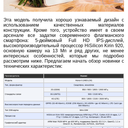
Эта модель получила хорошо узнаваемый дизайн с
использованием качественных материалов
конструкции. Кроме того, устройство имеет в своем
арсенале все задатки современного флагманского
смартфона: 5-дюймовый Full HD IPS-дисплей,
высокопроизводительный процессор HiSilicon Kirin 920,
основную камеру на 13 Мп и ряд других, не менее
интересных особенностей, которые мы подробно
рассмотрим ниже. Предлагаем начать обзор новинки с
технических характеристик:
Производитель
Huawei
Модель
Honor 6 (H60-L04)
Тип, форм-фактор
Смартфон, моноблок
2G (GSM)
850 / 900 / 1800 / 1900 МГц
Стандарты связи
3G (UMTS)
900 / 2100 МГц
4G (LTE)
800 / 1800 / 2100 / 2600 МГц
GPRS (32-48 Кбит/с), EDGE (236 Кбит/с), DC-HSPA+ (до 42 Мбит/с), LTE Cat.6 (до
Высокоскоростная передача данных
300 Мбит/с)
Тип SIM-карты
Mini-SIM
HiSilicon Kirin 920: микроархитектура ARM big.LITTLE, Cortex-A15 (4 ядра, 1,7
Процессор
ГГц) + Cortex-A7 (4 ядра, 1,3 ГГц), техпроцесс 28-нм HPm
ARM Mali-T628 MP4: до 600 МГц, поддержка OpenGL ES 3.1+, OpenCL 1.1 и
Графический адаптер
DirectX 11, Renderscript, 4xFSAA, 16xFSAA