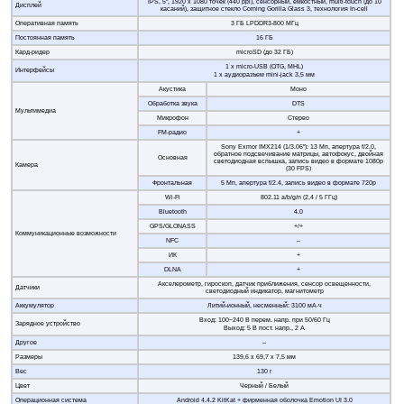
IPS, 5", 1920 x 1080 точек (440 ppi), сенсорный, емкостный, multi-touch (до 10
Дисплей
касаний), защитное стекло Corning Gorilla Glass 3, технология In-cell
Оперативная память
3 ГБ LPDDR3-800 МГц
Постоянная память
16 ГБ
Кард-ридер
microSD (до 32 ГБ)
1 x micro-USB (OTG, MHL)
Интерфейсы
1 x аудиоразъем mini-jack 3,5 мм
Акустика
Моно
Обработка звука
DTS
Мультимедиа
Микрофон
Стерео
FM-радио
+
Sony Exmor IMX214 (1/3.06"): 13 Мп, апертура f/2.0,
обратное подсвечивание матрицы, автофокус, двойная
Основная
светодиодная вспышка, запись видео в формате 1080p
Камера
(30 FPS)
Фронтальная
5 Мп, апертура f/2.4, запись видео в формате 720p
Wi-Fi
802.11 a/b/g/n (2,4 / 5 ГГц)
Bluetooth
4.0
GPS/GLONASS
+/+
Коммуникационные возможности
NFC
–
ИК
+
DLNA
+
Акселерометр, гироскоп, датчик приближения, сенсор освещенности,
Датчики
светодиодный индикатор, магнитометр
Аккумулятор
Литий-ионный, несменный: 3100 мА∙ч
Вход: 100~240 В перем. напр. при 50/60 Гц
Зарядное устройство
Выход: 5 В пост. напр., 2 А
Другое
–
Размеры
139,6 х 69,7 х 7,5 мм
Вес
130 г
Цвет
Черный / Белый
Операционная система
Android 4.4.2 KitKat + фирменная оболочка Emotion UI 3.0