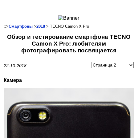
Ноутбуки и Планшеты
Смартфоны
Коммуникации
::>
Смартфоны
>
2018
> TECNO Camon X Pro
Периферия
Обзор и тестирование смартфона TECNO
Автоэлектроника
Camon X Pro: любителям
Программное обеспечение
фотографировать посвящается
Игры
22-10-2018
Камера