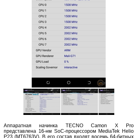
Аппаратная начинка TECNO Camon X Pro
представлена 16-нм SoC-процессором MediaTek Helio
P23 (MT6763V). В его состав входят восемь 64-битных