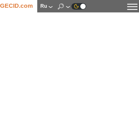
GECID.com
ru
Новости
Видео
Обзоры
Цифровая индустрия
Процессоры
Оперативная память
Материнские платы
Видеокарты
Системы охлаждения
Накопители
Корпуса
Источники питания
Мультимедиа
Цифровое фото и видео
Мониторы