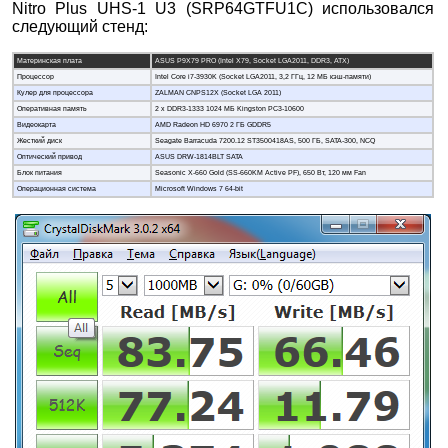
Nitro Plus UHS-1 U3 (SRP64GTFU1C) использовался
следующий стенд:
Материнская плата
ASUS P9X79 PRO (Intel X79, Socket LGA2011, DDR3, ATX)
Процессор
Intel Core i7-3930K (Socket LGA2011, 3,2 ГГц, 12 МБ кэш-памяти)
Кулер для процессора
ZALMAN CNPS12X (Socket LGA 2011)
Оперативная память
2 x DDR3-1333 1024 MБ Kingston PC3-10600
Видеокарта
AMD Radeon HD 6970 2 ГБ GDDR5
Жесткий диск
Seagate Barracuda 7200.12 ST3500418AS, 500 ГБ, SATA-300, NCQ
Оптический привод
ASUS DRW-1814BLT SATA
Блок питания
Seasonic X-660 Gold (SS-660KM Active PF), 650 Вт, 120 мм Fan
Операционная система
Microsoft Windows 7 64-bit