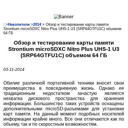
Ноутбуки и Планшеты
Смартфоны
Коммуникации
::>
Накопители
>
2014
> Обзор и тестирование карты памяти
Strontium microSDXC Nitro Plus UHS-1 U3 (SRP64GTFU1C) объемом
Периферия
64 ГБ
Автоэлектроника
Обзор и тестирование карты памяти
Программное обеспечение
Strontium microSDXC Nitro Plus UHS-1 U3
Игры
(SRP64GTFU1C) объемом 64 ГБ
03-11-2014
Обилие различной портативной техники вносит свои
преимущества в повседневную жизнь. Однако ее
традиционным недостатком зачастую является
нехватка дискового пространства для хранения
информации. Большинство таких устройств оснащены
дополнительными microSD-разъемами для установки
карт памяти. На данный момент подобных носителей
информации крайне много. Все они отличаются как по
объему, так и по скоростным возможностям.