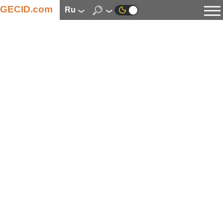
GECID.com
ru
Новости
Видео
Обзоры
Цифровая индустрия
Процессоры
Оперативная память
Материнские платы
Видеокарты
Системы охлаждения
Накопители
Корпуса
Источники питания
Мультимедиа
Цифровое фото и видео
Мониторы