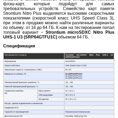
флэш-карт, которые подойдут для самых
требовательных устройств. Семейство карт памяти
Strontium Nitro Plus выделяется высокими скоростными
показателями (скоростной класс UHS Speed Class 3),
при этом в продаже можно найти различные варианты
по объему: от 16 до 64 ГБ. К нам на тестирование попал
топовый вариант −
Strontium
microSDXC
Nitro
Plus
UHS-1
U3
(
SRP64
GTFU1
C)
объемом 64 ГБ.
Спецификация
Производитель и модель
Strontium microSDXC Nitro Plus UHS-1 U3
(SRP64GTFU1C)
Форм-фактор
microSDXC
Скоростной класс
UHS Speed Class 3 (U3)
Заявленная скорость чтения/записи, МБ/с
80 / 60
Варианты по объему, ГБ
64 (
SRP64GTFU1C)
32 (SRP32GTFU1C)
16 (SRP16GTFU1C)
Температурный диапазон хранения, °C
-40…+85
Рабочий температурный диапазон, °C
-25…+85
Габаритные размеры,
Карта памяти
11 x 15 x 1
мм
USB-кард-ридер
28 x 15 x 4
SD-адаптер
24 x 32 x 2,1
Ресурс, циклов подключения и отключения
-
Поддержка ECC
-
Гарантия от производителя
Ограниченная пожизненная
Дополнительное ПО
Formatter, MyBackup Pro