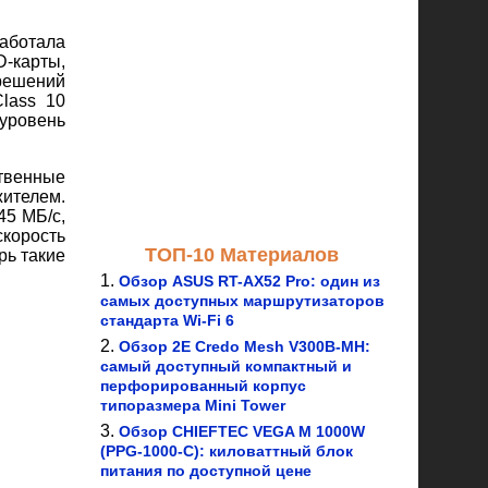
аботала
D-карты,
 решений
lass 10
 уровень
твенные
жителем.
45 МБ/с,
скорость
ТОП-10 Материалов
рь такие
Обзор ASUS RT-AX52 Pro: один из
самых доступных маршрутизаторов
стандарта Wi-Fi 6
Обзор 2E Credo Mesh V300B-MH:
самый доступный компактный и
перфорированный корпус
типоразмера Mini Tower
Обзор CHIEFTEC VEGA M 1000W
(PPG-1000-C): киловаттный блок
питания по доступной цене