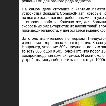
решениями для разного рода гаджетов.
На самом деле ситуация с картами памяти 
устройства формата CompactFlash, которые, х
но все же остаются востребованными вот уже с
– скорость работы. Конечно же, для больш
скоростных характеристик их накопителей впол
производительности, у дел остается именно ф
За столь значительное по меркам IT-индуст
изменения скоростных характеристик. К слову
Например, указание 300х предполагает, что за
то есть 300 х 150 КБ/с. Точкой отсчета порог 
воспроизведения компакт-диска. И если около 2
устройства могут обеспечить скорость до 1000х 