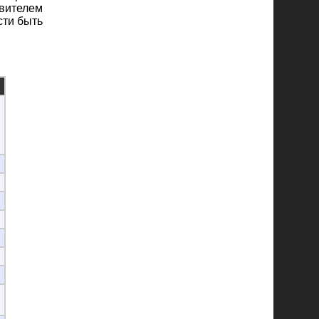
вителем
сти быть