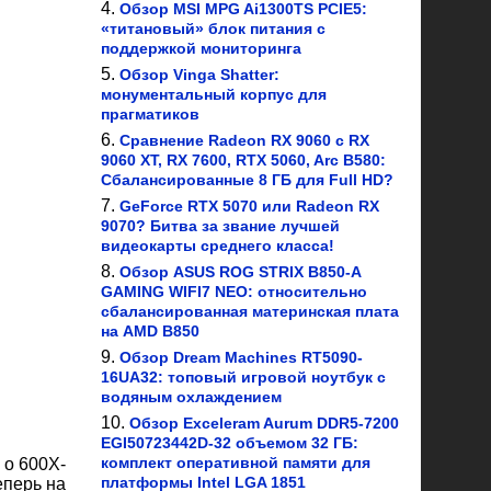
Обзор MSI MPG Ai1300TS PCIE5:
«титановый» блок питания с
поддержкой мониторинга
Обзор Vinga Shatter:
монументальный корпус для
прагматиков
Сравнение Radeon RX 9060 с RX
9060 XT, RX 7600, RTX 5060, Arc B580:
Сбалансированные 8 ГБ для Full HD?
GeForce RTX 5070 или Radeon RX
9070? Битва за звание лучшей
видеокарты среднего класса!
Обзор ASUS ROG STRIX B850-A
GAMING WIFI7 NEO: относительно
сбалансированная материнская плата
на AMD B850
Обзор Dream Machines RT5090-
16UA32: топовый игровой ноутбук с
водяным охлаждением
Обзор Exceleram Aurum DDR5-7200
EGI50723442D-32 объемом 32 ГБ:
комплект оперативной памяти для
 о 600X-
платформы Intel LGA 1851
еперь на