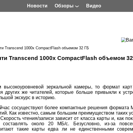
Новости
Обзоры
Видео
ти Transcend 1000x CompactFlash объемом 32 ГБ
яти Transcend 1000x CompactFlash объемом 32
м высокоуровневой зеркальной камеры, то формат карт
я других же читателей, которые больше привыкли к уст
ьшой экскурс в историю.
ейчас сосуществуют более компактные решения формата 
етий. Как известно, самым большим преимуществом таких у
корость чтения/записи зависит от класса карты и, как по
 составлять около 20 МБ/с. Безусловно, из-за повсе
считают такие карты едва ли не единственными совре