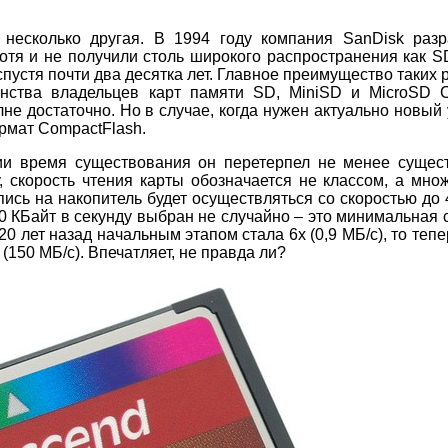
несколько другая. В 1994 году компания SanDisk разр
отя и не получили столь широкого распространения как S
пустя почти два десятка лет. Главное преимущество таких
инства владельцев карт памяти SD, MiniSD и MicroSD C
не достаточно. Но в случае, когда нужен актуально новый
ормат CompactFlash.
рии время существования он перетерпел не менее сущес
, скорость чтения карты обозначается не классом, а мно
пись на накопитель будет осуществляться со скоростью до 
150 КБайт в секунду выбран не случайно – это минимальная 
0 лет назад начальным этапом стала 6х (0,9 МБ/с), то тепе
(150 МБ/с). Впечатляет, не правда ли?