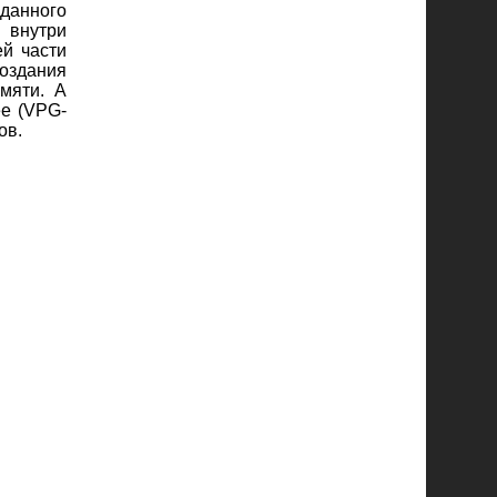
данного
 внутри
ей части
создания
мяти. А
ee (VPG-
ов.