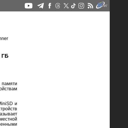
 ГБ
 памяти
ройствам
MiniSD и
стройств
казывает
местной
менными