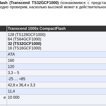
lash (Transcend TS32GCF1000)
познакомимся с предста
аодно проверим, насколько высокой может в действительно
Transcend 1000x CompactFlash
128 (TS128GCF1000)
64 (TS64GCF1000)
32 (TS32GCF1000)
16 (TS16GCF1000)
ATA
160
120
3,3 – 5
-25 … +85
42,8 x 36,4 x 3,3
11,4
я и
10 000