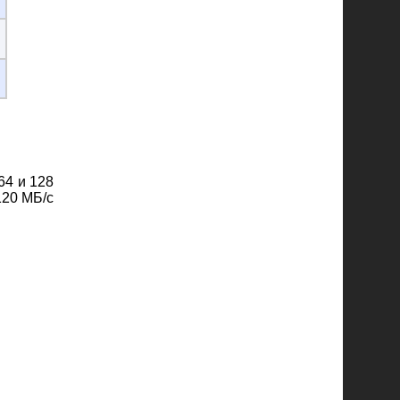
64 и 128
120 МБ/с