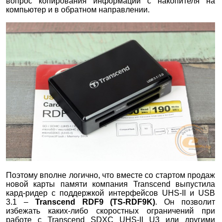
вопрос копирования информации с накопителя на
компьютер и в обратном направлении.
Поэтому вполне логично, что вместе со стартом продаж
новой карты памяти компания Transcend выпустила
кард-ридер с поддержкой интерфейсов UHS-II и USB
3.1 –
Transcend RDF9 (
TS-RDF9K
)
. Он позволит
избежать каких-либо скоростных ограничений при
работе с Transcend SDXC UHS-II U3 или другими