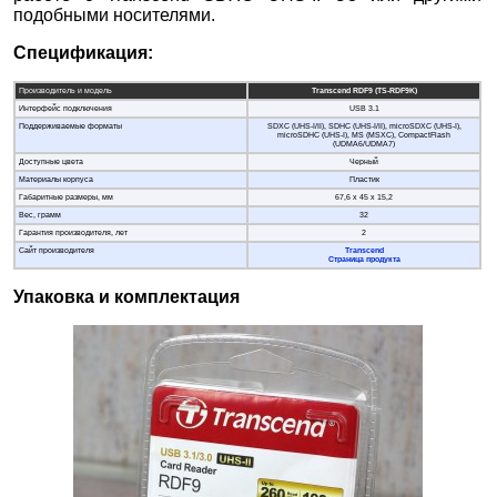
подобными носителями.
Спецификация:
Производитель и модель
Transcend RDF9 (
TS-RDF9K
)
Интерфейс подключения
USB 3.1
Поддерживаемые форматы
SDXC (UHS-I/II), SDHC (UHS-I/II), microSDXC (UHS-I),
microSDHC (UHS-I), MS (MSXC), CompactFlash
(UDMA6/UDMA7)
Доступные цвета
Черный
Материалы корпуса
Пластик
Габаритные размеры, мм
67,6 x 45 x 15,2
Вес, грамм
32
Гарантия производителя, лет
2
Сайт производителя
Transcend
Страница продукта
Упаковка и комплектация