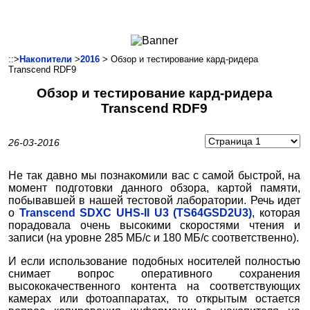
Ноутбуки и Планшеты
Смартфоны
Коммуникации
::>
Накопители
>
2016
> Обзор и тестирование кард-ридера
Transcend RDF9
Периферия
Обзор и тестирование кард-ридера
Автоэлектроника
Transcend RDF9
Программное обеспечение
Игры
26-03-2016
Не так давно мы познакомили вас с самой быстрой, на
момент подготовки данного обзора, картой памяти,
побывавшей в нашей тестовой лаборатории. Речь идет
о
Transcend SDXC UHS-II U3 (TS64GSD2U3)
, которая
порадовала очень высокими скоростями чтения и
записи (на уровне 285 МБ/с и 180 МБ/с соответственно).
И если использование подобных носителей полностью
снимает вопрос оперативного сохранения
высококачественного контента на соответствующих
камерах или фотоаппаратах, то открытым остается