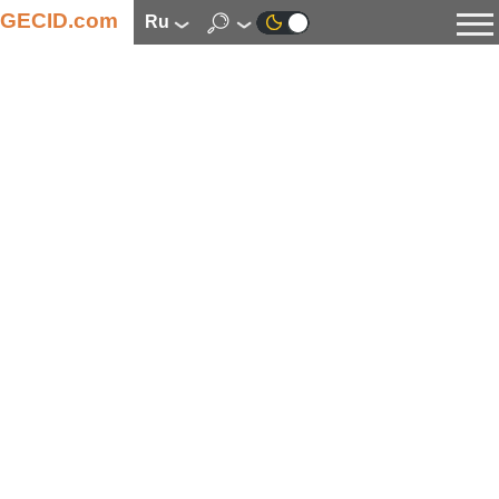
GECID.com
ru
Новости
Видео
Обзоры
Цифровая индустрия
Процессоры
Оперативная память
Материнские платы
Видеокарты
Системы охлаждения
Накопители
Корпуса
Источники питания
Мультимедиа
Цифровое фото и видео
Мониторы