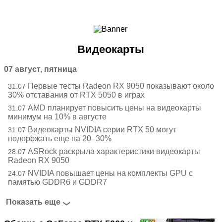
Ноутбуки и Планшеты
Смартфоны
Коммуникации
Видеокарты
Периферия
Автоэлектроника
07 август, пятница
Программное обеспечение
Первые тесты Radeon RX 9050 показывают около
31.07
Игры
30% отставания от RTX 5050 в играх
AMD планирует повысить цены на видеокарты
31.07
минимум на 10% в августе
Видеокарты NVIDIA серии RTX 50 могут
31.07
подорожать еще на 20–30%
ASRock раскрыла характеристики видеокарты
28.07
Radeon RX 9050
NVIDIA повышает цены на комплекты GPU с
24.07
памятью GDDR6 и GDDR7
Показать еще