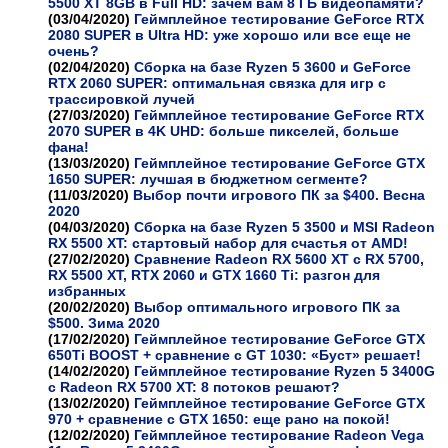
5500 XT 8GB в Full HD: зачем вам 8 ГБ видеопамяти?
(03/04/2020)
Геймплейное тестирование GeForce RTX
2080 SUPER в Ultra HD: уже хорошо или все еще не
очень?
(02/04/2020)
Сборка на базе Ryzen 5 3600 и GeForce
RTX 2060 SUPER: оптимальная связка для игр с
трассировкой лучей
(27/03/2020)
Геймплейное тестирование GeForce RTX
2070 SUPER в 4K UHD: больше пикселей, больше
фана!
(13/03/2020)
Геймплейное тестирование GeForce GTX
1650 SUPER: лучшая в бюджетном сегменте?
(11/03/2020)
Выбор почти игрового ПК за $400. Весна
2020
(04/03/2020)
Сборка на базе Ryzen 5 3500 и MSI Radeon
RX 5500 XT: cтартовый набор для счастья от AMD!
(27/02/2020)
Сравнение Radeon RX 5600 XT с RX 5700,
RX 5500 XT, RTX 2060 и GTX 1660 Ti: разгон для
избранных
(20/02/2020)
Выбор оптимального игрового ПК за
$500. Зима 2020
(17/02/2020)
Геймплейное тестирование GeForce GTX
650Ti BOOST + сравнение с GT 1030: «Буст» решает!
(14/02/2020)
Геймплейное тестирование Ryzen 5 3400G
с Radeon RX 5700 XT: 8 потоков решают?
(13/02/2020)
Геймплейное тестирование GeForce GTX
970 + сравнение с GTX 1650: еще рано на покой!
(12/02/2020)
Геймплейное тестирование Radeon Vega