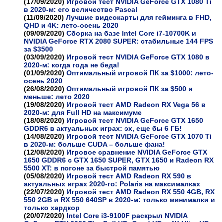
(17/09/2020)
Игровой тест NVIDIA GeForce GTX 1080 Ti
в 2020-м: его величество Pascal
(11/09/2020)
Лучшие видеокарты для гейминга в FHD,
QHD и 4K: лето-осень 2020
(09/09/2020)
Сборка на базе Intel Core i7-10700K и
NVIDIA GeForce RTX 2080 SUPER: стабильные 144 FPS
за $3500
(03/09/2020)
Игровой тест NVIDIA GeForce GTX 1080 в
2020-м: когда года не беда!
(01/09/2020)
Оптимальный игровой ПК за $1000: лето-
осень 2020
(26/08/2020)
Оптимальный игровой ПК за $500 и
меньше: лето 2020
(19/08/2020)
Игровой тест AMD Radeon RX Vega 56 в
2020-м: для Full HD на максимуме
(18/08/2020)
Игровой тест NVIDIA GeForce GTX 1650
GDDR6 в актуальных играх: эх, еще бы 6 ГБ!
(14/08/2020)
Игровой тест NVIDIA GeForce GTX 1070 Ti
в 2020-м: больше CUDA – больше фана!
(12/08/2020)
Игровое сравнение NVIDIA GeForce GTX
1650 GDDR6 с GTX 1650 SUPER, GTX 1650 и Radeon RX
5500 XT: в погоне за быстрой памятью
(05/08/2020)
Игровой тест AMD Radeon RX 590 в
актуальных играх 2020-го: Polaris на максималках
(22/07/2020)
Игровой тест AMD Radeon RX 550 4GB, RX
550 2GB и RX 550 640SP в 2020-м: только минималки и
только хардкор
(20/07/2020)
Intel Core i3-9100F раскрыл NVIDIA