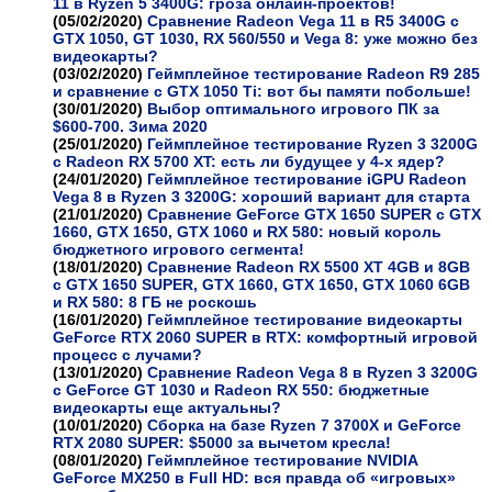
11 в Ryzen 5 3400G: гроза онлайн-проектов!
(05/02/2020)
Сравнение Radeon Vega 11 в R5 3400G с
GTX 1050, GT 1030, RX 560/550 и Vega 8: уже можно без
видеокарты?
(03/02/2020)
Геймплейное тестирование Radeon R9 285
и сравнение с GTX 1050 Ti: вот бы памяти побольше!
(30/01/2020)
Выбор оптимального игрового ПК за
$600-700. Зима 2020
(25/01/2020)
Геймплейное тестирование Ryzen 3 3200G
с Radeon RX 5700 XT: есть ли будущее у 4-х ядер?
(24/01/2020)
Геймплейное тестирование iGPU Radeon
Vega 8 в Ryzen 3 3200G: хороший вариант для старта
(21/01/2020)
Сравнение GeForce GTX 1650 SUPER с GTX
1660, GTX 1650, GTX 1060 и RX 580: новый король
бюджетного игрового сегмента!
(18/01/2020)
Сравнение Radeon RX 5500 XT 4GB и 8GB
с GTX 1650 SUPER, GTX 1660, GTX 1650, GTX 1060 6GB
и RX 580: 8 ГБ не роскошь
(16/01/2020)
Геймплейное тестирование видеокарты
GeForce RTX 2060 SUPER в RTX: комфортный игровой
процесс с лучами?
(13/01/2020)
Сравнение Radeon Vega 8 в Ryzen 3 3200G
с GeForce GT 1030 и Radeon RX 550: бюджетные
видеокарты еще актуальны?
(10/01/2020)
Сборка на базе Ryzen 7 3700X и GeForce
RTX 2080 SUPER: $5000 за вычетом кресла!
(08/01/2020)
Геймплейное тестирование NVIDIA
GeForce MX250 в Full HD: вся правда об «игровых»