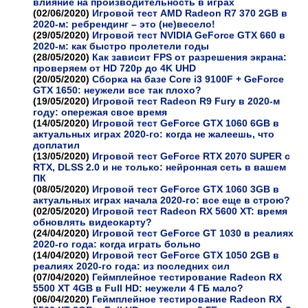
влияние на производительность в играх
(02/06/2020)
Игровой тест AMD Radeon R7 370 2GB в
2020-м: ребрендинг – это (не)весело!
(29/05/2020)
Игровой тест NVIDIA GeForce GTX 660 в
2020-м: как быстро пролетели годы
(28/05/2020)
Как зависит FPS от разрешения экрана:
проверяем от HD 720p до 4K UHD
(20/05/2020)
Сборка на базе Core i3 9100F + GeForce
GTX 1650: неужели все так плохо?
(19/05/2020)
Игровой тест Radeon R9 Fury в 2020-м
году: опережая свое время
(14/05/2020)
Игровой тест GeForce GTX 1060 6GB в
актуальных играх 2020-го: когда не жалеешь, что
доплатил
(13/05/2020)
Игровой тест GeForce RTX 2070 SUPER с
RTX, DLSS 2.0 и не только: нейронная сеть в вашем
ПК
(08/05/2020)
Игровой тест GeForce GTX 1060 3GB в
актуальных играх начала 2020-го: все еще в строю?
(02/05/2020)
Игровой тест Radeon RX 5600 XT: время
обновлять видеокарту?
(24/04/2020)
Игровой тест GeForce GT 1030 в реалиях
2020-го года: когда играть больно
(14/04/2020)
Игровой тест GeForce GTX 1050 2GB в
реалиях 2020-го года: из последних сил
(07/04/2020)
Геймплейное тестирование Radeon RX
5500 XT 4GB в Full HD: неужели 4 ГБ мало?
(06/04/2020)
Геймплейное тестирование Radeon RX