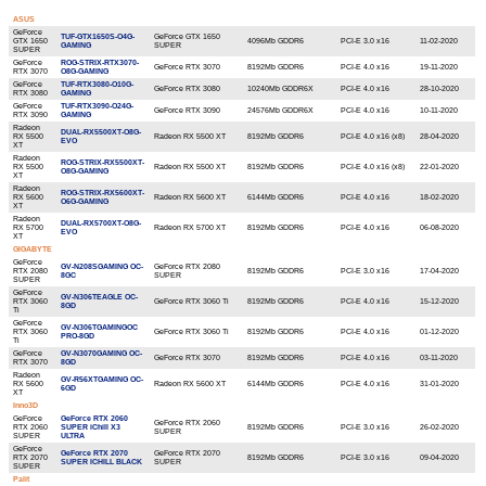
ASUS
GeForce
TUF-GTX1650S-O4G-
GeForce GTX 1650
GTX 1650
4096Mb GDDR6
PCI-E 3.0 x16
11-02-2020
GAMING
SUPER
SUPER
GeForce
ROG-STRIX-RTX3070-
GeForce RTX 3070
8192Mb GDDR6
PCI-E 4.0 x16
19-11-2020
RTX 3070
O8G-GAMING
GeForce
TUF-RTX3080-O10G-
GeForce RTX 3080
10240Mb GDDR6X
PCI-E 4.0 x16
28-10-2020
RTX 3080
GAMING
GeForce
TUF-RTX3090-O24G-
GeForce RTX 3090
24576Mb GDDR6X
PCI-E 4.0 x16
10-11-2020
RTX 3090
GAMING
Radeon
DUAL-RX5500XT-O8G-
RX 5500
Radeon RX 5500 XT
8192Mb GDDR6
PCI-E 4.0 x16 (х8)
28-04-2020
EVO
XT
Radeon
ROG-STRIX-RX5500XT-
RX 5500
Radeon RX 5500 XT
8192Mb GDDR6
PCI-E 4.0 x16 (х8)
22-01-2020
O8G-GAMING
XT
Radeon
ROG-STRIX-RX5600XT-
RX 5600
Radeon RX 5600 XT
6144Mb GDDR6
PCI-E 4.0 x16
18-02-2020
O6G-GAMING
XT
Radeon
DUAL-RX5700XT-O8G-
RX 5700
Radeon RX 5700 XT
8192Mb GDDR6
PCI-E 4.0 x16
06-08-2020
EVO
XT
GIGABYTE
GeForce
GV-N208SGAMING OC-
GeForce RTX 2080
RTX 2080
8192Mb GDDR6
PCI-E 3.0 x16
17-04-2020
8GC
SUPER
SUPER
GeForce
GV-N306TEAGLE OC-
RTX 3060
GeForce RTX 3060 Ti
8192Mb GDDR6
PCI-E 4.0 x16
15-12-2020
8GD
Ti
GeForce
GV-N306TGAMINGOC
RTX 3060
GeForce RTX 3060 Ti
8192Mb GDDR6
PCI-E 4.0 x16
01-12-2020
PRO-8GD
Ti
GeForce
GV-N3070GAMING OC-
GeForce RTX 3070
8192Mb GDDR6
PCI-E 4.0 x16
03-11-2020
RTX 3070
8GD
Radeon
GV-R56XTGAMING OC-
RX 5600
Radeon RX 5600 XT
6144Mb GDDR6
PCI-E 4.0 x16
31-01-2020
6GD
XT
Inno3D
GeForce
GeForce RTX 2060
GeForce RTX 2060
RTX 2060
SUPER iChill X3
8192Mb GDDR6
PCI-E 3.0 x16
26-02-2020
SUPER
SUPER
ULTRA
GeForce
GeForce RTX 2070
GeForce RTX 2070
RTX 2070
8192Mb GDDR6
PCI-E 3.0 x16
09-04-2020
SUPER ICHILL BLACK
SUPER
SUPER
Palit