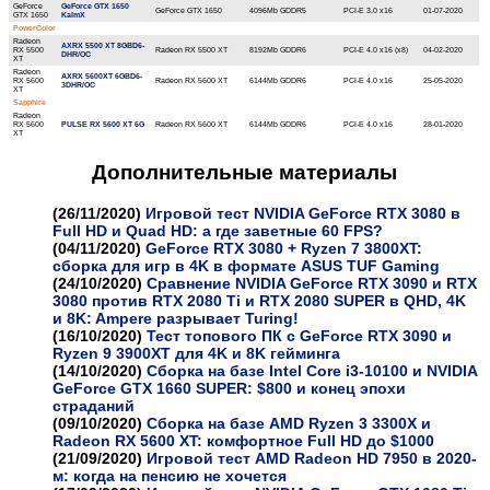
GeForce
GeForce GTX 1650
GeForce GTX 1650
4096Mb GDDR5
PCI-E 3.0 x16
01-07-2020
GTX 1650
KalmX
PowerColor
Radeon
AXRX 5500 XT 8GBD6-
RX 5500
Radeon RX 5500 XT
8192Mb GDDR6
PCI-E 4.0 x16 (х8)
04-02-2020
DHR/OC
XT
Radeon
AXRX 5600XT 6GBD6-
RX 5600
Radeon RX 5600 XT
6144Mb GDDR6
PCI-E 4.0 x16
25-05-2020
3DHR/OC
XT
Sapphire
Radeon
RX 5600
PULSE RX 5600 XT 6G
Radeon RX 5600 XT
6144Mb GDDR6
PCI-E 4.0 x16
28-01-2020
XT
Дополнительные материалы
(26/11/2020)
Игровой тест NVIDIA GeForce RTX 3080 в
Full HD и Quad HD: а где заветные 60 FPS?
(04/11/2020)
GeForce RTX 3080 + Ryzen 7 3800XT:
сборка для игр в 4K в формате ASUS TUF Gaming
(24/10/2020)
Сравнение NVIDIA GeForce RTX 3090 и RTX
3080 против RTX 2080 Ti и RTX 2080 SUPER в QHD, 4K
и 8K: Ampere разрывает Turing!
(16/10/2020)
Тест топового ПК с GeForce RTX 3090 и
Ryzen 9 3900XT для 4K и 8K гейминга
(14/10/2020)
Сборка на базе Intel Core i3-10100 и NVIDIA
GeForce GTX 1660 SUPER: $800 и конец эпохи
страданий
(09/10/2020)
Сборка на базе AMD Ryzen 3 3300X и
Radeon RX 5600 XT: комфортное Full HD до $1000
(21/09/2020)
Игровой тест AMD Radeon HD 7950 в 2020-
м: когда на пенсию не хочется