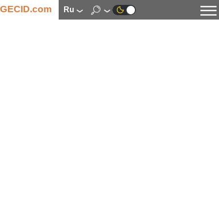
GECID.com
ru
Новости
Видео
Обзоры
Цифровая индустрия
Процессоры
Оперативная память
Материнские платы
Видеокарты
Системы охлаждения
Накопители
Корпуса
Источники питания
Мультимедиа
Цифровое фото и видео
Мониторы