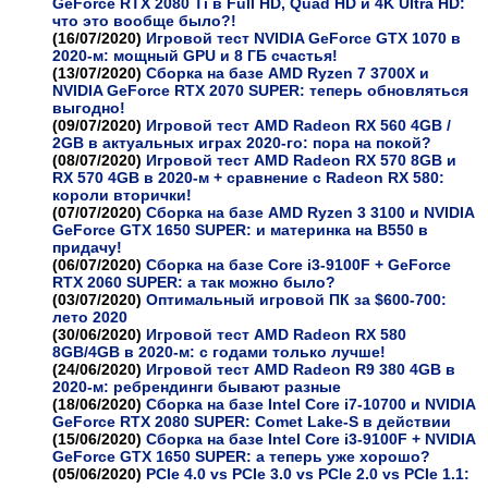
GeForce RTX 2080 Ti в Full HD, Quad HD и 4K Ultra HD:
что это вообще было?!
(16/07/2020)
Игровой тест NVIDIA GeForce GTX 1070 в
2020-м: мощный GPU и 8 ГБ счастья!
(13/07/2020)
Сборка на базе AMD Ryzen 7 3700X и
NVIDIA GeForce RTX 2070 SUPER: теперь обновляться
выгодно!
(09/07/2020)
Игровой тест AMD Radeon RX 560 4GB /
2GB в актуальных играх 2020-го: пора на покой?
(08/07/2020)
Игровой тест AMD Radeon RX 570 8GB и
RX 570 4GB в 2020-м + сравнение с Radeon RX 580:
короли вторички!
(07/07/2020)
Сборка на базе AMD Ryzen 3 3100 и NVIDIA
GeForce GTX 1650 SUPER: и материнка на B550 в
придачу!
(06/07/2020)
Сборка на базе Core i3-9100F + GeForce
RTX 2060 SUPER: а так можно было?
(03/07/2020)
Оптимальный игровой ПК за $600-700:
лето 2020
(30/06/2020)
Игровой тест AMD Radeon RX 580
8GB/4GB в 2020-м: с годами только лучше!
(24/06/2020)
Игровой тест AMD Radeon R9 380 4GB в
2020-м: ребрендинги бывают разные
(18/06/2020)
Сборка на базе Intel Core i7-10700 и NVIDIA
GeForce RTX 2080 SUPER: Comet Lake-S в действии
(15/06/2020)
Сборка на базе Intel Core i3-9100F + NVIDIA
GeForce GTX 1650 SUPER: а теперь уже хорошо?
(05/06/2020)
PCIe 4.0 vs PCIe 3.0 vs PCIe 2.0 vs PCIe 1.1: