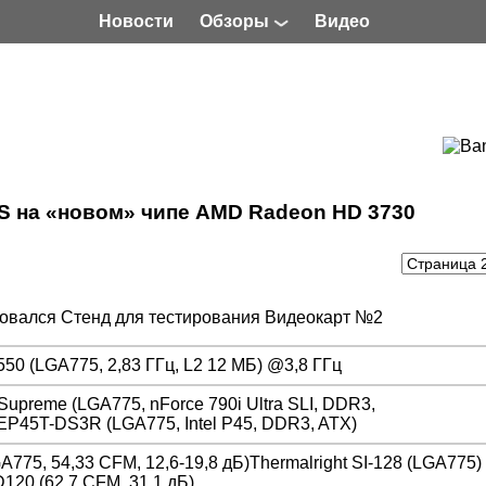
Новости
Обзоры
Видео
 на «новом» чипе AMD Radeon HD 3730
зовался Стенд для тестирования Видеокарт №2
550 (LGA775, 2,83 ГГц, L2 12 МБ) @3,8 ГГц
upreme (LGA775, nForce 790i Ultra SLI, DDR3,
45T-DS3R (LGA775, Intel P45, DDR3, ATX)
775, 54,33 CFM, 12,6-19,8 дБ)Thermalright SI-128 (LGA775)
D120 (62,7 CFM, 31,1 дБ)