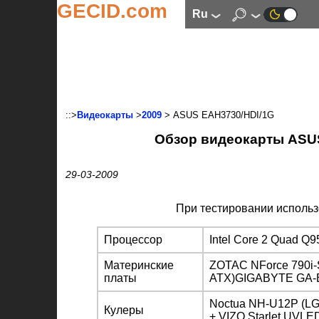
GECID.com
ru
::>
Видеокарты
>
2009
> ASUS EAH3730/HDI/1G
Обзор видеокарты ASUS
29-03-2009
При тестировании исполь
Процессор
Intel Core 2 Quad Q9
Материнские
ZOTAC NForce 790i-S
платы
ATX)GIGABYTE GA-EP
Noctua NH-U12P (LGA
Кулеры
+ VIZO Starlet UVLE