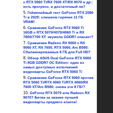
с RTX 5060 Ti/RX 7600 XT/RX 9070 и др.:
есть прогресс, и достаточный ли?
Геймплейный тест GeForce RTX 2080
Ti в 2025: слишком горячие 11 ГБ
VRAM!
Сравнение GeForce RTX 5060 Ti
16GB с RTX 5070/4070/4060 Ti и RX
7800/7700 XT: неужели GDDR7 спасает?
Сравнение Radeon RX 9060 с RX
9060 XT, RX 7600, RTX 5060, Arc B580:
Сбалансированные 8 ГБ для Full HD?
Обзор ASUS Dual GeForce RTX 5060
Ti 8GB GDDR7 OC Edition: одно из
самых доступных исполнений
видеокарты GeForce RTX 5060 Ti
Сравнение GeForce RTX 5060 против
RTX 5060 Ti/RTX 4060 Ti/RTX 4060/RX
7600 XT/Arc B580: снова эти 8 ГБ!?
GeForce RTX 5070 или Radeon RX
9070? Битва за звание лучшей
видеокарты среднего класса!