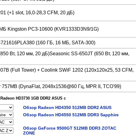
01 (+1 slot, 16,0-28,3 CFM, 20 дБ)
MБ Kingston PC3-10600 (KVR1333D3N9/1G)
S721616PLA380 (160 ГБ, 16 МБ, SATA-300)
850 Вт, 120 мм, 20 дБ)Seasonic SS-650JT (650 Вт, 120 мм,
07B (Full Tower) + Coolink SWiF 1202 (120x120x25, 53 CFM,
 757MB (DynaFlat, 2048x1536@60 Гц, MPR II, TCO'99)
 Radeon HD3730 1GB DDR2 ASUS с
Обзор Radeon HD4350 512MB DDR2 ASUS
Обзор Radeon HD4550 512MB DDR3 Sapphire
Обзор GeForce 9500GT 512MB DDR3 ZOTAC
ZONE