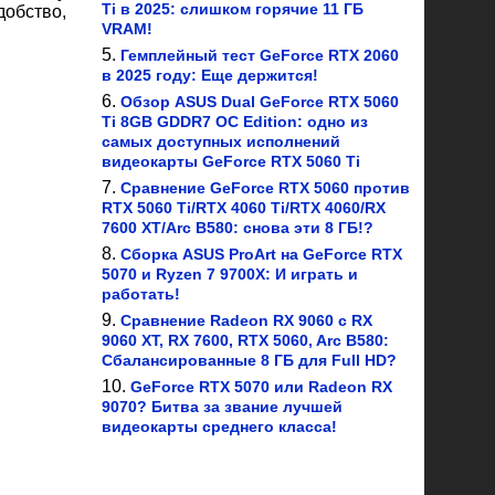
Ti в 2025: слишком горячие 11 ГБ
обство,
VRAM!
Гемплейный тест GeForce RTX 2060
в 2025 году: Еще держится!
Обзор ASUS Dual GeForce RTX 5060
Ti 8GB GDDR7 OC Edition: одно из
самых доступных исполнений
видеокарты GeForce RTX 5060 Ti
Сравнение GeForce RTX 5060 против
RTX 5060 Ti/RTX 4060 Ti/RTX 4060/RX
7600 XT/Arc B580: снова эти 8 ГБ!?
Сборка ASUS ProArt на GeForce RTX
5070 и Ryzen 7 9700X: И играть и
работать!
Сравнение Radeon RX 9060 с RX
9060 XT, RX 7600, RTX 5060, Arc B580:
Сбалансированные 8 ГБ для Full HD?
GeForce RTX 5070 или Radeon RX
9070? Битва за звание лучшей
видеокарты среднего класса!