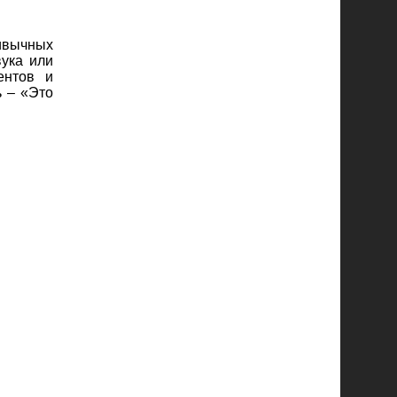
ривычных
вука или
ентов и
ь – «Это