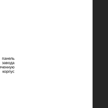
 панель
с завода
личенную
 корпус