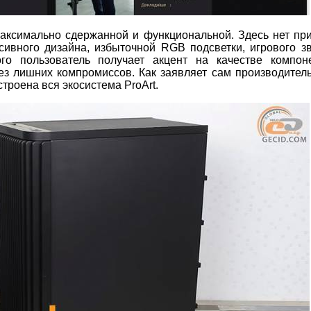
максимально сдержанной и функциональной. Здесь нет п
ивного дизайна, избыточной RGB подсветки, игрового з
ого пользователь получает акцент на качестве компон
без лишних компромиссов. Как заявляет сам производител
строена вся экосистема ProArt.