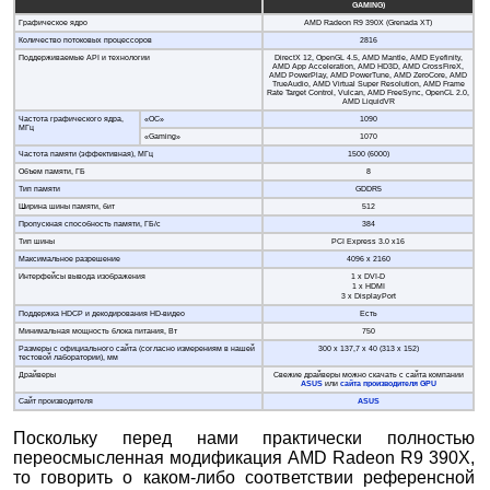
GAMING)
Графическое ядро
AMD Radeon R9 390X (Grenada XT)
Количество потоковых процессоров
2816
Поддерживаемые API и технологии
DirectX 12, OpenGL 4.5, AMD Mantle, AMD Eyefinity,
AMD App Acceleration, AMD HD3D, AMD CrossFireX,
AMD PowerPlay, AMD PowerTune, AMD ZeroCore, AMD
TrueAudio, AMD Virtual Super Resolution, AMD Frame
Rate Target Control, Vulcan, AMD FreeSync, OpenCL 2.0,
AMD LiquidVR
Частота графического ядра,
«OC»
1090
МГц
«Gaming»
1070
Частота памяти (эффективная), МГц
1500 (6000)
Объем памяти, ГБ
8
Тип памяти
GDDR5
Ширина шины памяти, бит
512
Пропускная способность памяти, ГБ/с
384
Тип шины
PCI Express 3.0 x16
Максимальное разрешение
4096 x 2160
Интерфейсы вывода изображения
1 х DVI-D
1 х HDMI
3 х DisplayPort
Поддержка HDCP и декодирования HD-видео
Есть
Минимальная мощность блока питания, Вт
750
Размеры с официального сайта (согласно измерениям в нашей
300 x 137,7 x 40 (313 х 152)
тестовой лаборатории), мм
Драйверы
Свежие драйверы можно скачать с сайта компании
ASUS
или
сайта производителя GPU
Сайт производителя
ASUS
Поскольку перед нами практически полностью
переосмысленная модификация AMD Radeon R9 390X,
то говорить о каком-либо соответствии референсной