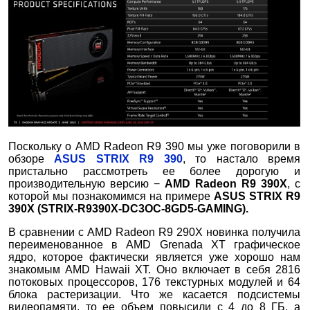
Поскольку о AMD Radeon R9 390 мы уже поговорили в
обзоре
ASUS STRIX R9 390
, то настало время
пристально рассмотреть ее более дорогую и
производительную версию −
AMD Radeon R9 390X
, с
которой мы познакомимся на примере
ASUS STRIX R9
390X (STRIX-R9390X-DC3OC-8GD5-GAMING).
В сравнении с AMD Radeon R9 290X новинка получила
переименованное в AMD Grenada XT графическое
ядро, которое фактически является уже хорошо нам
знакомым AMD Hawaii XT. Оно включает в себя 2816
потоковых процессоров, 176 текстурных модулей и 64
блока растеризации. Что же касается подсистемы
видеопамяти, то ее объем повысили с 4 до 8 ГБ, а