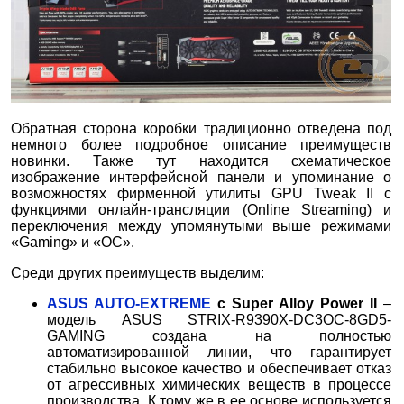
Обратная сторона коробки традиционно отведена под
немного более подробное описание преимуществ
новинки. Также тут находится схематическое
изображение интерфейсной панели и упоминание о
возможностях фирменной утилиты GPU Tweak II с
функциями онлайн-трансляции (Online Streaming) и
переключения между упомянутыми выше режимами
«Gaming» и «OC».
Среди других преимуществ выделим:
ASUS AUTO-EXTREME
c Super Alloy Power II
–
модель ASUS STRIX-R9390X-DC3OC-8GD5-
GAMING создана на полностью
автоматизированной линии, что гарантирует
стабильно высокое качество и обеспечивает отказ
от агрессивных химических веществ в процессе
производства. К тому же в ее основе используется