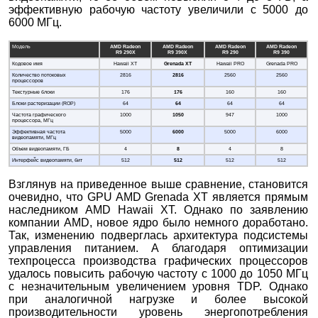
эффективную рабочую частоту увеличили с 5000 до
6000 МГц.
Модель
AMD Radeon
AMD Radeon
AMD Radeon
AMD Radeon
R9 290X
R9 390X
R9 290
R9 390
Кодовое имя
Hawaii XT
Grenada
XT
Hawaii PRO
Grenada PRO
Количество потоковых
2816
2816
2560
2560
процессоров
Текстурные блоки
176
176
160
160
Блоки растеризации (ROP)
64
64
64
64
Частота графического
1000
1050
947
1000
процессора, МГц
Эффективная частота
5000
6000
5000
6000
видеопамяти, МГц
Объем видеопамяти, ГБ
4
8
4
8
Интерфейс видеопамяти, бит
512
512
512
512
Взглянув на приведенное выше сравнение, становится
очевидно, что GPU AMD Grenada XT является прямым
наследником AMD Hawaii XT. Однако по заявлению
компании AMD, новое ядро было немного доработано.
Так, изменению подверглась архитектура подсистемы
управления питанием. А благодаря оптимизации
техпроцесса производства графических процессоров
удалось повысить рабочую частоту с 1000 до 1050 МГц
с незначительным увеличением уровня TDP. Однако
при аналогичной нагрузке и более высокой
производительности уровень энергопотребления