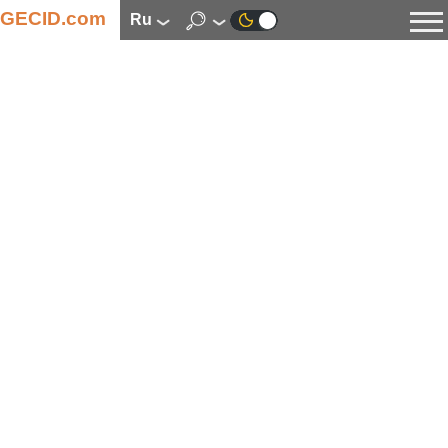
GECID.com
ru
Новости
Видео
Обзоры
Цифровая индустрия
Процессоры
Оперативная память
Материнские платы
Видеокарты
Системы охлаждения
Накопители
Корпуса
Источники питания
Мультимедиа
Цифровое фото и видео
Мониторы