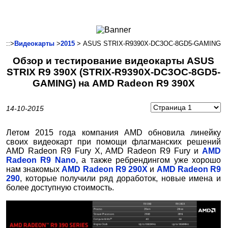
Ноутбуки и Планшеты
Смартфоны
Коммуникации
::>
Видеокарты
>
2015
> ASUS STRIX-R9390X-DC3OC-8GD5-GAMING
Периферия
Обзор и тестирование видеокарты ASUS
Автоэлектроника
STRIX R9 390X (STRIX-R9390X-DC3OC-8GD5-
Программное обеспечение
GAMING) на AMD Radeon R9 390X
Игры
14-10-2015
Летом 2015 года компания AMD обновила линейку
своих видеокарт при помощи флагманских решений
AMD Radeon R9 Fury X, AMD Radeon R9 Fury и
AMD
Radeon R9 Nano
, а также ребрендингом уже хорошо
нам знакомых
AMD Radeon R9 290X
и
AMD Radeon R9
290
, которые получили ряд доработок, новые имена и
более доступную стоимость.