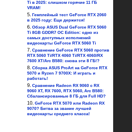
Ti в 2025: слишком горячие 11 ГБ
VRAM!
Гемплейный тест GeForce RTX 2060
в 2025 году: Еще держится!
Обзор ASUS Dual GeForce RTX 5060
Ti 8GB GDDR7 OC Edition: одно из
самых доступных исполнений
видеокарты GeForce RTX 5060 Ti
Сравнение GeForce RTX 5060 против
RTX 5060 Ti/RTX 4060 Ti/RTX 4060/RX
7600 XT/Arc B580: снова эти 8 ГБ!?
Сборка ASUS ProArt на GeForce RTX
5070 и Ryzen 7 9700X: И играть и
работать!
Сравнение Radeon RX 9060 с RX
9060 XT, RX 7600, RTX 5060, Arc B580:
Сбалансированные 8 ГБ для Full HD?
GeForce RTX 5070 или Radeon RX
9070? Битва за звание лучшей
видеокарты среднего класса!