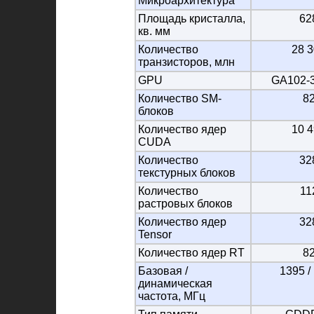
Микроархитектура
Площадь кристалла,
62
кв. мм
Количество
28 
транзисторов, млн
GPU
GA102-
Количество SM-
8
блоков
Количество ядер
10 
CUDA
Количество
32
текстурных блоков
Количество
11
растровых блоков
Количество ядер
32
Tensor
Количество ядер RT
8
Базовая /
1395 /
динамическая
частота, МГц