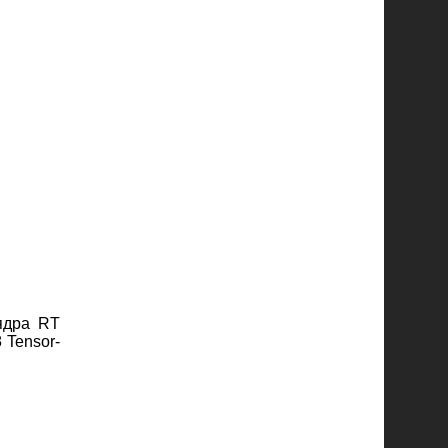
ядра RT
 Tensor-