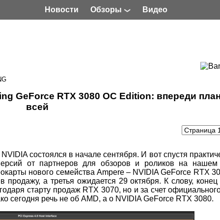
Новости
Обзоры
Видео
NG
g GeForce RTX 3080 OC Edition: впереди пла
всей
VIDIA состоялся в начале сентября. И вот спустя практич
версий от партнеров для обзоров и роликов на нашем 
еокарты нового семейства Ampere – NVIDIA GeForce RTX 3
 продажу, а третья ожидается 29 октября. К слову, конец
годаря старту продаж RTX 3070, но и за счет официальног
о сегодня речь не об AMD, а о NVIDIA GeForce RTX 3080.