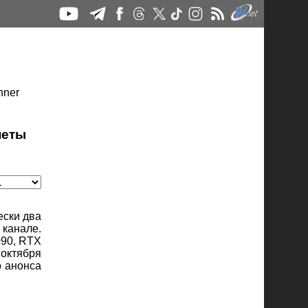
неты
ески два
канале.
090, RTX
 октября
о анонса