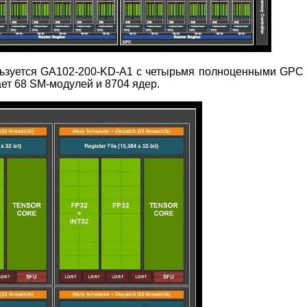
льзуется GA102-200-KD-A1 с четырьмя полноценными GPC
ает 68 SM-модулей и 8704 ядер.