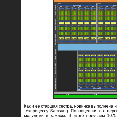
Как и ее старшая сестра, новинка выполнена 
техпроцессу Samsung. Полноценная его верси
модулями в каждом. В итоге получаем 107