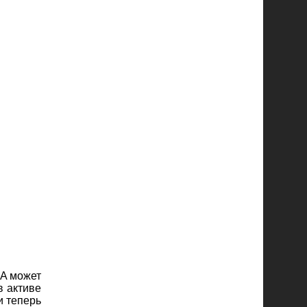
DA может
в активе
и теперь