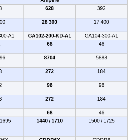
Ampere
8
628
392
300
28 300
17 400
300-A1
GA102-200-KD-A1
GA104-300-A1
2
68
46
496
8704
5888
8
272
184
2
96
96
8
272
184
2
68
46
 1695
1440 / 1710
1500 / 1725