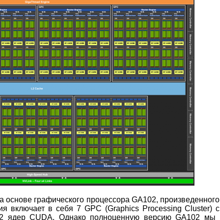
на основе графического процессора GA102, произведенного
я включает в себя 7 GPC (Graphics Processing Cluster) 
52 ядер CUDA. Однако полноценную версию GA102 мы 