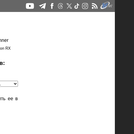
eon RX
в:
ть ее в