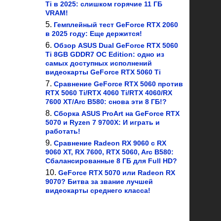
Ti в 2025: слишком горячие 11 ГБ
VRAM!
Гемплейный тест GeForce RTX 2060
в 2025 году: Еще держится!
Обзор ASUS Dual GeForce RTX 5060
Ti 8GB GDDR7 OC Edition: одно из
самых доступных исполнений
видеокарты GeForce RTX 5060 Ti
Сравнение GeForce RTX 5060 против
RTX 5060 Ti/RTX 4060 Ti/RTX 4060/RX
7600 XT/Arc B580: снова эти 8 ГБ!?
Сборка ASUS ProArt на GeForce RTX
5070 и Ryzen 7 9700X: И играть и
работать!
Сравнение Radeon RX 9060 с RX
9060 XT, RX 7600, RTX 5060, Arc B580:
Сбалансированные 8 ГБ для Full HD?
GeForce RTX 5070 или Radeon RX
9070? Битва за звание лучшей
видеокарты среднего класса!