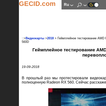
GECID.com
ru
::>
Видеокарты
>
2018
> Геймплейное тестирование AMD R
560D
Геймплейное тестирование AMD 
перевопло
19-09-2018
В прошлый раз мы протестировали видеока
полноценную Radeon RX 560. Сейчас расскажем 