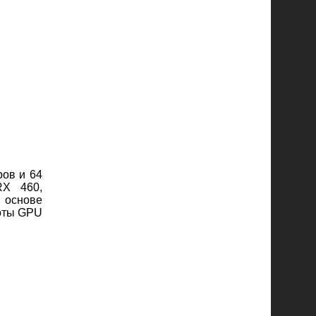
ров и 64
RX 460,
 основе
тоты GPU