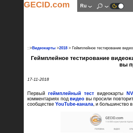
GECID.com
ru
::>
Видеокарты
>
2018
> Геймплейное тестирование видеок
Геймплейное тестирование видеокар
вы п
17-11-2018
Первый
геймплейный тест
видеокарты
NV
комментариях под
видео
вы просили повторит
сообществе
YouTube-канала
, и большинство 