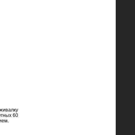
живалку
етных 60
ием.