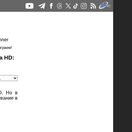
играем!
a HD:
D. Но в
ование в