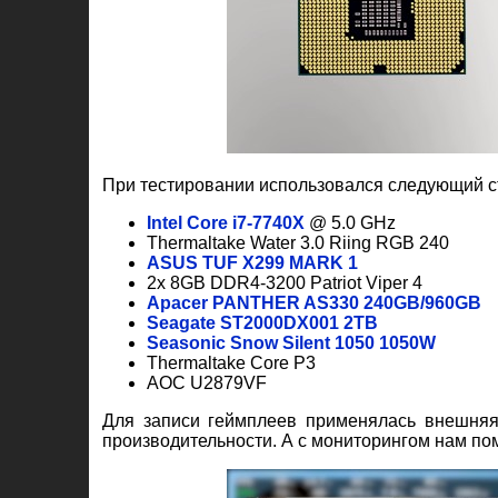
При тестировании использовался следующий с
Intel Core i7-7740X
@ 5.0 GHz
Thermaltake Water 3.0 Riing RGB 240
ASUS TUF X299 MARK 1
2x 8GB DDR4-3200 Patriot Viper 4
Apacer PANTHER AS330 240GB/960GB
Seagate ST2000DX001 2TB
Seasonic Snow Silent 1050 1050W
Thermaltake Core P3
AOC U2879VF
Для записи геймплеев применялась внешняя с
производительности. А с мониторингом нам по