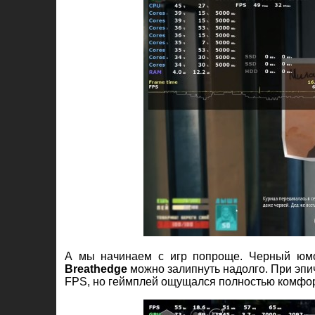
А мы начинаем с игр попроще. Черный юмо
Breathedge
можно залипнуть надолго. При эпич
FPS, но геймплей ощущался полностью комфор