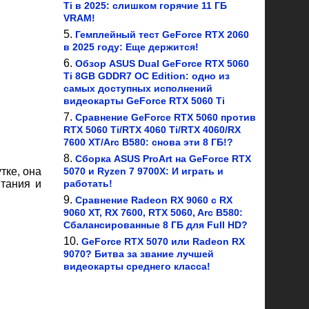
Ti в 2025: слишком горячие 11 ГБ
VRAM!
Гемплейный тест GeForce RTX 2060
в 2025 году: Еще держится!
Обзор ASUS Dual GeForce RTX 5060
Ti 8GB GDDR7 OC Edition: одно из
самых доступных исполнений
видеокарты GeForce RTX 5060 Ti
Сравнение GeForce RTX 5060 против
RTX 5060 Ti/RTX 4060 Ti/RTX 4060/RX
7600 XT/Arc B580: снова эти 8 ГБ!?
Сборка ASUS ProArt на GeForce RTX
тке, она
5070 и Ryzen 7 9700X: И играть и
итания и
работать!
Сравнение Radeon RX 9060 с RX
9060 XT, RX 7600, RTX 5060, Arc B580:
Сбалансированные 8 ГБ для Full HD?
GeForce RTX 5070 или Radeon RX
9070? Битва за звание лучшей
видеокарты среднего класса!