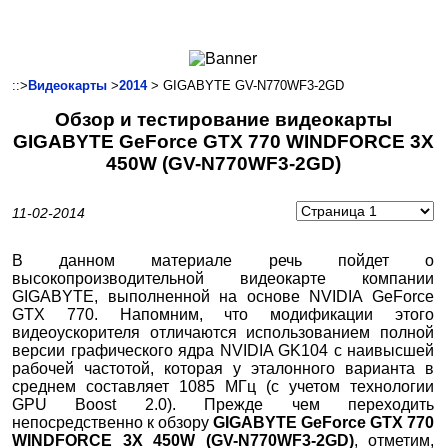
Ноутбуки и Планшеты
Смартфоны
Коммуникации
::>
Видеокарты
>
2014
> GIGABYTE GV-N770WF3-2GD
Периферия
Обзор и тестирование видеокарты
Автоэлектроника
GIGABYTE GeForce GTX 770 WINDFORCE 3X
Программное обеспечение
450W (GV-N770WF3-2GD)
Игры
11-02-2014
В данном материале речь пойдет о
высокопроизводительной видеокарте компании
GIGABYTE, выполненной на основе NVIDIA GeForce
GTX 770. Напомним, что модификации этого
видеоускорителя отличаются использованием полной
версии графического ядра NVIDIA GK104 с наивысшей
рабочей частотой, которая у эталонного варианта в
среднем составляет 1085 МГц (с учетом технологии
GPU Boost 2.0). Прежде чем переходить
непосредственно к обзору
GIGABYTE GeForce GTX 770
WINDFORCE 3X 450W (
GV-N770
WF
3-2GD
)
, отметим,