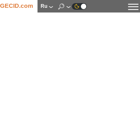
GECID.com
ru
Новости
Видео
Обзоры
Цифровая индустрия
Процессоры
Оперативная память
Материнские платы
Видеокарты
Системы охлаждения
Накопители
Корпуса
Источники питания
Мультимедиа
Цифровое фото и видео
Мониторы