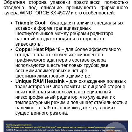
Обратная сторона упаковки практически полностью
отведена под описание преимуществ фирменного
кулера WINDFORCE 3Х 450W и его особенностей:
Triangle
Cool
– благодаря наличию специальных
вставок в форме трапециевидных
шестиугольников между ребрами радиатора,
нагретый воздух отводится в стороны от
видеокарты.
Copper
Heat
Pipe
*6
– для более эффективного
отвода тепла от ключевых компонентов
графического адаптера в составе кулера
используются шесть тепловых трубок: две
восьмимиллиметровых и четыре
шестимиллиметровых в диаметре.
Unique
RAM
Heatsink
– для охлаждения полевых
транзисторов и чипов памяти на лицевой стороне
печатной платы используется специальный
низкопрофильный радиатор, что улучшает их
температурный режим и повышает стабильность и
надежность работы новинки даже в условиях
существенного разгона.