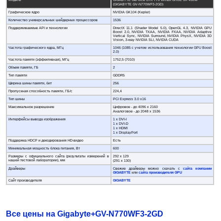
Модель
GIGABYTE GeForce GTX 770 WINDFORCE 3X 450W
(GIGABYTE GV-N770WF3-2GD)
Графическое ядро
NVIDIA GK104 (Kepler)
Количество универсальных шейдерных процессоров
1536
Поддерживаемые API и технологии
DirectX 11.1 (Shader Model 5.0), OpenGL 4.3, NVIDIA GPU
Boost 2.0, NVIDIA TXAA, NVIDIA FXAA, NVIDIA Adaptive
Vertical Sync, NVIDIA Surround, NVIDIA PhysX, NVIDIA 3D
Vision, 3-way NVIDIA SLI, NVIDIA CUDA
Частота графического ядра, МГц
1046 (1085 с учетом использования технологии GPU Boost
2.0)
Частота памяти (эффективная), МГц
1752,5 (7010)
Объем памяти, ГБ
2
Тип памяти
GDDR5
Ширина шины памяти, бит
256
Пропускная способность памяти, ГБ/с
224,4
Тип шины
PCI Express 3.0 x16
Максимальное разрешение
Цифровое - до 4096 x 2160
Аналоговое - до 2048 x 1536
Интерфейсы вывода изображения
1 х DVI-I
1 х DVI-D
1 х HDMI
1 х DisplayPort
Поддержка HDCP и декодирования HD-видео
Есть
Минимальная мощность блока питания, Вт
600
Размеры с официального сайта (результаты измерений в
292 х 129
нашей тестовой лаборатории), мм
(291 х 130)
Драйверы
Свежие драйверы можно скачать с
сайта компании
GIGABYTE
или
сайта производителя GPU
Сайт производителя
GIGABYTE
Все цены на Gigabyte+GV-N770WF3-2GD