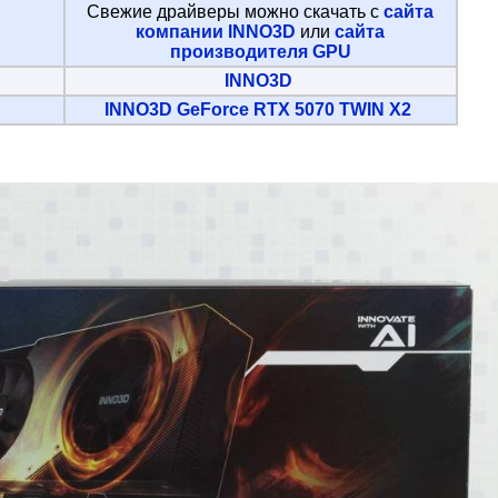
Свежие драйверы можно скачать с
сайта
компании INNO3D
или
сайта
производителя GPU
INNO3D
INNO3D GeForce RTX 5070 TWIN X2