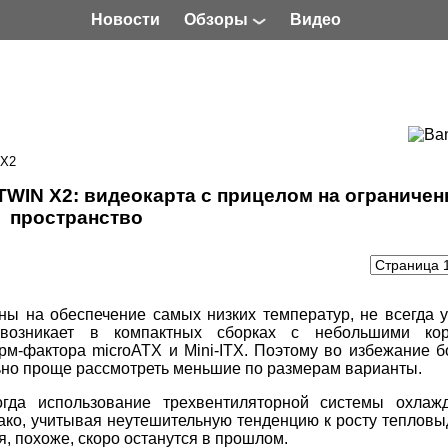
Новости
Обзоры
Видео
 X2
TWIN X2: видеокарта с прицелом на ограничен
пространство
ны на обеспечение самых низких температур, не всегда 
озникает в компактных сборках с небольшими кор
м-фактора microATX и Mini-ITX. Поэтому во избежание 
ьно проще рассмотреть меньшие по размерам варианты.
когда использование трехвентиляторной системы охлаж
ако, учитывая неутешительную тенденцию к росту теплов
, похоже, скоро останутся в прошлом.