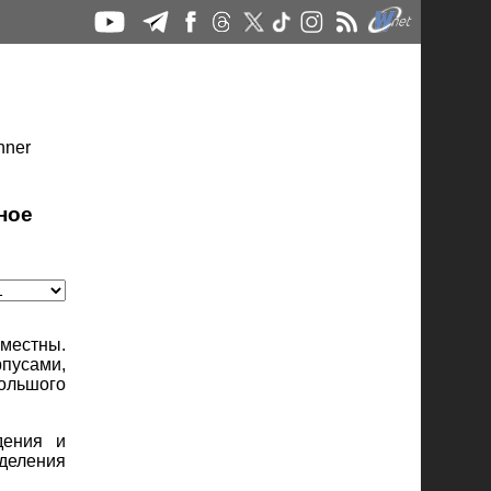
ное
уместны.
пусами,
большого
дения и
ыделения