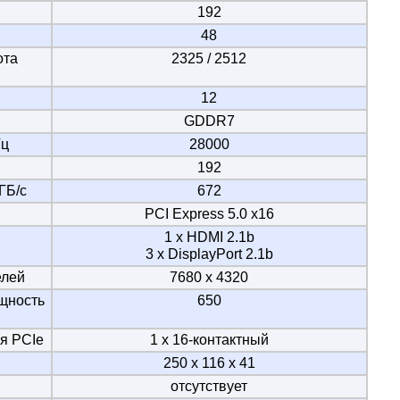
192
48
ота
2325 / 2512
12
GDDR7
Гц
28000
192
ГБ/с
672
PCI Express 5.0 x16
1 x HDMI 2.1b
3 x DisplayPort 2.1b
елей
7680 x 4320
щность
650
я PCIe
1 х 16-контактный
250 х 116 х 41
отсутствует