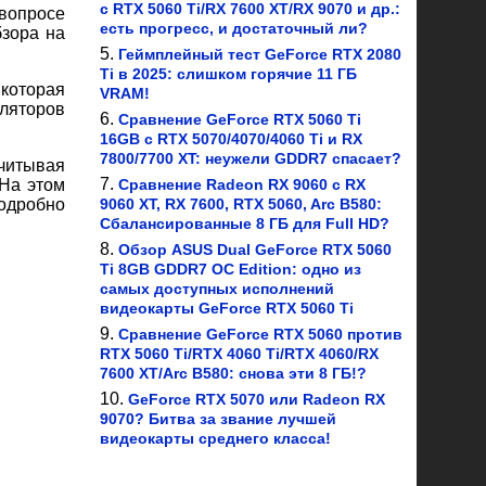
с RTX 5060 Ti/RX 7600 XT/RX 9070 и др.:
вопросе
есть прогресс, и достаточный ли?
бзора на
Геймплейный тест GeForce RTX 2080
Ti в 2025: слишком горячие 11 ГБ
которая
VRAM!
иляторов
Сравнение GeForce RTX 5060 Ti
16GB с RTX 5070/4070/4060 Ti и RX
7800/7700 XT: неужели GDDR7 спасает?
читывая
 На этом
Сравнение Radeon RX 9060 с RX
подробно
9060 XT, RX 7600, RTX 5060, Arc B580:
Сбалансированные 8 ГБ для Full HD?
Обзор ASUS Dual GeForce RTX 5060
Ti 8GB GDDR7 OC Edition: одно из
самых доступных исполнений
видеокарты GeForce RTX 5060 Ti
Сравнение GeForce RTX 5060 против
RTX 5060 Ti/RTX 4060 Ti/RTX 4060/RX
7600 XT/Arc B580: снова эти 8 ГБ!?
GeForce RTX 5070 или Radeon RX
9070? Битва за звание лучшей
видеокарты среднего класса!