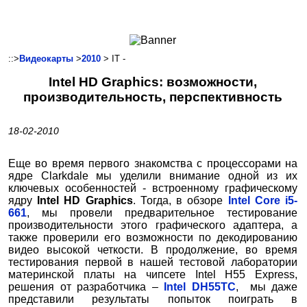
Ноутбуки и Планшеты
Смартфоны
Коммуникации
::>
Видеокарты
>
2010
> IT -
Периферия
Intel HD Graphics: возможности,
Автоэлектроника
производительность, перспективность
Программное обеспечение
Игры
18-02-2010
Еще во время первого знакомства с процессорами на
ядре Clarkdale мы уделили внимание одной из их
ключевых особенностей - встроенному графическому
ядру
Intel HD Graphics
. Тогда, в обзоре
Intel Core i5-
661
, мы провели предварительное тестирование
производительности этого графического адаптера, а
также проверили его возможности по декодированию
видео высокой четкости. В продолжение, во время
тестирования первой в нашей тестовой лаборатории
материнской платы на чипсете Intel H55 Express,
решения от разработчика –
Intel DH55TC
, мы даже
представили результаты попыток поиграть в