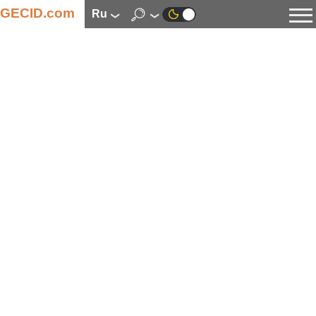
GECID.com
ru
Новости
Видео
Обзоры
Цифровая индустрия
Процессоры
Оперативная память
Материнские платы
Видеокарты
Системы охлаждения
Накопители
Корпуса
Источники питания
Мультимедиа
Цифровое фото и видео
Мониторы