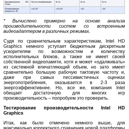
Декодирование HD-
Не все модификации
Есть
Есть
Есть
Video
Потребляемая
≈10-15*
≈10-15*
≈31
≈20
мощность, Вт
* Вычислено примерно на основе анализа
производительности систем со встроенным
видеоадаптером в различных режимах.
Судя по сравнительным характеристикам, Intel HD
Graphics немного уступает бюджетным дискретным
ускорителям по возможностям и количеству
исполнительных блоков, а также не имеет своей
собственной видеопамяти, хотя и может «одалживать»
из системной впечатляющий объем, но зато имеет
сравнительно большую рабочую тактовую частоту и,
даже при самых пессимистичных оценках
энергопотребления, оказывается в 2-3 раза
энергоэффенктивнее. Но, все же, компания Intel
обещает достаточную для многих игр
производительность – попробуем это проверить.
Тестирование производительности Intel HD
Graphics
Итак, как было отмечено немного выше, для
максимально корректного сравнения новой платформы