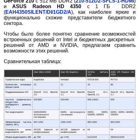
GeForce 210
с 512 МБ DDR2 (
210-512D2-SFLS-1-HDMI
)
и
ASUS Radeon HD 4350
с 1 ГБ DDR2
(
EAH4350SILENT/DI/1GD2/A
), как наиболее яркие и
функционально схожие представители бюджетного
сектора.
Чтобы было более понятно сравнение возможностей
встроенных решений от Intel и бюджетных дискретных
решений от AMD и NVIDIA, предлагаем сравнить
возможности этих решений.
Сравнительная таблица:
Intel GMA X4500
Intel HD Graphics
NVIDIA GeForce
AMD ATI Radeon HD
210
4350
Графическое ядро
Eaglelake
Ironlake
GT218-300
RV710
Количество потоковых
10
12
16
80
процессоров
Поддерживаемые API
DirectX 10.0, OpenGL
DirectX 10.0, OpenGL
DirectX 10.1,
DirectX 10.1, OpenGL
2.0
2.1
OpenGL 3.1
2.1
Частота графического
533-800
533-900
589 (1402)
600
процессора
(шейдерного домена),
МГц
Тип видеопамяти
DDR2/DDR3
DDR3 (используется
DDR2, DDR3,
DDR2, DDR3, GDDR2,
(используется
системная)
GDDR2, GDDR3
GDDR3
системная)
Эффективная частота
667-1333
1066-1333
800-1600
800-1600
памяти, МГц
Разрядность шины
64/128 (зависит от
64/128 (зависит от
64
64
видеопамяти, бит
конфигурации)
конфигурации)
Объем видеопамяти, МБ
до 768
до 1740
512/1024
256/512/1024