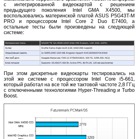
с интегрированной видеокартой с решением
предыдущего поколения Intel GMA X4500, мы
воспользовались материнской платой ASUS P5G43T-M
PRO и процессором Intel Core 2 Duo E7400, а
остальные тесты были произведены на следующей
системе:
Материнская плата
GIGABYTE GA-H55M-UD2H (Intel H55 Express, LGA 1156, mATX)
Кулер
Scythe Kama Angle rev.B (LGA 1156/1366 support)
Оперативная память
2x DDR3-2000 1024 МБ Kingston HyperX KHX16000D3T1K3/3GX
Жесткий диск
Seagate Barracuda 7200.12 ST3500418AS, 500 ГБ, SATA-300, NCQ
Блок питания
Seasonic SS-650JT, 650 Вт, Active PFC, 80 PLUS, 120 мм вентилятор
При этом дискретные видеокарты тестировались на
этой же системе с процессором Intel Core i5-661,
который работал на все той же тактовой частоте 2,8 ГГц
с отключенными технологиями Hyper-Threading и Turbo
Boost.