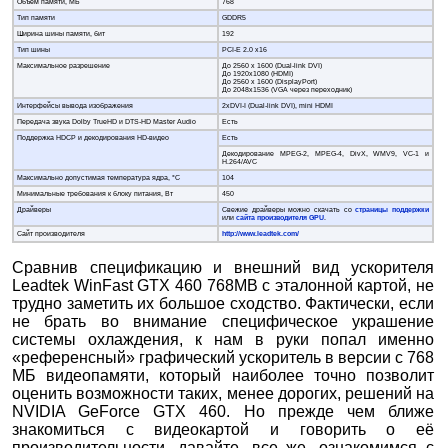
Объём памяти, МБ
768
Тип памяти
GDDR5
Ширина шины памяти, бит
192
Тип шины
PCI-E 2.0 x16
Максимальное разрешение
До 2560 x 1600 (Dual-link DVI)
До 1920x1080 (HDMI)
До 2560 x 1600 (DisplayPort)
До 2048x1536 (VGA через переходник)
Интерфейсы вывода изображения
2xDVI-I (Dual-link DVI), mini HDMI
Передача звука Dolby TrueHD и DTS-HD Master Audio
Есть
Поддержка HDCP и декодирования HD-видео
Есть
Декодирование MPEG-2, MPEG-4, DivX, WMV9, VC-1 и
H.264/AVC
Максимально допустимая температура ядра, °С
104
Минимальные требования к блоку питания, Вт
450
Драйверы
Свежие драйверы можно скачать со
страницы поддержки
или
сайта производителя GPU
.
Сайт производителя
http://www.leadtek.com/
Сравнив спецификацию и внешний вид ускорителя
Leadtek WinFast GTX 460 768MB с эталонной картой, не
трудно заметить их большое сходство. Фактически, если
не брать во внимание специфическое украшение
системы охлаждения, к нам в руки попал именно
«референсный» графический ускоритель в версии с 768
МБ видеопамяти, который наиболее точно позволит
оценить возможности таких, менее дорогих, решений на
NVIDIA GeForce GTX 460. Но прежде чем ближе
знакомиться с видеокартой и говорить о её
производительности, давайте, все же, ознакомимся с