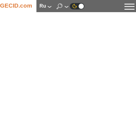
GECID.com
ru
Новости
Видео
Обзоры
Цифровая индустрия
Процессоры
Оперативная память
Материнские платы
Видеокарты
Системы охлаждения
Накопители
Корпуса
Источники питания
Мультимедиа
Цифровое фото и видео
Мониторы