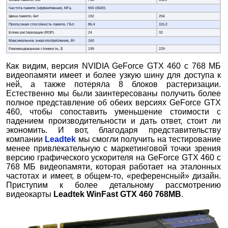
Частота памяти (эффективная), МГц
900 (3600)
Шина памяти, бит
192
256
Пропускная способность памяти, ГБ/с
86,4
115,2
Блоки растеризации (ROP)
24
32
Максимальное энергопотребление, Вт
160
Рекомендованная стоимость, $
199
229
Как видим, версия NVIDIA GeForce GTX 460 с 768 МБ
видеопамяти имеет и более узкую шину для доступа к
ней, а также потеряла 8 блоков растеризации.
Естественно мы были заинтересованы получить более
полное представление об обеих версиях GeForce GTX
460, чтобы сопоставить уменьшение стоимости с
падением производительности и дать ответ, стоит ли
экономить. И вот, благодаря представительству
компании
Leadtek
мы смогли получить на тестирование
менее привлекательную с маркетинговой точки зрения
версию графического ускорителя на GeForce GTX 460 с
768 МБ видеопамяти, которая работает на эталонных
частотах и имеет, в общем-то, «референсный» дизайн.
Приступим к более детальному рассмотрению
видеокарты
Leadtek WinFast GTX 460 768MB
.