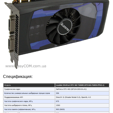
Спецификация:
Модель
Leadtek WinFast GTX 460 768MB (GTX460-768D5-FPAS-1)
Графическое ядро
GeForce GTX 460 (GF104-300-KA-A1)
Количество универсальных шейдерных процессоров
336
Поддерживаемые API
DirectX 11 (Shader Model 5.0), OpenGL 4.0
Частота графического ядра, МГц
675
Частота шейдерного блока, МГц
1350
Частота памяти (эффективная), МГц
900 (3600)