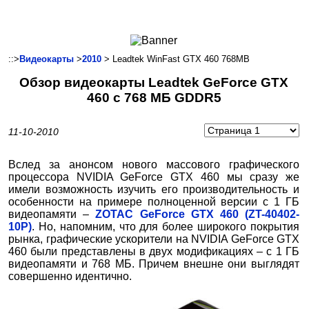
Ноутбуки и Планшеты
Смартфоны
Коммуникации
::>
Видеокарты
>
2010
> Leadtek WinFast GTX 460 768MB
Периферия
Обзор видеокарты Leadtek GeForce GTX
Автоэлектроника
460 с 768 МБ GDDR5
Программное обеспечение
Игры
11-10-2010
Вслед за анонсом нового массового графического
процессора NVIDIA GeForce GTX 460 мы сразу же
имели возможность изучить его производительность и
особенности на примере полноценной версии с 1 ГБ
видеопамяти –
ZOTAC GeForce GTX 460 (ZT-40402-
10P)
. Но, напомним, что для более широкого покрытия
рынка, графические ускорители на NVIDIA GeForce GTX
460 были представлены в двух модификациях – с 1 ГБ
видеопамяти и 768 МБ. Причем внешне они выглядят
совершенно идентично.