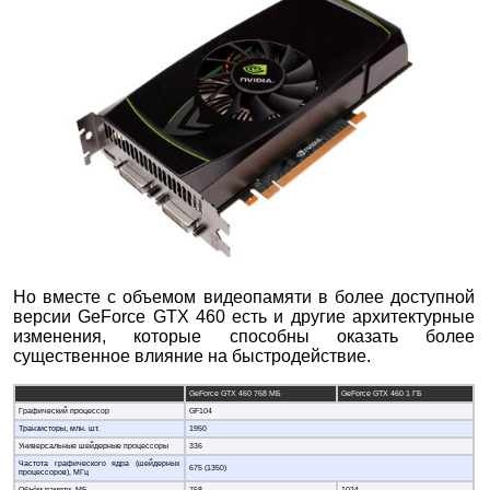
Но вместе с объемом видеопамяти в более доступной
версии GeForce GTX 460 есть и другие архитектурные
изменения, которые способны оказать более
существенное влияние на быстродействие.
GeForce GTX 460 768 МБ
GeForce GTX 460 1 ГБ
Графический процессор
GF104
Транзисторы, млн. шт.
1950
Универсальные шейдерные процессоры
336
Частота графического ядра (шейдерных
675 (1350)
процессоров), МГц
Объём памяти, МБ
768
1024